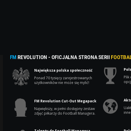
FM
REVOLUTION - OFICJALNA STRONA SERII
FOOTBA
Pol
Największa polska społeczność
Plik
Ponad 70 tysięcy zarejestrowanych
opcj
użytkowników nie może się mylić!
Akt
FM Revolution Cut-Out Megapack
Uakt
Największy, w pełni dostępny zestaw
inne
zdjęć piłkarzy do Football Managera.
Talenty do Football Managera
Pol