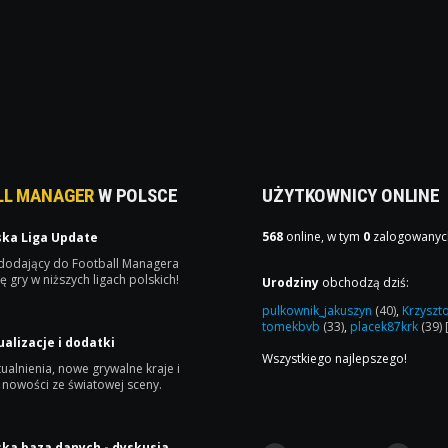
LL MANAGER
W POLSCE
UŻYTKOWNICY ONLINE
568
online, w tym
0
zalogowanyc
ska Liga Update
 dodający do Football Managera
ę gry w niższych ligach polskich!
Urodziny
obchodzą dziś:
pulkownik_jakuszyn
(40)
,
Krzyszt
tomekbvb
(33)
,
placek87krk
(39)
ualizacje i dodatki
Wszystkiego najlepszego!
ualnienia, nowe grywalne kraje i
 nowości ze światowej sceny.
ska baza danych - dyskusja