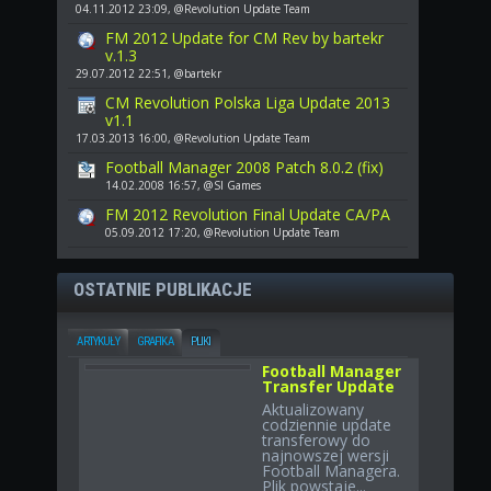
04.11.2012 23:09, @Revolution Update Team
FM 2012 Update for CM Rev by bartekr
v.1.3
29.07.2012 22:51, @bartekr
CM Revolution Polska Liga Update 2013
v1.1
17.03.2013 16:00, @Revolution Update Team
Football Manager 2008 Patch 8.0.2 (fix)
14.02.2008 16:57, @SI Games
FM 2012 Revolution Final Update CA/PA
05.09.2012 17:20, @Revolution Update Team
OSTATNIE PUBLIKACJE
ARTYKUŁY
GRAFIKA
PLIKI
Football Manager
Transfer Update
Aktualizowany
codziennie update
transferowy do
najnowszej wersji
Football Managera.
Plik powstaje...