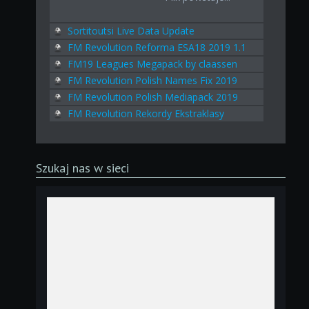
Sortitoutsi Live Data Update
FM Revolution Reforma ESA18 2019 1.1
FM19 Leagues Megapack by claassen
FM Revolution Polish Names Fix 2019
FM Revolution Polish Mediapack 2019
FM Revolution Rekordy Ekstraklasy
Szukaj nas w sieci