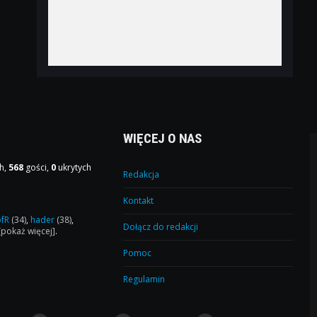
WIĘCEJ O NAS
h,
568
gości,
0
ukrytych
Redakcja
Kontakt
ofR
(34)
,
hader
(38)
,
Dołącz do redakcji
[pokaż więcej]
.
Pomoc
Regulamin