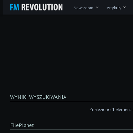
Newsroom
Artykuły
WYNIKI WYSZUKIWANIA
Znaleziono
1
element 
FilePlanet