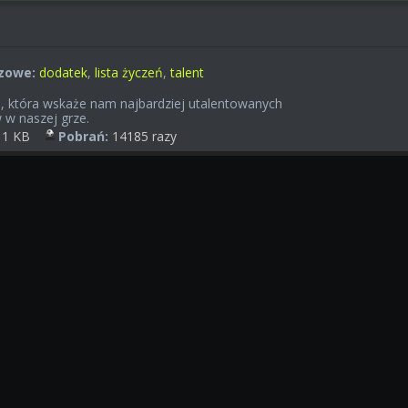
zowe:
dodatek
,
lista życzeń
,
talent
ń, która wskaże nam najbardziej utalentowanych
w naszej grze.
1 KB
Pobrań:
14185 razy