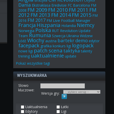
Brazylia
Ceyvol
Dania
Ekstraklasa
Eredivisie
FC Barcelona
FM
FM 2009
FM 2010
FM 2011
FM
2008
2012
FM 2013
FM 2014
FM 2015
FM
FM 2017
FM Live
2016
Football Manager
Francja
Hiszpania
Niemcy
Holandia
Polska
Norwegia
RUT
Revolution Update
Rumunia
Team
Szwecja
Ukraina
Widzew
Włochy
bartekr
demo
Łódź
austria
edytor
facepack
logopack
grafika
konkurs
ligi
patch
scena
taktyka
nowe ligi
talenty
uaktualnienie
trening
update
Pokaż
wszystkie
tagi
WYSZUKIWARKA
Slowo
kluczowe:
Wersja gry:
Uaktualnienia
Łatki
Edytory
Ligi