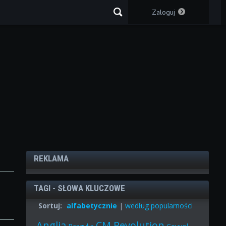
Zaloguj
REKLAMA
TAGI - SŁOWA KLUCZOWE
Sortuj:
alfabetycznie
|
według popularności
Anglia
CM Revolution