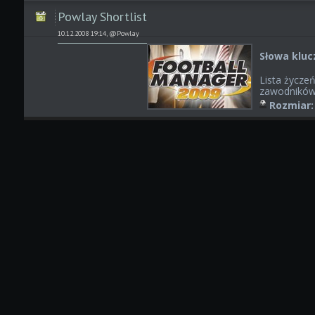
Powlay Shortlist
10.12.2008 19:14, @Powlay
Słowa kluc
Lista życze
zawodników 
Rozmiar: