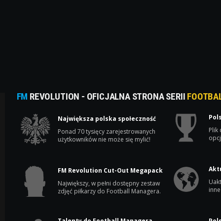
FM
REVOLUTION - OFICJALNA STRONA SERII
FOOTBA
Pol
Największa polska społeczność
Plik
Ponad 70 tysięcy zarejestrowanych
opcj
użytkowników nie może się mylić!
Akt
FM Revolution Cut-Out Megapack
Uakt
Największy, w pełni dostępny zestaw
inne
zdjęć piłkarzy do Football Managera.
Talenty do Football Managera
Pol