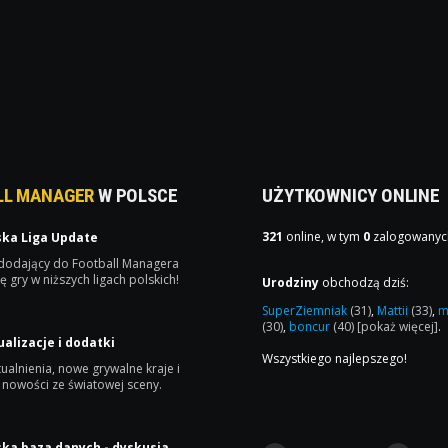
LL MANAGER
W POLSCE
UŻYTKOWNICY ONLINE
321
online, w tym
0
zalogowanyc
ska Liga Update
 dodający do Football Managera
ę gry w niższych ligach polskich!
Urodziny
obchodzą dziś:
SuperZiemniak
(31)
,
Mattii
(33)
,
m
(30)
,
boncur
(40)
[pokaż więcej]
.
ualizacje i dodatki
Wszystkiego najlepszego!
ualnienia, nowe grywalne kraje i
 nowości ze światowej sceny.
ska baza danych - dyskusja