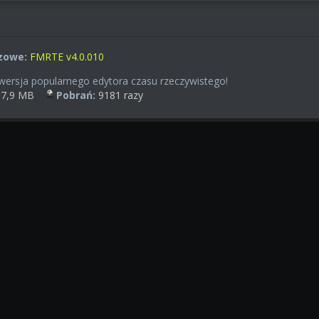
zowe:
FMRTE v4.0.010
ersja popularnego edytora czasu rzeczywistego!
7,9 MB
Pobrań:
9181 razy