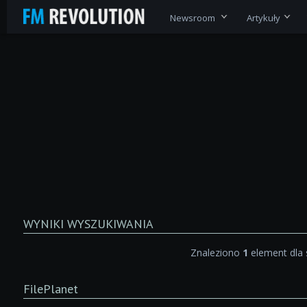
Newsroom
Artykuły
WYNIKI WYSZUKIWANIA
Znaleziono
1
element dla
FilePlanet