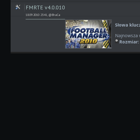
FMRTE v4.0.010
18.09.2010 23:41, @BraCa
Słowa kluc
Najnowsza w
Rozmiar: