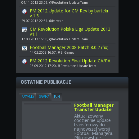
04.11.2012 23:09, @Revolution Update Team
FM 2012 Update for CM Rev by bartekr
v.1.3
29.07.2012 22:51, @bartekr
CM Revolution Polska Liga Update 2013
v1.1
17.03.2013 16:00, @Revolution Update Team
Football Manager 2008 Patch 8.0.2 (fix)
14.02.2008 16:57, @SI Games
FM 2012 Revolution Final Update CA/PA
05.09.2012 17:20, @Revolution Update Team
OSTATNIE PUBLIKACJE
ARTYKUŁY
GRAFIKA
PLIKI
Football Manager
Transfer Update
Aktualizowany
codziennie update
transferowy do
najnowszej wersji
Football Managera.
Plik powstaje...