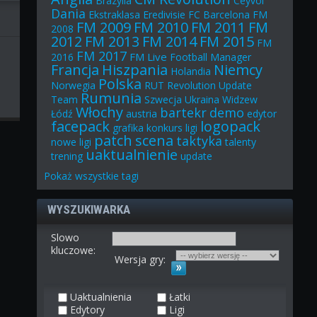
Brazylia
Ceyvol
Dania
Ekstraklasa
Eredivisie
FC Barcelona
FM
FM 2009
FM 2010
FM 2011
FM
2008
2012
FM 2013
FM 2014
FM 2015
FM
FM 2017
FM Live
2016
Football Manager
Francja
Hiszpania
Niemcy
Holandia
Polska
Norwegia
RUT
Revolution Update
Rumunia
Team
Szwecja
Ukraina
Widzew
Włochy
bartekr
demo
Łódź
austria
edytor
facepack
logopack
grafika
konkurs
ligi
patch
scena
taktyka
nowe ligi
talenty
uaktualnienie
trening
update
Pokaż
wszystkie
tagi
WYSZUKIWARKA
Slowo
kluczowe:
Wersja gry:
Uaktualnienia
Łatki
Edytory
Ligi