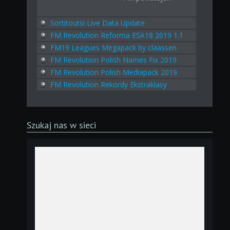
Sortitoutsi Live Data Update
FM Revolution Reforma ESA18 2019 1.1
FM19 Leagues Megapack by claassen
FM Revolution Polish Names Fix 2019
FM Revolution Polish Mediapack 2019
FM Revolution Rekordy Ekstraklasy
Szukaj nas w sieci