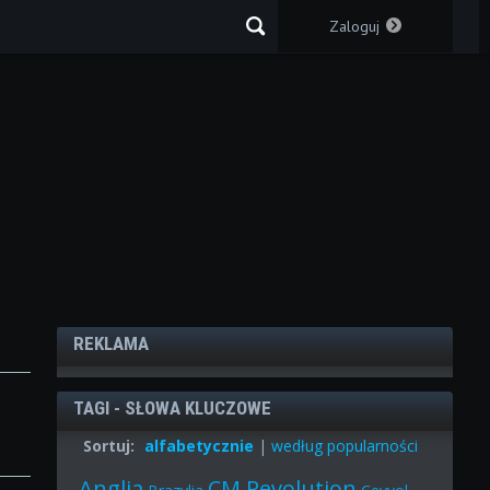
Zaloguj
REKLAMA
TAGI - SŁOWA KLUCZOWE
Sortuj:
alfabetycznie
|
według popularności
Anglia
CM Revolution