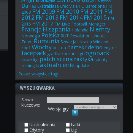
Brazylia
Ceyvol
Dania
Ekstraklasa
Eredivisie
FC Barcelona
FM
FM 2009
FM 2010
FM 2011
FM
2008
2012
FM 2013
FM 2014
FM 2015
FM
FM 2017
FM Live
2016
Football Manager
Francja
Hiszpania
Niemcy
Holandia
Polska
Norwegia
RUT
Revolution Update
Rumunia
Team
Szwecja
Ukraina
Widzew
Włochy
bartekr
demo
Łódź
austria
edytor
facepack
logopack
grafika
konkurs
ligi
patch
scena
taktyka
nowe ligi
talenty
uaktualnienie
trening
update
Pokaż
wszystkie
tagi
WYSZUKIWARKA
Slowo
kluczowe:
Wersja gry:
Uaktualnienia
Łatki
Edytory
Ligi