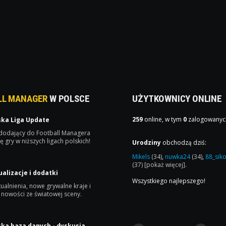
LL MANAGER
W POLSCE
UŻYTKOWNICY ONLINE
259
online, w tym
0
zalogowanyc
ska Liga Update
 dodający do Football Managera
ę gry w niższych ligach polskich!
Urodziny
obchodzą dziś:
Mikels
(34)
,
nuwka24
(34)
,
88_sik
(37)
[pokaż więcej]
.
ualizacje i dodatki
Wszystkiego najlepszego!
ualnienia, nowe grywalne kraje i
 nowości ze światowej sceny.
ska baza danych - dyskusja