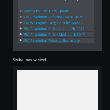
Sortitoutsi Live Data Update
FM Revolution Reforma ESA18 2019 1.1
FM19 Leagues Megapack by claassen
FM Revolution Polish Names Fix 2019
FM Revolution Polish Mediapack 2019
FM Revolution Rekordy Ekstraklasy
Szukaj nas w sieci