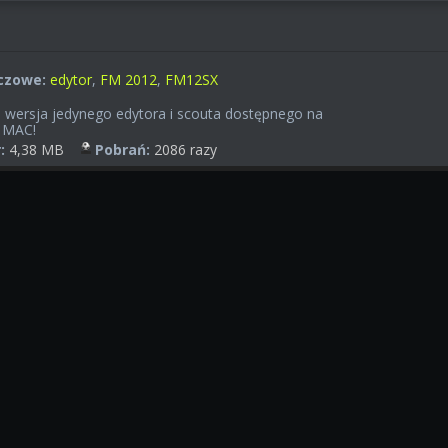
czowe:
edytor
,
FM 2012
,
FM12SX
wersja jedynego edytora i scouta dostępnego na
 MAC!
:
4,38 MB
Pobrań:
2086 razy