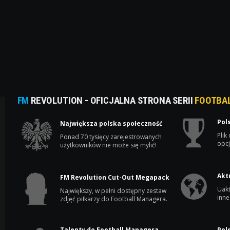
FM
REVOLUTION - OFICJALNA STRONA SERII
FOOTBA
Pol
Największa polska społeczność
Plik
Ponad 70 tysięcy zarejestrowanych
opcj
użytkowników nie może się mylić!
Akt
FM Revolution Cut-Out Megapack
Uakt
Największy, w pełni dostępny zestaw
inne
zdjęć piłkarzy do Football Managera.
Talenty do Football Managera
Pol