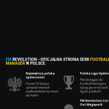
FM
REVOLUTION - OFICJALNA STRONA SERII
FOOTBAL
MANAGER
W POLSCE
Największa polska
Polska Liga Updat
społeczność
Plik dodający do
Ponad 70 tysięcy
Football Managera
zarejestrowanych
opcję gry w niższych
użytkowników nie może
ligach polskich!
się mylić!
FM Revolution Cut
Out Megapack