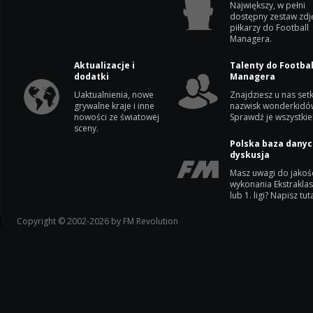
Największy, w pełni
dostępny zestaw zdj
piłkarzy do Football
Managera.
Aktualizacje i
Talenty do Footbal
dodatki
Managera
Uaktualnienia, nowe
Znajdziesz u nas setk
grywalne kraje i inne
nazwisk wonderkidó
nowości ze światowej
Sprawdź je wszystkie
sceny.
Polska baza danyc
dyskusja
Masz uwagi do jakoś
wykonania Ekstrakla
lub 1. ligi? Napisz tuta
Copyright © 2002-2026 by FM Revolution