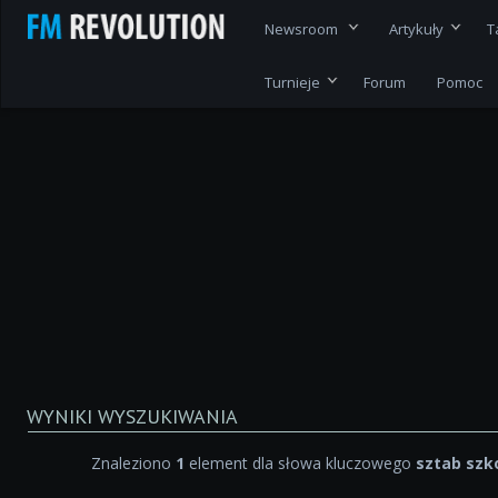
Newsroom
Artykuły
T
Turnieje
Forum
Pomoc
WYNIKI WYSZUKIWANIA
Znaleziono
1
element dla słowa kluczowego
sztab szk