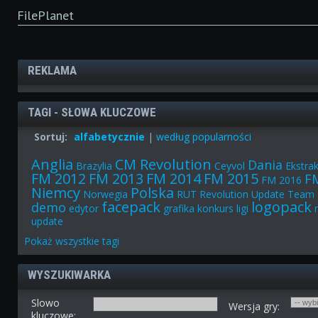
FilePlanet
REKLAMA
TAGI - SŁOWA KLUCZOWE
Sortuj:
alfabetycznie
|
według popularności
Anglia
CM Revolution
Dania
Brazylia
Ceyvol
Ekstra
FM 2012
FM 2013
FM 2014
FM 2015
F
FM 2016
Niemcy
Polska
Norwegia
RUT
Revolution Update Team
facepack
logopack
demo
edytor
grafika
konkurs
ligi
update
Pokaż
wszystkie
tagi
WYSZUKIWARKA
Slowo
Wersja gry:
kluczowe: