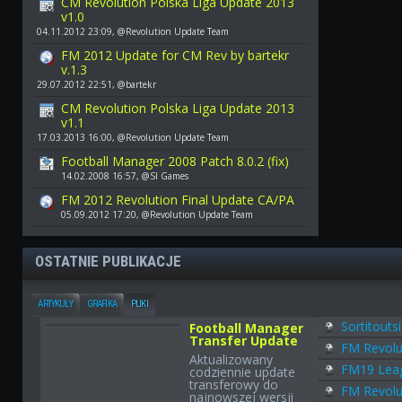
CM Revolution Polska Liga Update 2013
v1.0
04.11.2012 23:09, @Revolution Update Team
FM 2012 Update for CM Rev by bartekr
v.1.3
29.07.2012 22:51, @bartekr
CM Revolution Polska Liga Update 2013
v1.1
17.03.2013 16:00, @Revolution Update Team
Football Manager 2008 Patch 8.0.2 (fix)
14.02.2008 16:57, @SI Games
FM 2012 Revolution Final Update CA/PA
05.09.2012 17:20, @Revolution Update Team
OSTATNIE PUBLIKACJE
ARTYKUŁY
GRAFIKA
PLIKI
Sortitouts
Football Manager
Transfer Update
FM Revolu
Aktualizowany
FM19 Leag
codziennie update
transferowy do
FM Revolu
najnowszej wersji