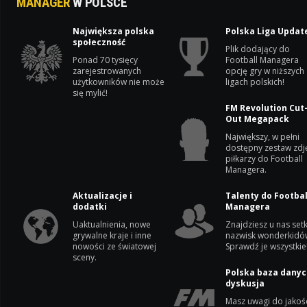
MANAGER
W POLSCE
Największa polska
Polska Liga Updat
społeczność
Plik dodający do
Ponad 70 tysięcy
Football Managera
zarejestrowanych
opcję gry w niższych
użytkowników nie może
ligach polskich!
się mylić!
FM Revolution Cut
Out Megapack
Największy, w pełni
dostępny zestaw zdj
piłkarzy do Football
Managera.
Aktualizacje i
Talenty do Footbal
dodatki
Managera
Uaktualnienia, nowe
Znajdziesz u nas setk
grywalne kraje i inne
nazwisk wonderkidó
nowości ze światowej
Sprawdź je wszystkie
sceny.
Polska baza danyc
dyskusja
Masz uwagi do jakoś