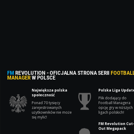
FM
REVOLUTION - OFICJALNA STRONA SERII
FOOTBAL
MANAGER
W POLSCE
Największa polska
Polska Liga Updat
społeczność
Plik dodający do
Ponad 70 tysięcy
Football Managera
zarejestrowanych
opcję gry w niższych
użytkowników nie może
ligach polskich!
się mylić!
FM Revolution Cut
Out Megapack