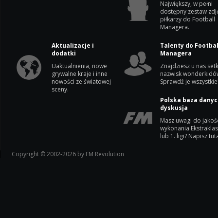
Największy, w pełni
dostępny zestaw zdj
piłkarzy do Football
Managera.
Aktualizacje i
Talenty do Footbal
dodatki
Managera
Uaktualnienia, nowe
Znajdziesz u nas setk
grywalne kraje i inne
nazwisk wonderkidó
nowości ze światowej
Sprawdź je wszystkie
sceny.
Polska baza danyc
dyskusja
Masz uwagi do jakoś
wykonania Ekstrakla
lub 1. ligi? Napisz tuta
Copyright © 2002-2026 by FM Revolution