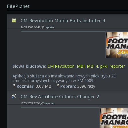
FilePlanet
CM Revolution Match Balls Installer 4
26.09.2009 10:48, @
reporter
Słowa kluczowe:
CM Revolution
,
MBI
,
MBI 4
,
piłki
,
reporter
Aplikacja służąca do instalowania nowych piłek trybu 2D
zamiast domyślnych używanych w FM 2009.
Rozmiar:
3,08 MB
Pobrań:
3096 razy
CM Rev Attribute Colours Changer 2
17.03.2009 22:06, @
reporter