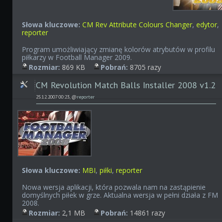
Słowa kluczowe:
CM Rev Attribute Colours Changer
,
edytor
,
reporter
Program umożliwiający zmianę kolorów atrybutów w profilu
piłkarzy w Football Manager 2009.
Rozmiar:
869 KB
Pobrań:
8705 razy
CM Revolution Match Balls Installer 2008 v1.2
25.12.2007 00:23, @
reporter
Słowa kluczowe:
MBI
,
piłki
,
reporter
Nowa wersja aplikacji, która pozwala nam na zastąpienie
domyślnych piłek w grze. Aktualna wersja w pełni działa z FM
2008.
Rozmiar:
2,1 MB
Pobrań:
14861 razy