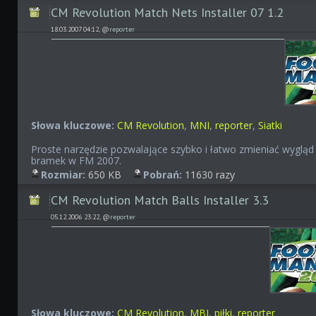
CM Revolution Match Nets Installer 07 1.2
18.03.2007 04:12, @
reporter
Słowa kluczowe:
CM Revolution
,
MNI
,
reporter
,
Siatki
Proste narzędzie pozwalające szybko i łatwo zmieniać wygląd
bramek w FM 2007.
Rozmiar:
650 KB
Pobrań:
11630 razy
CM Revolution Match Balls Installer 3.3
05.12.2006 23:22, @
reporter
Słowa kluczowe:
CM Revolution
,
MBI
,
piłki
,
reporter