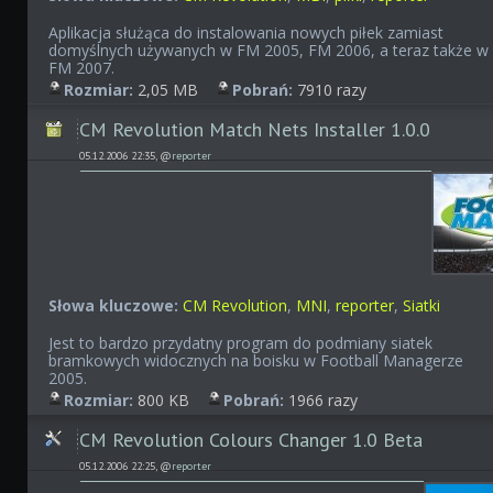
Aplikacja służąca do instalowania nowych piłek zamiast
domyślnych używanych w FM 2005, FM 2006, a teraz także w
FM 2007.
Rozmiar:
2,05 MB
Pobrań:
7910 razy
CM Revolution Match Nets Installer 1.0.0
05.12.2006 22:35, @
reporter
Słowa kluczowe:
CM Revolution
,
MNI
,
reporter
,
Siatki
Jest to bardzo przydatny program do podmiany siatek
bramkowych widocznych na boisku w Football Managerze
2005.
Rozmiar:
800 KB
Pobrań:
1966 razy
CM Revolution Colours Changer 1.0 Beta
05.12.2006 22:25, @
reporter