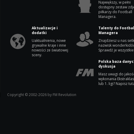
Największy, w pełni
dostępny zestaw zdj
piłkarzy do Football
Managera.
Aktualizacje i
Talenty do Footbal
dodatki
Managera
Uaktualnienia, nowe
Znajdziesz u nas setk
grywalne kraje i inne
nazwisk wonderkidó
nowości ze światowej
Sprawdź je wszystkie
sceny.
Polska baza danyc
dyskusja
Masz uwagi do jakoś
wykonania Ekstrakla
lub 1. ligi? Napisz tuta
Copyright © 2002-2026 by FM Revolution