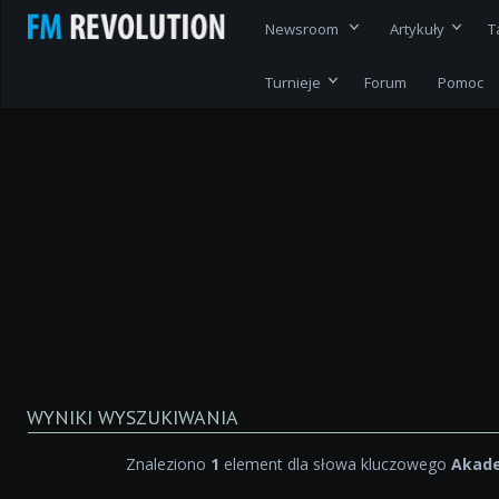
Newsroom
Artykuły
T
Turnieje
Forum
Pomoc
WYNIKI WYSZUKIWANIA
Znaleziono
1
element dla słowa kluczowego
Akad