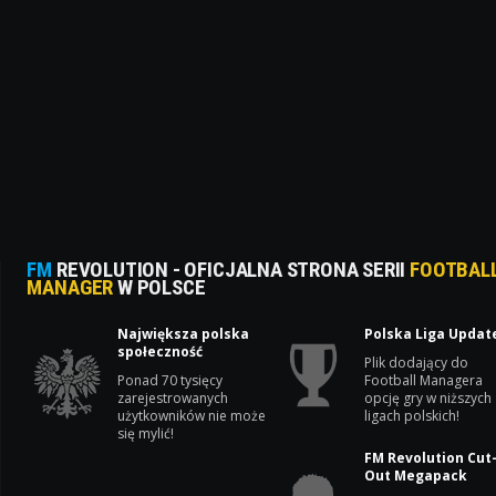
FM
REVOLUTION - OFICJALNA STRONA SERII
FOOTBAL
MANAGER
W POLSCE
Największa polska
Polska Liga Updat
społeczność
Plik dodający do
Ponad 70 tysięcy
Football Managera
zarejestrowanych
opcję gry w niższych
użytkowników nie może
ligach polskich!
się mylić!
FM Revolution Cut
Out Megapack