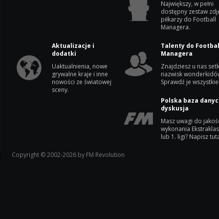
Największy, w pełni
dostępny zestaw zdj
piłkarzy do Football
Managera.
Aktualizacje i
Talenty do Footbal
dodatki
Managera
Uaktualnienia, nowe
Znajdziesz u nas setk
grywalne kraje i inne
nazwisk wonderkidó
nowości ze światowej
Sprawdź je wszystkie
sceny.
Polska baza danyc
dyskusja
Masz uwagi do jakoś
wykonania Ekstrakla
lub 1. ligi? Napisz tuta
Copyright © 2002-2026 by FM Revolution