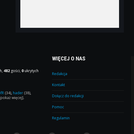
WIĘCEJ O NAS
h,
482
gości,
0
ukrytych
Redakcja
Kontakt
ofR
(34)
,
hader
(38)
,
Dołącz do redakcji
[pokaż więcej]
.
Pomoc
Regulamin