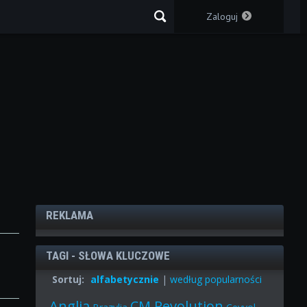
Zaloguj
REKLAMA
TAGI - SŁOWA KLUCZOWE
Sortuj:
alfabetycznie
|
według popularności
Anglia
CM Revolution