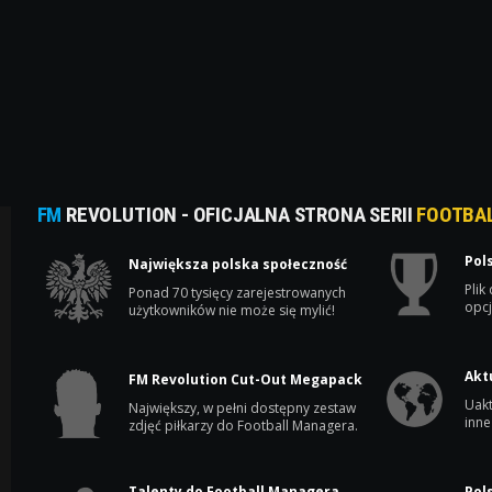
FM
REVOLUTION - OFICJALNA STRONA SERII
FOOTBA
Pol
Największa polska społeczność
Plik
Ponad 70 tysięcy zarejestrowanych
opcj
użytkowników nie może się mylić!
Akt
FM Revolution Cut-Out Megapack
Uakt
Największy, w pełni dostępny zestaw
inne
zdjęć piłkarzy do Football Managera.
Talenty do Football Managera
Pol