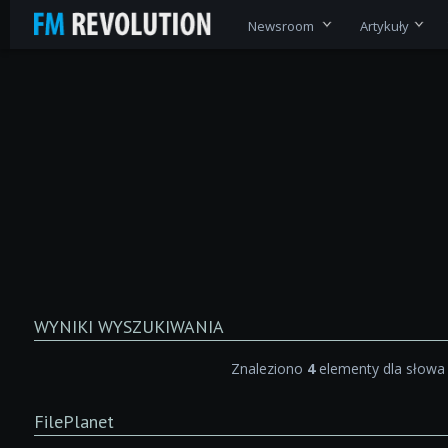
Newsroom
Artykuły
WYNIKI WYSZUKIWANIA
Znaleziono
4
elementy dla słow
FilePlanet