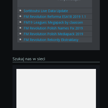
Sortitoutsi Live Data Update
FM Revolution Reforma ESA18 2019 1.1
FM19 Leagues Megapack by claassen
FM Revolution Polish Names Fix 2019
FM Revolution Polish Mediapack 2019
FM Revolution Rekordy Ekstraklasy
Szukaj nas w sieci