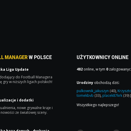
LL MANAGER
W POLSCE
UŻYTKOWNICY ONLINE
482
online, w tym
0
zalogowanyc
ska Liga Update
 dodający do Football Managera
ę gry w niższych ligach polskich!
Urodziny
obchodzą dziś:
pulkownik_jakuszyn
(40)
,
Krzyszt
tomekbvb
(33)
,
placek87krk
(39)
ualizacje i dodatki
Wszystkiego najlepszego!
ualnienia, nowe grywalne kraje i
 nowości ze światowej sceny.
ska baza danych - dyskusja