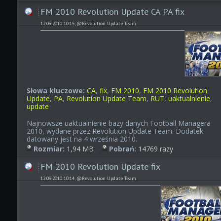
FM 2010 Revolution Update CA PA fix
12.09.2010 10:15, @Revolution Update Team
Słowa kluczowe:
CA
,
fix
,
FM 2010
,
FM 2010 Revolution
Update
,
PA
,
Revolution Update Team
,
RUT
,
uaktualnienie
,
update
Najnowsze uaktualnienie bazy danych Football Managera
2010, wydane przez Revolution Update Team. Dodatek
datowany jest na 4 września 2010.
Rozmiar:
1,94 MB
Pobrań:
14769 razy
FM 2010 Revolution Update fix
12.09.2010 10:14, @Revolution Update Team