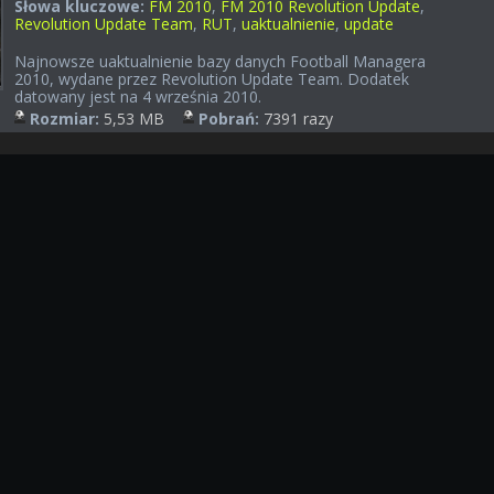
Słowa kluczowe:
FM 2010
,
FM 2010 Revolution Update
,
Revolution Update Team
,
RUT
,
uaktualnienie
,
update
Najnowsze uaktualnienie bazy danych Football Managera
2010, wydane przez Revolution Update Team. Dodatek
datowany jest na 4 września 2010.
Rozmiar:
5,53 MB
Pobrań:
7391 razy