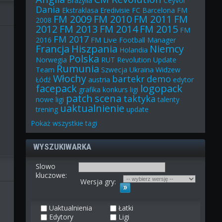
Brazylia
Ceyvol
Dania
Ekstraklasa
Eredivisie
FC Barcelona
FM
FM 2009
FM 2010
FM 2011
FM
2008
2012
FM 2013
FM 2014
FM 2015
FM
FM 2017
FM Live
2016
Football Manager
Francja
Hiszpania
Niemcy
Holandia
Polska
Norwegia
RUT
Revolution Update
Rumunia
Team
Szwecja
Ukraina
Widzew
Włochy
bartekr
demo
Łódź
austria
edytor
facepack
logopack
grafika
konkurs
ligi
patch
scena
taktyka
nowe ligi
talenty
uaktualnienie
trening
update
Pokaż
wszystkie
tagi
WYSZUKIWARKA
Slowo
kluczowe:
Wersja gry:
Uaktualnienia
Łatki
Edytory
Ligi