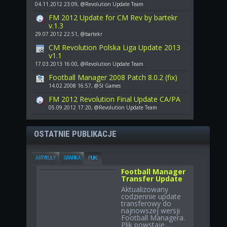
04.11.2012 23:09, @Revolution Update Team
FM 2012 Update for CM Rev by bartekr
v.1.3
29.07.2012 22:51, @bartekr
CM Revolution Polska Liga Update 2013
v1.1
17.03.2013 16:00, @Revolution Update Team
Football Manager 2008 Patch 8.0.2 (fix)
14.02.2008 16:57, @SI Games
FM 2012 Revolution Final Update CA/PA
05.09.2012 17:20, @Revolution Update Team
OSTATNIE PUBLIKACJE
ARTYKUŁY
GRAFIKA
PLIKI
Football Manager
Transfer Update
Aktualizowany
codziennie update
transferowy do
najnowszej wersji
Football Managera.
Plik powstaje...