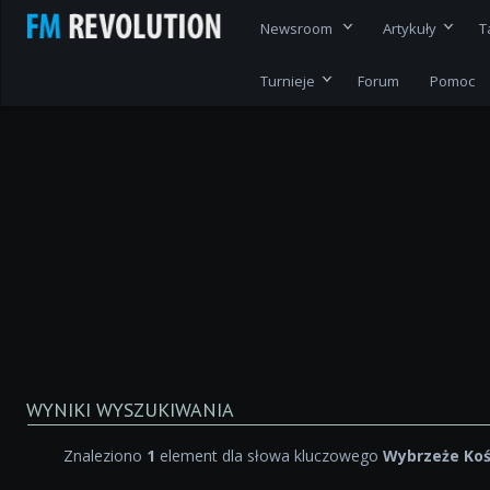
Newsroom
Artykuły
T
Turnieje
Forum
Pomoc
WYNIKI WYSZUKIWANIA
Znaleziono
1
element dla słowa kluczowego
Wybrzeże Koś