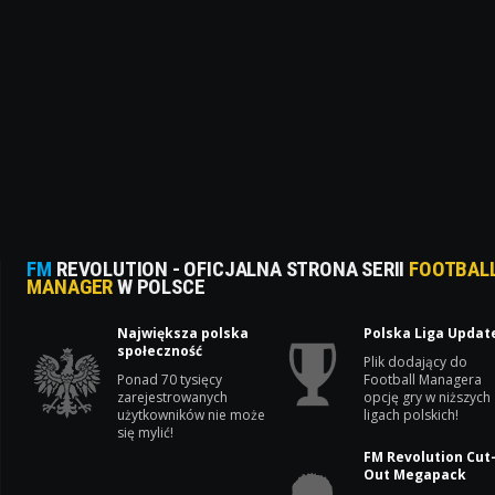
FM
REVOLUTION - OFICJALNA STRONA SERII
FOOTBAL
MANAGER
W POLSCE
Największa polska
Polska Liga Updat
społeczność
Plik dodający do
Ponad 70 tysięcy
Football Managera
zarejestrowanych
opcję gry w niższych
użytkowników nie może
ligach polskich!
się mylić!
FM Revolution Cut
Out Megapack