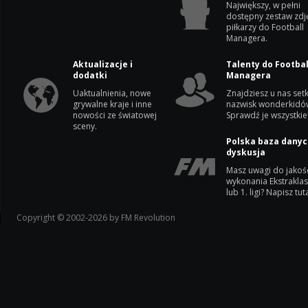
Największy, w pełni
dostępny zestaw zdj
piłkarzy do Football
Managera.
Aktualizacje i
Talenty do Footbal
dodatki
Managera
Uaktualnienia, nowe
Znajdziesz u nas setk
grywalne kraje i inne
nazwisk wonderkidó
nowości ze światowej
Sprawdź je wszystkie
sceny.
Polska baza danyc
dyskusja
Masz uwagi do jakoś
wykonania Ekstrakla
lub 1. ligi? Napisz tuta
Copyright © 2002-2026 by FM Revolution