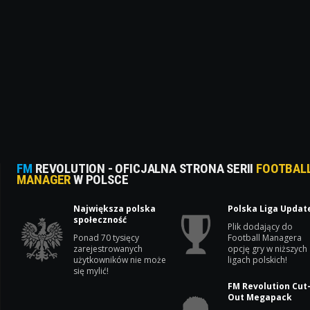
FM
REVOLUTION - OFICJALNA STRONA SERII
FOOTBAL
MANAGER
W POLSCE
Największa polska
Polska Liga Updat
społeczność
Plik dodający do
Ponad 70 tysięcy
Football Managera
zarejestrowanych
opcję gry w niższych
użytkowników nie może
ligach polskich!
się mylić!
FM Revolution Cut
Out Megapack