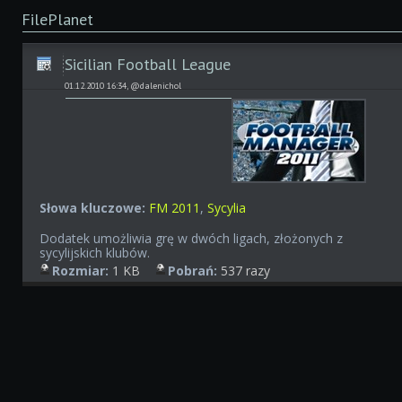
FilePlanet
Sicilian Football League
01.12.2010 16:34, @dalenichol
Słowa kluczowe:
FM 2011
,
Sycylia
Dodatek umożliwia grę w dwóch ligach, złożonych z
sycylijskich klubów.
Rozmiar:
1 KB
Pobrań:
537 razy