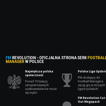
FM
REVOLUTION - OFICJALNA STRONA SERII
FOOTBAL
MANAGER
W POLSCE
Największa polska
Polska Liga Updat
społeczność
Plik dodający do
Ponad 70 tysięcy
Football Managera
zarejestrowanych
opcję gry w niższych
użytkowników nie może
ligach polskich!
się mylić!
FM Revolution Cut
Out Megapack