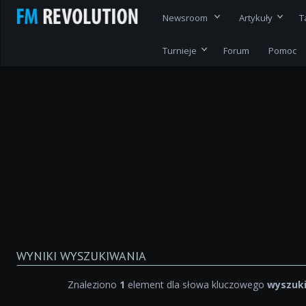
Newsroom
Artykuły
T
Turnieje
Forum
Pomoc
WYNIKI WYSZUKIWANIA
Znaleziono
1
element dla słowa kluczowego
wyszuk