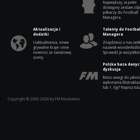
Największy, w pełni
dostępny zestaw zdj
piłkarzy do Football
Managera.
Aktualizacje i
Talenty do Footbal
dodatki
Managera
Uaktualnienia, nowe
Znajdziesz u nas setk
grywalne kraje i inne
nazwisk wonderkidó
nowości ze światowej
Sprawdź je wszystkie
sceny.
Polska baza danyc
dyskusja
Masz uwagi do jakoś
wykonania Ekstrakla
lub 1. ligi? Napisz tuta
Copyright © 2002-2026 by FM Revolution