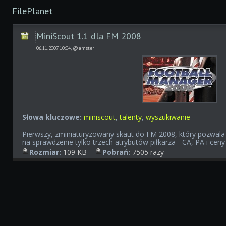
FilePlanet
MiniScout 1.1 dla FM 2008
06.11.2007 10:04, @amster
Słowa kluczowe:
miniscout
,
talenty
,
wyszukiwanie
Pierwszy, zminiaturyzowany skaut do FM 2008, który pozwala
na sprawdzenie tylko trzech atrybutów piłkarza - CA, PA i ceny
Rozmiar:
109 KB
Pobrań:
7505 razy