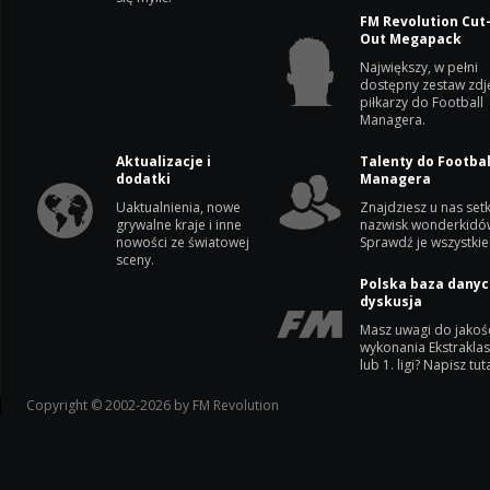
FM Revolution Cut
Out Megapack
Największy, w pełni
dostępny zestaw zdj
piłkarzy do Football
Managera.
Aktualizacje i
Talenty do Footbal
dodatki
Managera
Uaktualnienia, nowe
Znajdziesz u nas setk
grywalne kraje i inne
nazwisk wonderkidó
nowości ze światowej
Sprawdź je wszystkie
sceny.
Polska baza danyc
dyskusja
Masz uwagi do jakoś
wykonania Ekstrakla
lub 1. ligi? Napisz tuta
Copyright © 2002-2026 by FM Revolution