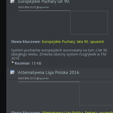
Europejskie Puchary lat 90.
10.02.2016 15:27, @
spuavick
Słowa kluczowe:
Europejskie Puchary
,
lata 90
,
spuavick
System pucharów europejskich wzorowany na tym z lat 90.
ubiegłego wieku. Zmienia obecny system rozgrywek w FM
2016.
Rozmiar:
13 KB
Alternatywna Liga Polska 2016
10.02.2016 15:27, @
spuavick
Słowa kluczowe:
Alternatywna Liga Polska
,
fantasy
,
spuavic