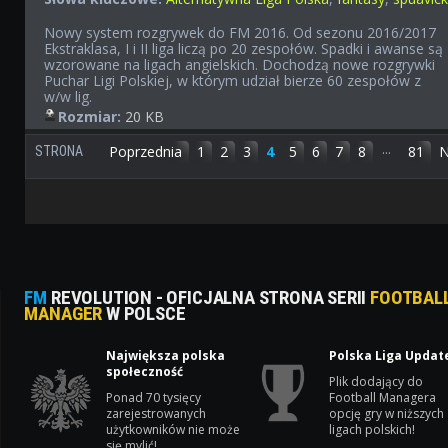
Nowy system rozgrywek do FM 2016. Od sezonu 2016/2017
Ekstraklasa, I i II liga liczą po 20 zespołów. Spadki i awanse są
wzorowane na ligach angielskich. Dochodzą nowe rozgrywki
Puchar Ligi Polskiej, w którym udział bierze 60 zespołów z
w/w lig.
Rozmiar:
20 KB
...
Poprzednia
1
2
3
4
5
6
7
8
81
N
STRONA
FM
REVOLUTION - OFICJALNA STRONA SERII
FOOTBAL
MANAGER
W POLSCE
Największa polska
Polska Liga Updat
społeczność
Plik dodający do
Ponad 70 tysięcy
Football Managera
zarejestrowanych
opcję gry w niższych
użytkowników nie może
ligach polskich!
się mylić!