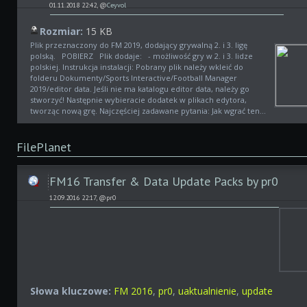
01.11.2018 22:42, @
Ceyvol
Rozmiar:
15 KB
Plik przeznaczony do FM 2019, dodający grywalną 2. i 3. ligę
polską. POBIERZ Plik dodaje: - możliwość gry w 2. i 3. lidze
polskiej. Instrukcja instalacji: Pobrany plik należy wkleić do
folderu Dokumenty/Sports Interactive/Football Manager
2019/editor data. Jeśli nie ma katalogu editor data, należy go
stworzyć! Następnie wybieracie dodatek w plikach edytora,
tworząc nową grę. Najczęściej zadawane pytania: Jak wgrać ten...
FilePlanet
FM16 Transfer & Data Update Packs by pr0
12.09.2016 22:17, @pr0
Słowa kluczowe:
FM 2016
,
pr0
,
uaktualnienie
,
update