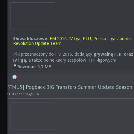
Słowa kluczowe:
FM 2016
,
IV liga
,
PLU
,
Polska Liga Update
,
Revolution Update Team
Plik przeznaczony do FM 2016, dodający
grywalną II, III oraz
IV ligę
, a także pełne kadry zespołów II i III-ligowych!
Rozmiar:
5,7 MB
[FM15] Pogback BIG Transfers Summer Update Season
11.08.2016 13:58, @
lzlt4c