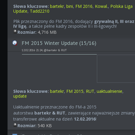
Słowa kluczowe:
bartekr
,
bini
,
FM 2016
,
Kowal.
,
Polska Liga
Update
,
Tadd2210
Plik przeznaczony do FM 2016, dodający
grywalną II, III oraz
IV ligę
, a także pełne kadry zespołów II i III-ligowych!
Rozmiar:
4,716 MB
FM 2015 Winter Update (15/16)
12.02.2016 21:24, @bartekr & RUT
Słowa kluczowe:
bartekr
,
FM 2015
,
RUT
,
uaktualnienie
,
update
Uaktualnienie przeznaczone do FM-a 2015
autorstwa
bartekr & RUT
, zawierające najważniejsze zmiany
transferowe aktualne na dzień
12
.02.2016
!
Rozmiar:
540 KB