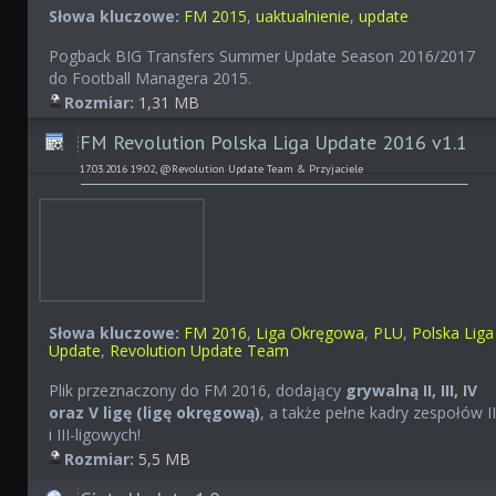
Słowa kluczowe:
FM 2015
,
uaktualnienie
,
update
Pogback BIG Transfers Summer Update Season 2016/2017
do Football Managera 2015.
Rozmiar:
1,31 MB
FM Revolution Polska Liga Update 2016 v1.1
17.03.2016 19:02, @Revolution Update Team & Przyjaciele
Słowa kluczowe:
FM 2016
,
Liga Okręgowa
,
PLU
,
Polska Liga
Update
,
Revolution Update Team
Plik przeznaczony do FM 2016, dodający
grywalną II, III, IV
oraz V ligę (ligę okręgową)
, a także pełne kadry zespołów I
i III-ligowych!
Rozmiar:
5,5 MB