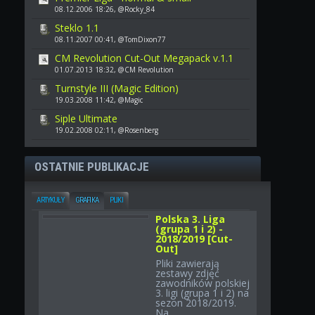
08.12.2006 18:26, @Rocky_84
Steklo 1.1
08.11.2007 00:41, @TomDixon77
CM Revolution Cut-Out Megapack v.1.1
01.07.2013 18:32, @CM Revolution
Turnstyle III (Magic Edition)
19.03.2008 11:42, @Magic
Siple Ultimate
19.02.2008 02:11, @Rosenberg
OSTATNIE PUBLIKACJE
ARTYKUŁY
GRAFIKA
PLIKI
Polska 3. Liga
(grupa 1 i 2) -
2018/2019 [Cut-
Out]
Pliki zawierają
zestawy zdjęć
zawodników polskiej
3. ligi (grupa 1 i 2) na
sezon 2018/2019.
Na...