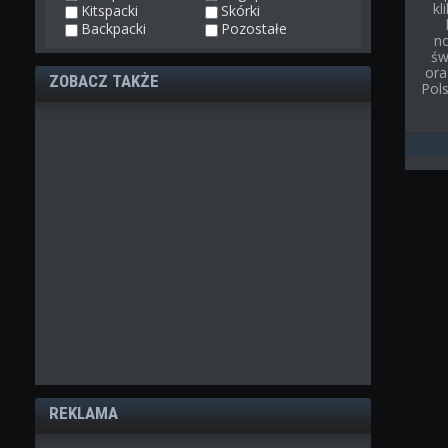
kl
Kitspacki
Skórki
Backpacki
Pozostałe
n
św
ora
ZOBACZ TAKŻE
Pol
REKLAMA