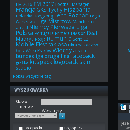
FM 2017
FM 2016
Football Manager
Francja
Hiszpania
GKS Tychy
Lech Poznań
Holandia
Hongkong
Legia
Liga Mistrzów
Warszawa
Manchester
Niemcy
Pierwsza Liga
United
Polska
Real
Portugalia
Primera Division
Rumunia
T-
Madryt
Rosja
Serie C2
Mobile Ekstraklasa
Ukraina
Widzew
Włochy
Łódź
Wisła Kraków
austria
facepack
bundesliga
druga liga
kitspack
logopack
skin
grafika
stadion
Pokaż
wszystkie
tagi
WYSZUKIWARKA
Slowo
kluczowe:
Wersja gry:
Jeże
Facepacki
Logopacki
wp