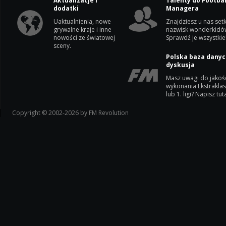
Aktualizacje i
Talenty do Footbal
dodatki
Managera
Uaktualnienia, nowe
Znajdziesz u nas setk
grywalne kraje i inne
nazwisk wonderkidó
nowości ze światowej
Sprawdź je wszystkie
sceny.
Polska baza danyc
dyskusja
Masz uwagi do jakoś
wykonania Ekstrakla
lub 1. ligi? Napisz tuta
Copyright © 2002-2026 by FM Revolution