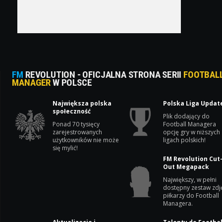
FM
REVOLUTION - OFICJALNA STRONA SERII
FOOTBAL
MANAGER
W POLSCE
Największa polska
Polska Liga Updat
społeczność
Plik dodający do
Ponad 70 tysięcy
Football Managera
zarejestrowanych
opcję gry w niższych
użytkowników nie może
ligach polskich!
się mylić!
FM Revolution Cut
Out Megapack
Największy, w pełni
dostępny zestaw zdj
piłkarzy do Football
Managera.