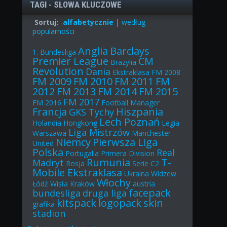
TAGI - SŁOWA KLUCZOWE
Sortuj:
alfabetycznie
|
według
popularności
Anglia
Barclays
1. Bundesliga
Premier League
CM
Brazylia
Revolution
Dania
Ekstraklasa
FM 2008
FM 2009
FM 2010
FM 2011
FM
2012
FM 2013
FM 2014
FM 2015
FM 2017
FM 2016
Football Manager
Francja
Hiszpania
GKS Tychy
Lech Poznań
Holandia
Hongkong
Legia
Liga Mistrzów
Warszawa
Manchester
Niemcy
Pierwsza Liga
United
Polska
Real
Portugalia
Primera Division
Rumunia
T-
Madryt
Rosja
Serie C2
Mobile Ekstraklasa
Ukraina
Widzew
Włochy
Łódź
Wisła Kraków
austria
facepack
bundesliga
druga liga
kitspack
logopack
skin
grafika
stadion