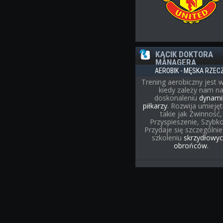
KĄCIK DOKTORA
MANAGERA
AEROBIK - MĘSKA RZEC
Trening aerobiczny jest 
kiedy zależy nam n
doskonaleniu
dynami
piłkarzy
. Rozwija umiejęt
takie jak Zwinność,
Przyspieszenie, Szybko
Przydaje się szczególnie
szkoleniu
skrzydłowyc
obrońców.