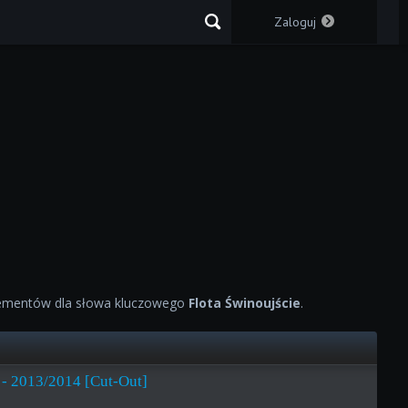
Zaloguj
ementów dla słowa kluczowego
Flota Świnoujście
.
 - 2013/2014 [Cut-Out]