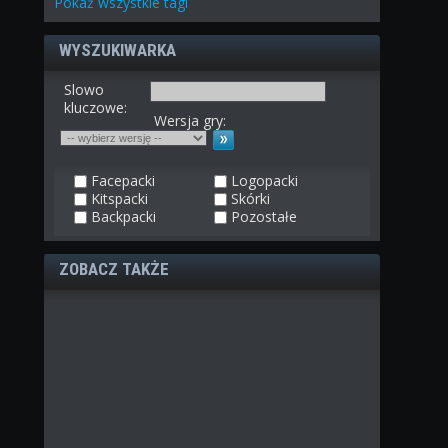
Pokaż
wszystkie
tagi
WYSZUKIWARKA
Slowo
kluczowe:
Wersja gry:
Facepacki
Logopacki
Kitspacki
Skórki
Backpacki
Pozostałe
ZOBACZ TAKŻE