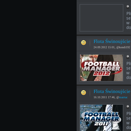
Pl
se
w 
do
Flota Świnoujście
24.09.2012 15:01, @kondi192 
Pl
se
w 
do
Flota Świnoujści
16.10.2011 17:46, @
marrtac
Pl
se
w 
do