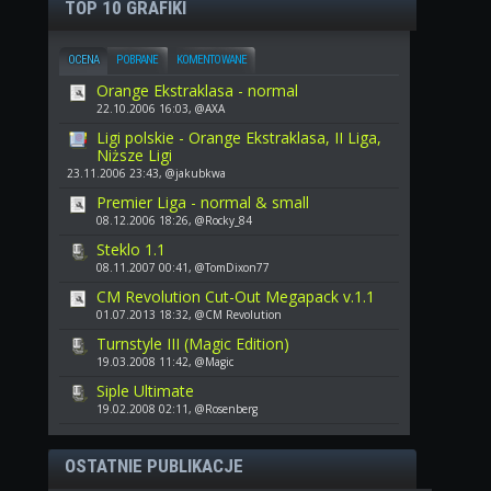
TOP 10 GRAFIKI
OCENA
POBRANE
KOMENTOWANE
Orange Ekstraklasa - normal
22.10.2006 16:03, @AXA
Ligi polskie - Orange Ekstraklasa, II Liga,
Niższe Ligi
23.11.2006 23:43, @jakubkwa
Premier Liga - normal & small
08.12.2006 18:26, @Rocky_84
Steklo 1.1
08.11.2007 00:41, @TomDixon77
CM Revolution Cut-Out Megapack v.1.1
01.07.2013 18:32, @CM Revolution
Turnstyle III (Magic Edition)
19.03.2008 11:42, @Magic
Siple Ultimate
19.02.2008 02:11, @Rosenberg
OSTATNIE PUBLIKACJE