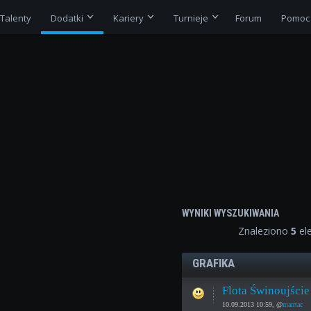
Talenty
Dodatki
Kariery
Turnieje
Forum
Pomoc
WYNIKI WYSZUKIWANIA
Znaleziono
5
el
GRAFIKA
Flota Świnoujście
10.09.2013 10:59, @
marrtac