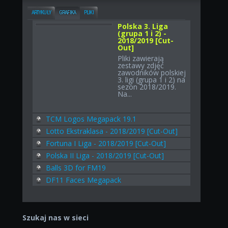
ARTYKUŁY
GRAFIKA
PLIKI
Polska 3. Liga
(grupa 1 i 2) -
2018/2019 [Cut-
Out]
Pliki zawierają
zestawy zdjęć
zawodników polskiej
3. ligi (grupa 1 i 2) na
sezon 2018/2019.
Na...
TCM Logos Megapack 19.1
Lotto Ekstraklasa - 2018/2019 [Cut-Out]
Fortuna I Liga - 2018/2019 [Cut-Out]
Polska II Liga - 2018/2019 [Cut-Out]
Balls 3D for FM19
DF11 Faces Megapack
Szukaj nas w sieci