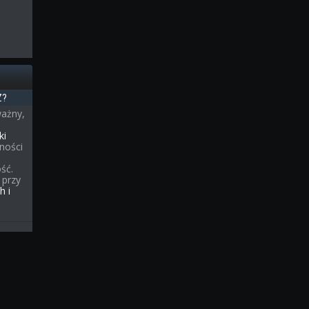
Z?
ważny,
a
ki
ności
ść.
 przy
h i