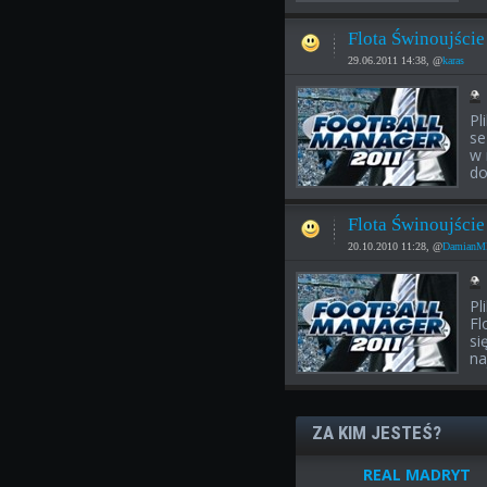
Flota Świnoujści
29.06.2011 14:38, @
karas
Pl
se
w 
do
Flota Świnoujści
20.10.2010 11:28, @
Damian
Pl
Fl
si
na
ZA KIM JESTEŚ?
REAL MADRYT