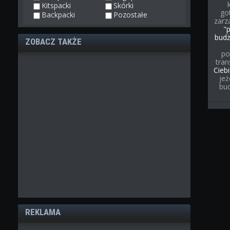
Kitspacki
Skórki
go
Backpacki
Pozostałe
zarz
"
bud
ZOBACZ TAKŻE
po
tran
Cieb
jeż
bu
REKLAMA