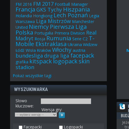
FM 2017
FM 2016
Football Manager
Francja
Hiszpania
GKS Tychy
Lech Poznań
Holandia
Hongkong
Legia
Liga Mistrzów
Warszawa
Manchester
Niemcy
Pierwsza Liga
United
Polska
Real
Portugalia
Primera Division
Rumunia
T-
Madryt
Rosja
Serie C2
Mobile Ekstraklasa
Ukraina
Widzew
Włochy
Łódź
Wisła Kraków
austria
facepack
bundesliga
druga liga
kitspack
logopack
skin
grafika
stadion
Pokaż
wszystkie
tagi
WYSZUKIWARKA
Slowo
kluczowe:
Wersja gry:
BUD
Jeż
Facepacki
Logopacki
t