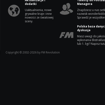
Aktualizacje i
Talenty do Footbal
dodatki
Managera
Uaktualnienia, nowe
Znajdziesz u nas setk
grywalne kraje i inne
nazwisk wonderkidó
nowości ze światowej
Sprawdź je wszystkie
sceny.
Polska baza danyc
dyskusja
Masz uwagi do jakoś
wykonania Ekstrakla
lub 1. ligi? Napisz tuta
Copyright © 2002-2026 by FM Revolution