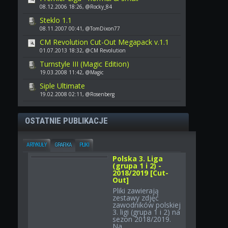
08.12.2006 18:26, @Rocky_84
Steklo 1.1
08.11.2007 00:41, @TomDixon77
CM Revolution Cut-Out Megapack v.1.1
01.07.2013 18:32, @CM Revolution
Turnstyle III (Magic Edition)
19.03.2008 11:42, @Magic
Siple Ultimate
19.02.2008 02:11, @Rosenberg
OSTATNIE PUBLIKACJE
ARTYKUŁY
GRAFIKA
PLIKI
Polska 3. Liga
(grupa 1 i 2) -
2018/2019 [Cut-
Out]
Pliki zawierają
zestawy zdjęć
zawodników polskiej
3. ligi (grupa 1 i 2) na
sezon 2018/2019.
Na...