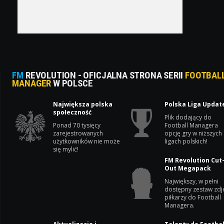
FM
REVOLUTION - OFICJALNA STRONA SERII
FOOTBAL
MANAGER
W POLSCE
Największa polska
Polska Liga Updat
społeczność
Plik dodający do
Ponad 70 tysięcy
Football Managera
zarejestrowanych
opcję gry w niższych
użytkowników nie może
ligach polskich!
się mylić!
FM Revolution Cut
Out Megapack
Największy, w pełni
dostępny zestaw zdj
piłkarzy do Football
Managera.