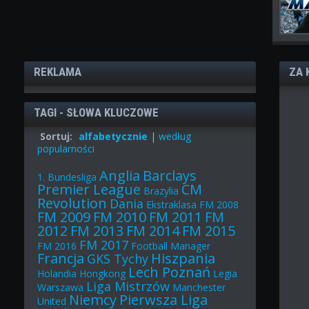
REKLAMA
ZA 
TAGI - SŁOWA KLUCZOWE
Sortuj:
alfabetycznie
|
według
popularności
Anglia
Barclays
1. Bundesliga
Premier League
CM
Brazylia
Revolution
Dania
Ekstraklasa
FM 2008
FM 2009
FM 2010
FM 2011
FM
2012
FM 2013
FM 2014
FM 2015
FM 2017
FM 2016
Football Manager
Francja
Hiszpania
GKS Tychy
Lech Poznań
Holandia
Hongkong
Legia
Liga Mistrzów
Warszawa
Manchester
Niemcy
Pierwsza Liga
United