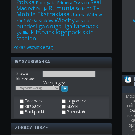
Polska
Real
Portugalia
Primera Division
Rumunia
T-
Madryt
Rosja
Serie C2
Mobile Ekstraklasa
Ukraina
Widzew
Włochy
Łódź
Wisła Kraków
austria
facepack
bundesliga
druga liga
kitspack
logopack
skin
grafika
stadion
Pokaż
wszystkie
tagi
WYSZUKIWARKA
Slowo
kluczowe:
Wersja gry:
Możn
Facepacki
Logopacki
j
odb
Kitspacki
Skórki
Od
Backpacki
Pozostałe
licz
ka
spr
ZOBACZ TAKŻE
z
szy