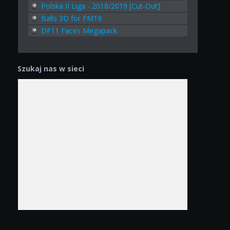
Polska II Liga - 2018/2019 [Cut-Out]
Balls 3D for FM19
DF11 Faces Megapack
Szukaj nas w sieci