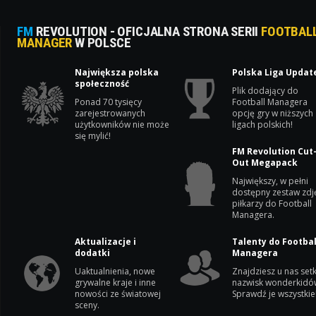
FM
REVOLUTION - OFICJALNA STRONA SERII
FOOTBAL
MANAGER
W POLSCE
Największa polska
Polska Liga Updat
społeczność
Plik dodający do
Ponad 70 tysięcy
Football Managera
zarejestrowanych
opcję gry w niższych
użytkowników nie może
ligach polskich!
się mylić!
FM Revolution Cut
Out Megapack
Największy, w pełni
dostępny zestaw zdj
piłkarzy do Football
Managera.
Aktualizacje i
Talenty do Footbal
dodatki
Managera
Uaktualnienia, nowe
Znajdziesz u nas setk
grywalne kraje i inne
nazwisk wonderkidó
nowości ze światowej
Sprawdź je wszystkie
sceny.