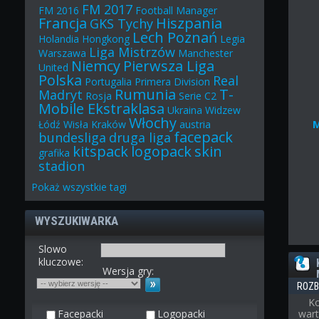
FM 2017
FM 2016
Football Manager
Francja
Hiszpania
GKS Tychy
Lech Poznań
Holandia
Hongkong
Legia
Liga Mistrzów
Warszawa
Manchester
Niemcy
Pierwsza Liga
United
Polska
Real
Portugalia
Primera Division
Rumunia
T-
Madryt
Rosja
Serie C2
Mobile Ekstraklasa
Ukraina
Widzew
Włochy
Łódź
Wisła Kraków
austria
facepack
bundesliga
druga liga
kitspack
logopack
skin
grafika
stadion
Pokaż
wszystkie
tagi
WYSZUKIWARKA
Slowo
kluczowe:
Wersja gry:
ROZB
Ko
Facepacki
Logopacki
wart