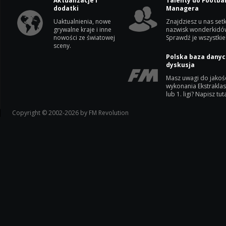
Aktualizacje i
Talenty do Footbal
dodatki
Managera
Uaktualnienia, nowe
Znajdziesz u nas setk
grywalne kraje i inne
nazwisk wonderkidó
nowości ze światowej
Sprawdź je wszystkie
sceny.
Polska baza danyc
dyskusja
Masz uwagi do jakoś
wykonania Ekstrakla
lub 1. ligi? Napisz tuta
Copyright © 2002-2026 by FM Revolution