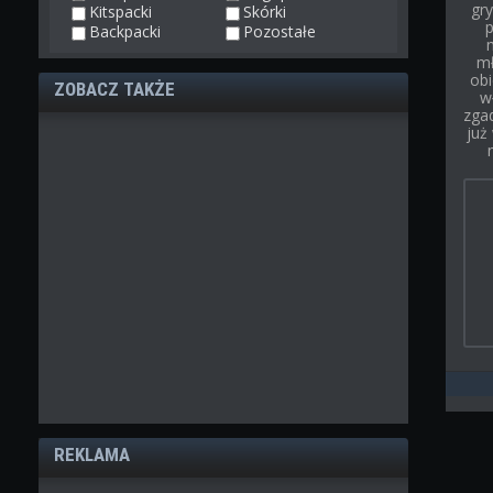
gry
Kitspacki
Skórki
p
Backpacki
Pozostałe
mł
obi
ZOBACZ TAKŻE
w
zgad
już
REKLAMA