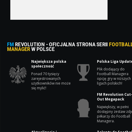
FM
REVOLUTION - OFICJALNA STRONA SERII
FOOTBAL
MANAGER
W POLSCE
Największa polska
Polska Liga Updat
społeczność
Plik dodający do
Ponad 70 tysięcy
Football Managera
zarejestrowanych
opcję gry w niższych
użytkowników nie może
ligach polskich!
się mylić!
FM Revolution Cut
Out Megapack
Największy, w pełni
dostępny zestaw zdj
piłkarzy do Football
Managera.