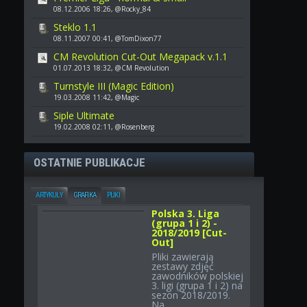
08.12.2006 18:26, @Rocky_84
Steklo 1.1
08.11.2007 00:41, @TomDixon77
CM Revolution Cut-Out Megapack v.1.1
01.07.2013 18:32, @CM Revolution
Turnstyle III (Magic Edition)
19.03.2008 11:42, @Magic
Siple Ultimate
19.02.2008 02:11, @Rosenberg
OSTATNIE PUBLIKACJE
ARTYKUŁY
GRAFIKA
PLIKI
Polska 3. Liga
(grupa 1 i 2) -
2018/2019 [Cut-
Out]
Pliki zawierają
zestawy zdjęć
zawodników polskiej
3. ligi (grupa 1 i 2) na
sezon 2018/2019.
Na...