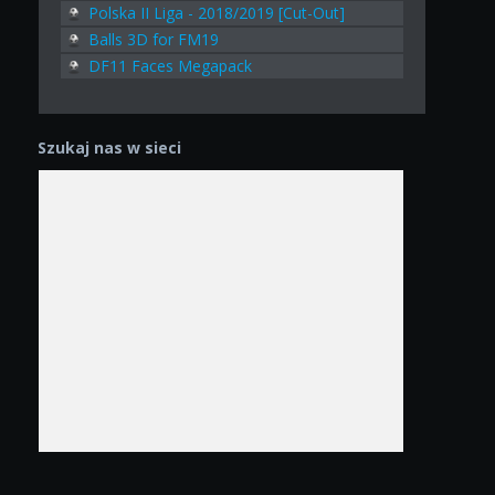
Polska II Liga - 2018/2019 [Cut-Out]
Balls 3D for FM19
DF11 Faces Megapack
Szukaj nas w sieci