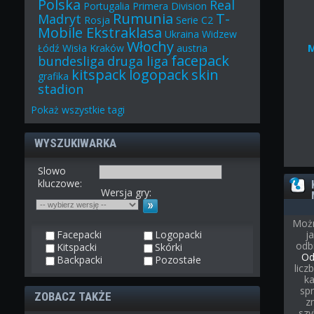
Polska
Real
Portugalia
Primera Division
Rumunia
T-
Madryt
Rosja
Serie C2
Mobile Ekstraklasa
Ukraina
Widzew
Włochy
Łódź
Wisła Kraków
austria
facepack
bundesliga
druga liga
kitspack
logopack
skin
grafika
stadion
Pokaż
wszystkie
tagi
WYSZUKIWARKA
Slowo
kluczowe:
Wersja gry:
Możn
Facepacki
Logopacki
j
odb
Kitspacki
Skórki
Od
Backpacki
Pozostałe
licz
ka
spr
ZOBACZ TAKŻE
z
szy