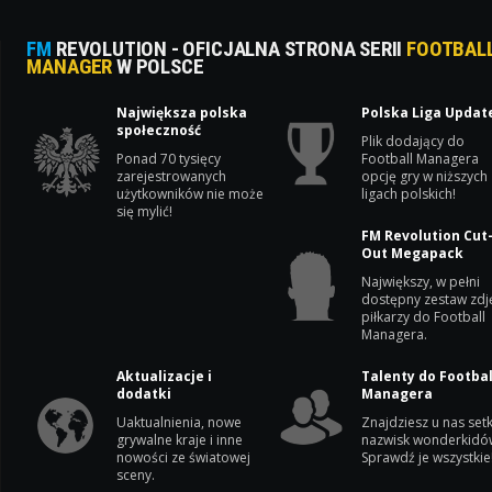
FM
REVOLUTION - OFICJALNA STRONA SERII
FOOTBAL
MANAGER
W POLSCE
Największa polska
Polska Liga Updat
społeczność
Plik dodający do
Ponad 70 tysięcy
Football Managera
zarejestrowanych
opcję gry w niższych
użytkowników nie może
ligach polskich!
się mylić!
FM Revolution Cut
Out Megapack
Największy, w pełni
dostępny zestaw zdj
piłkarzy do Football
Managera.
Aktualizacje i
Talenty do Footbal
dodatki
Managera
Uaktualnienia, nowe
Znajdziesz u nas setk
grywalne kraje i inne
nazwisk wonderkidó
nowości ze światowej
Sprawdź je wszystkie
sceny.