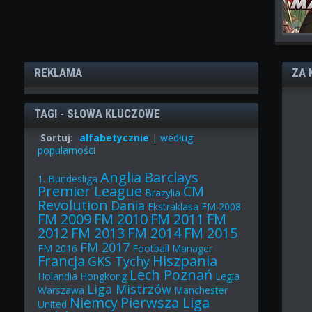
REKLAMA
ZA 
TAGI - SŁOWA KLUCZOWE
Sortuj:
alfabetycznie
|
według
popularności
Anglia
Barclays
1. Bundesliga
Premier League
CM
Brazylia
Revolution
Dania
Ekstraklasa
FM 2008
FM 2009
FM 2010
FM 2011
FM
2012
FM 2013
FM 2014
FM 2015
FM 2017
FM 2016
Football Manager
Francja
Hiszpania
GKS Tychy
Lech Poznań
Holandia
Hongkong
Legia
Liga Mistrzów
Warszawa
Manchester
Niemcy
Pierwsza Liga
United