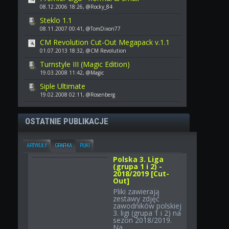
08.12.2006 18:26, @Rocky_84
Steklo 1.1
08.11.2007 00:41, @TomDixon77
CM Revolution Cut-Out Megapack v.1.1
01.07.2013 18:32, @CM Revolution
Turnstyle III (Magic Edition)
19.03.2008 11:42, @Magic
Siple Ultimate
19.02.2008 02:11, @Rosenberg
OSTATNIE PUBLIKACJE
ARTYKUŁY
GRAFIKA
PLIKI
Polska 3. Liga
(grupa 1 i 2) -
2018/2019 [Cut-
Out]
Pliki zawierają
zestawy zdjęć
zawodników polskiej
3. ligi (grupa 1 i 2) na
sezon 2018/2019.
Na...