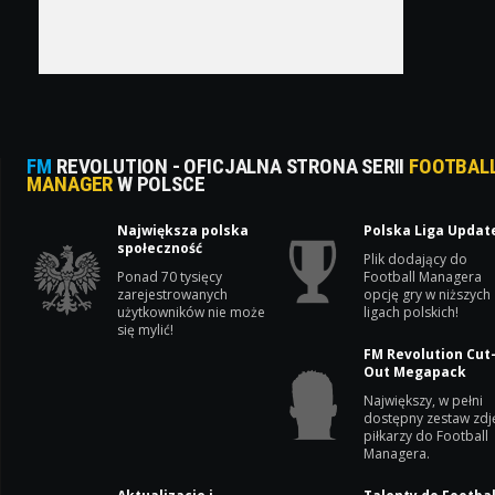
FM
REVOLUTION - OFICJALNA STRONA SERII
FOOTBAL
MANAGER
W POLSCE
Największa polska
Polska Liga Updat
społeczność
Plik dodający do
Ponad 70 tysięcy
Football Managera
zarejestrowanych
opcję gry w niższych
użytkowników nie może
ligach polskich!
się mylić!
FM Revolution Cut
Out Megapack
Największy, w pełni
dostępny zestaw zdj
piłkarzy do Football
Managera.