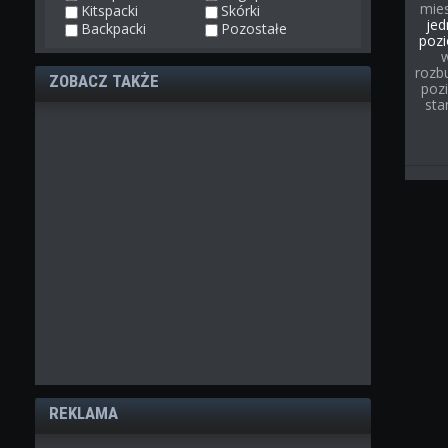
mies
Kitspacki
Skórki
jed
Backpacki
Pozostałe
pozi
rozb
ZOBACZ TAKŻE
poz
sta
REKLAMA