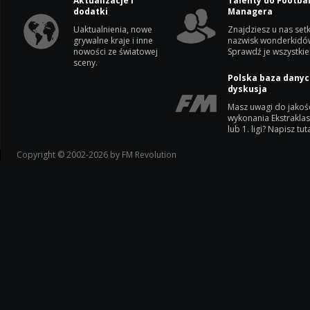
Aktualizacje i
Talenty do Footbal
dodatki
Managera
Uaktualnienia, nowe
Znajdziesz u nas setk
grywalne kraje i inne
nazwisk wonderkidó
nowości ze światowej
Sprawdź je wszystkie
sceny.
Polska baza danyc
dyskusja
Masz uwagi do jakoś
wykonania Ekstrakla
lub 1. ligi? Napisz tuta
Copyright © 2002-2026 by FM Revolution