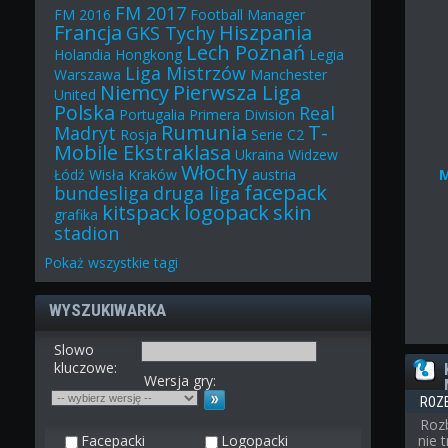
FM 2017
FM 2016
Football Manager
Francja
Hiszpania
GKS Tychy
Lech Poznań
Holandia
Hongkong
Legia
Liga Mistrzów
Warszawa
Manchester
Niemcy
Pierwsza Liga
United
Polska
Real
Portugalia
Primera Division
Rumunia
T-
Madryt
Rosja
Serie C2
Mobile Ekstraklasa
Ukraina
Widzew
Włochy
Łódź
Wisła Kraków
austria
facepack
bundesliga
druga liga
kitspack
logopack
skin
grafika
stadion
Pokaż
wszystkie
tagi
WYSZUKIWARKA
Slowo
kluczowe:
Wersja gry:
ROZ
Roz
Facepacki
Logopacki
nie 