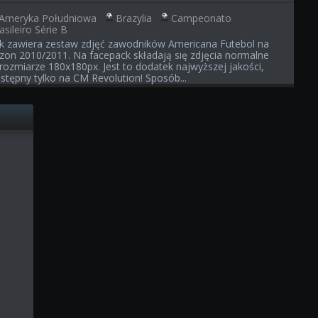
Ameryka Południowa
Brazylia
Campeonato
asileiro Série B
ik zawiera zestaw zdjęć zawodników Americana Futebol na
zon 2010/2011. Na facepack składają się zdjęcia normalne
rozmiarze 180x180px. Jest to dodatek najwyższej jakości,
stępny tylko na CM Revolution! Sposób...