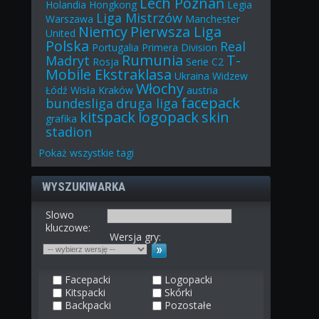
Lech Poznań
Holandia
Hongkong
Legia
Liga Mistrzów
Warszawa
Manchester
Niemcy
Pierwsza Liga
United
Polska
Real
Portugalia
Primera Division
Rumunia
T-
Madryt
Rosja
Serie C2
Mobile Ekstraklasa
Ukraina
Widzew
Włochy
Łódź
Wisła Kraków
austria
facepack
bundesliga
druga liga
kitspack
logopack
skin
grafika
stadion
Pokaż
wszystkie
tagi
WYSZUKIWARKA
Slowo
kluczowe:
Wersja gry:
Facepacki
Logopacki
Kitspacki
Skórki
Backpacki
Pozostałe