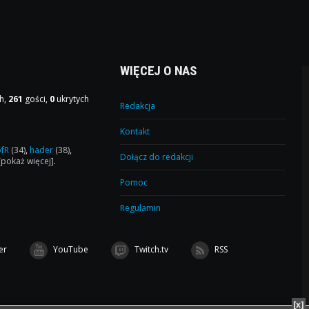
WIĘCEJ O NAS
h,
261
gości,
0
ukrytych
Redakcja
Kontakt
ofR
(34)
,
hader
(38)
,
Dołącz do redakcji
[pokaż więcej]
.
Pomoc
Regulamin
er
YouTube
Twitch.tv
RSS
[x]