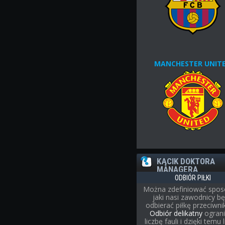
MANCHESTER UNIT
KĄCIK DOKTORA
MANAGERA
ODBIÓR PIŁKI
Można zdefiniować spos
jaki nasi zawodnicy b
odbierać piłkę przeciwni
Odbiór delikatny
ograni
liczbę fauli i dzięki temu 