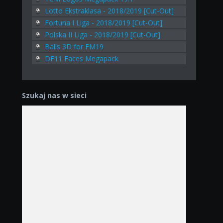
Lotto Ekstraklasa - 2018/2019 [Cut-Out]
Fortuna I Liga - 2018/2019 [Cut-Out]
Polska II Liga - 2018/2019 [Cut-Out]
Balls 3D for FM19
DF11 Faces Megapack
Szukaj nas w sieci