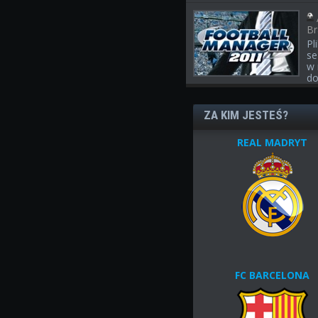
Br
Pl
se
w 
do
ZA KIM JESTEŚ?
REAL MADRYT
FC BARCELONA