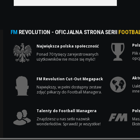
FM
REVOLUTION - OFICJALNA STRONA SERII
FOOTBA
Pol
Największa polska społeczność
Plik
Ponad 70 tysięcy zarejestrowanych
opcj
użytkowników nie może się mylić!
Akt
FM Revolution Cut-Out Megapack
Uakt
Największy, w pełni dostępny zestaw
inne
zdjęć piłkarzy do Football Managera.
Talenty do Football Managera
Pol
Znajdziesz u nas setki nazwisk
Masz
wonderkidów. Sprawdź je wszystkie!
Ekst