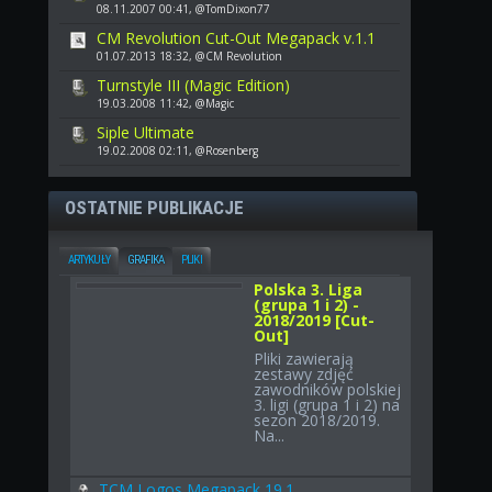
08.11.2007 00:41, @TomDixon77
CM Revolution Cut-Out Megapack v.1.1
01.07.2013 18:32, @CM Revolution
Turnstyle III (Magic Edition)
19.03.2008 11:42, @Magic
Siple Ultimate
19.02.2008 02:11, @Rosenberg
OSTATNIE PUBLIKACJE
ARTYKUŁY
GRAFIKA
PLIKI
Polska 3. Liga
(grupa 1 i 2) -
2018/2019 [Cut-
Out]
Pliki zawierają
zestawy zdjęć
zawodników polskiej
3. ligi (grupa 1 i 2) na
sezon 2018/2019.
Na...
TCM Logos Megapack 19.1