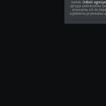
kartek.
Odbiór agresy
sprzyja zastraszeniu ryw
zmuszeniu ich do błęd
szybkiemu przerwaniu ak