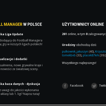
LL MANAGER
W POLSCE
UŻYTKOWNICY ONLINE
261
online, w tym
0
zalogowanyc
ska Liga Update
 dodający do Football Managera
ę gry w niższych ligach polskich!
Urodziny
obchodzą dziś:
pulkownik_jakuszyn
(40)
,
Krzyszt
tomekbvb
(33)
,
placek87krk
(39)
ualizacje i dodatki
Wszystkiego najlepszego!
ualnienia, nowe grywalne kraje i
 nowości ze światowej sceny.
ska baza danych - dyskusja
Facebook
Twitt
 uwagi do jakości wykonania
raklasy lub 1. ligi? Napisz tutaj!