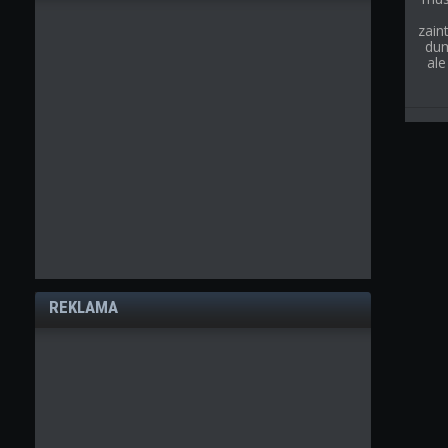
zain
dum
ale
REKLAMA