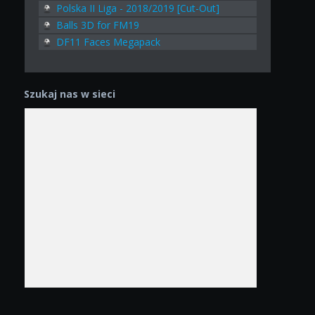
Polska II Liga - 2018/2019 [Cut-Out]
Balls 3D for FM19
DF11 Faces Megapack
Szukaj nas w sieci