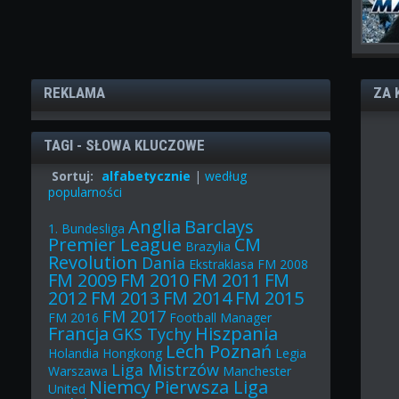
REKLAMA
ZA 
TAGI - SŁOWA KLUCZOWE
Sortuj:
alfabetycznie
|
według
popularności
Anglia
Barclays
1. Bundesliga
Premier League
CM
Brazylia
Revolution
Dania
Ekstraklasa
FM 2008
FM 2009
FM 2010
FM 2011
FM
2012
FM 2013
FM 2014
FM 2015
FM 2017
FM 2016
Football Manager
Francja
Hiszpania
GKS Tychy
Lech Poznań
Holandia
Hongkong
Legia
Liga Mistrzów
Warszawa
Manchester
Niemcy
Pierwsza Liga
United