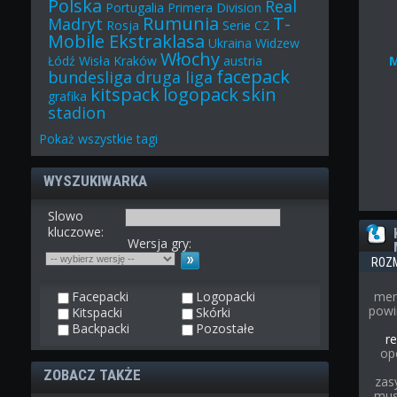
Polska
Real
Portugalia
Primera Division
Rumunia
T-
Madryt
Rosja
Serie C2
Mobile Ekstraklasa
Ukraina
Widzew
Włochy
Łódź
Wisła Kraków
austria
facepack
bundesliga
druga liga
kitspack
logopack
skin
grafika
stadion
Pokaż
wszystkie
tagi
WYSZUKIWARKA
Slowo
kluczowe:
Wersja gry:
ROZ
Facepacki
Logopacki
men
powi
Kitspacki
Skórki
Backpacki
Pozostałe
re
op
ZOBACZ TAKŻE
zas
musi