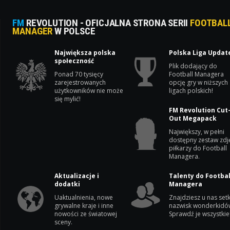
FM
REVOLUTION - OFICJALNA STRONA SERII
FOOTBAL
MANAGER
W POLSCE
Największa polska
Polska Liga Updat
społeczność
Plik dodający do
Ponad 70 tysięcy
Football Managera
zarejestrowanych
opcję gry w niższych
użytkowników nie może
ligach polskich!
się mylić!
FM Revolution Cut
Out Megapack
Największy, w pełni
dostępny zestaw zdj
piłkarzy do Football
Managera.
Aktualizacje i
Talenty do Footbal
dodatki
Managera
Uaktualnienia, nowe
Znajdziesz u nas setk
grywalne kraje i inne
nazwisk wonderkidó
nowości ze światowej
Sprawdź je wszystkie
sceny.