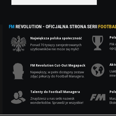
FM
REVOLUTION - OFICJALNA STRONA SERII
FOOTBA
Pol
Największa polska społeczność
Plik
Ponad 70 tysięcy zarejestrowanych
opcj
użytkowników nie może się mylić!
Akt
FM Revolution Cut-Out Megapack
Uakt
Największy, w pełni dostępny zestaw
inne
zdjęć piłkarzy do Football Managera.
Talenty do Football Managera
Pol
Znajdziesz u nas setki nazwisk
Masz
wonderkidów. Sprawdź je wszystkie!
Ekst