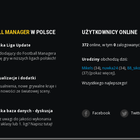
LL MANAGER
W POLSCE
UŻYTKOWNICY ONLINE
372
online, w tym
0
zalogowanyc
ska Liga Update
 dodający do Football Managera
ę gry w niższych ligach polskich!
Urodziny
obchodzą dziś:
Mikels
(34)
,
nuwka24
(34)
,
88_sik
(37)
[pokaż więcej]
.
ualizacje i dodatki
Wszystkiego najlepszego!
ualnienia, nowe grywalne kraje i
 nowości ze światowej sceny.
ska baza danych - dyskusja
Facebook
Twitt
 uwagi do jakości wykonania
raklasy lub 1. ligi? Napisz tutaj!