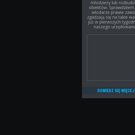
młodzieży lub rozbud
obiektów. Sprawdziłem 
włodarze prawie zaw
zgadzają się na takie wa
już w pierwszych tygod
naszego urzędowani
DOWIEDZ SIĘ WIĘCEJ