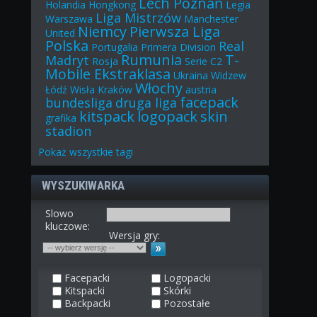
Lech Poznań
Holandia
Hongkong
Legia
Liga Mistrzów
Warszawa
Manchester
Niemcy
Pierwsza Liga
United
Polska
Real
Portugalia
Primera Division
Rumunia
T-
Madryt
Rosja
Serie C2
Mobile Ekstraklasa
Ukraina
Widzew
Włochy
Łódź
Wisła Kraków
austria
facepack
bundesliga
druga liga
kitspack
logopack
skin
grafika
stadion
Pokaż
wszystkie
tagi
WYSZUKIWARKA
Slowo
kluczowe:
Wersja gry:
Facepacki
Logopacki
Kitspacki
Skórki
Backpacki
Pozostałe