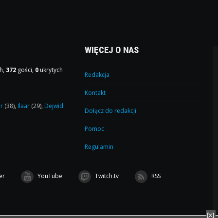
WIĘCEJ O NAS
h,
372
gości,
0
ukrytych
Redakcja
Kontakt
or
(38)
,
Ilaar
(29)
,
Dejwid
Dołącz do redakcji
Pomoc
Regulamin
er
YouTube
Twitch.tv
RSS
[x]