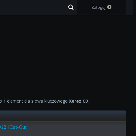
Zaloguj
no
1
element dla słowa kluczowego
Xerez CD
.
12 [Cut-Out]