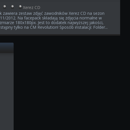
Xerez CD
ik zawiera zestaw zdjęć zawodników Xerez CD na sezon
11/2012. Na facepack składają się zdjęcia normalne w
zmiarze 180x180px. Jest to dodatek najwyższej jakości,
stępny tylko na CM Revolution! Sposób instalacji: Folder...