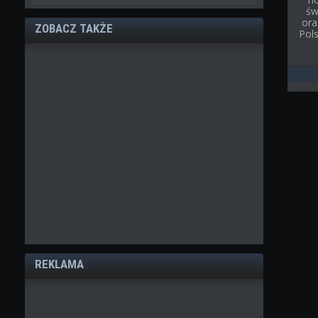
św
ora
ZOBACZ TAKŻE
Pol
REKLAMA