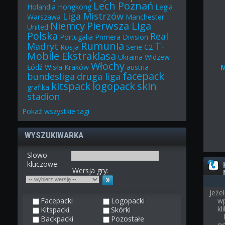
Lech Poznań
Holandia
Hongkong
Legia
Liga Mistrzów
Warszawa
Manchester
Niemcy
Pierwsza Liga
United
Polska
Real
Portugalia
Primera Division
Rumunia
T-
Madryt
Rosja
Serie C2
Mobile Ekstraklasa
Ukraina
Widzew
Włochy
Łódź
Wisła Kraków
austria
facepack
bundesliga
druga liga
kitspack
logopack
skin
grafika
stadion
Pokaż
wszystkie
tagi
WYSZUKIWARKA
Slowo
kluczowe:
Wersja gry:
Jeże
Facepacki
Logopacki
wp
kl
Kitspacki
Skórki
Backpacki
Pozostałe
n