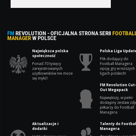
FM
REVOLUTION - OFICJALNA STRONA SERII
FOOTBAL
MANAGER
W POLSCE
Największa polska
Polska Liga Updat
społeczność
Plik dodający do
Ponad 70 tysięcy
Football Managera
zarejestrowanych
opcję gry w niższych
użytkowników nie może
ligach polskich!
się mylić!
FM Revolution Cut
Out Megapack
Największy, w pełni
dostępny zestaw zdj
piłkarzy do Football
Managera.
Aktualizacje i
Talenty do Footbal
dodatki
Managera