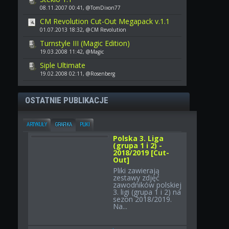
08.11.2007 00:41, @TomDixon77
CM Revolution Cut-Out Megapack v.1.1
01.07.2013 18:32, @CM Revolution
Turnstyle III (Magic Edition)
19.03.2008 11:42, @Magic
Siple Ultimate
19.02.2008 02:11, @Rosenberg
OSTATNIE PUBLIKACJE
ARTYKUŁY
GRAFIKA
PLIKI
Polska 3. Liga
(grupa 1 i 2) -
2018/2019 [Cut-
Out]
Pliki zawierają
zestawy zdjęć
zawodników polskiej
3. ligi (grupa 1 i 2) na
sezon 2018/2019.
Na...