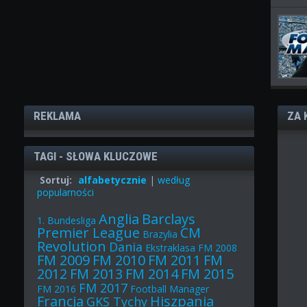
REKLAMA
ZA 
TAGI - SŁOWA KLUCZOWE
Sortuj:
alfabetycznie
|
według
popularności
Anglia
Barclays
1. Bundesliga
Premier League
CM
Brazylia
Revolution
Dania
Ekstraklasa
FM 2008
FM 2009
FM 2010
FM 2011
FM
2012
FM 2013
FM 2014
FM 2015
FM 2017
FM 2016
Football Manager
Francja
Hiszpania
GKS Tychy