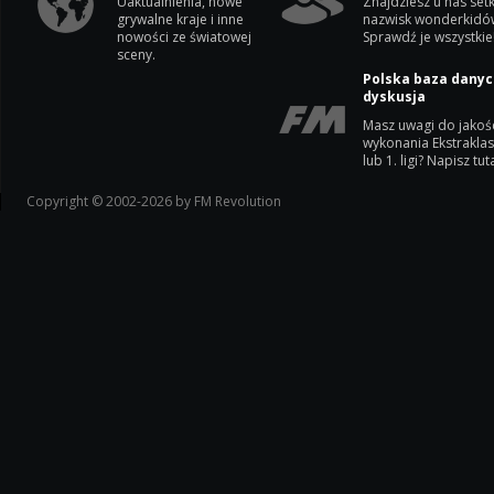
Uaktualnienia, nowe
Znajdziesz u nas setk
grywalne kraje i inne
nazwisk wonderkidó
nowości ze światowej
Sprawdź je wszystkie
sceny.
Polska baza danyc
dyskusja
Masz uwagi do jakoś
wykonania Ekstrakla
lub 1. ligi? Napisz tuta
Copyright © 2002-2026 by FM Revolution