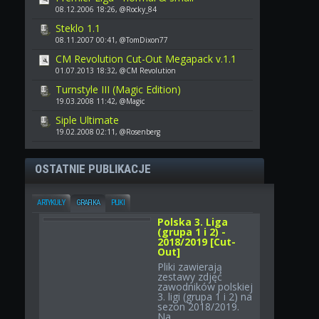
08.12.2006 18:26, @Rocky_84
Steklo 1.1
08.11.2007 00:41, @TomDixon77
CM Revolution Cut-Out Megapack v.1.1
01.07.2013 18:32, @CM Revolution
Turnstyle III (Magic Edition)
19.03.2008 11:42, @Magic
Siple Ultimate
19.02.2008 02:11, @Rosenberg
OSTATNIE PUBLIKACJE
ARTYKUŁY
GRAFIKA
PLIKI
Polska 3. Liga
(grupa 1 i 2) -
2018/2019 [Cut-
Out]
Pliki zawierają
zestawy zdjęć
zawodników polskiej
3. ligi (grupa 1 i 2) na
sezon 2018/2019.
Na...