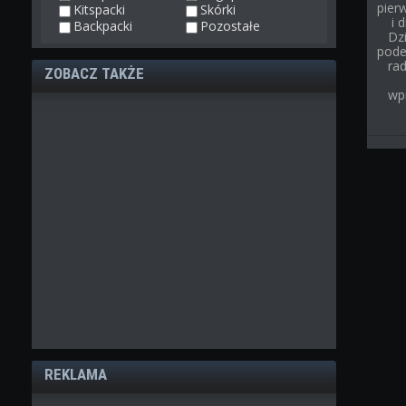
pier
Kitspacki
Skórki
i 
Backpacki
Pozostałe
Dz
pode
rad
ZOBACZ TAKŻE
wp
REKLAMA