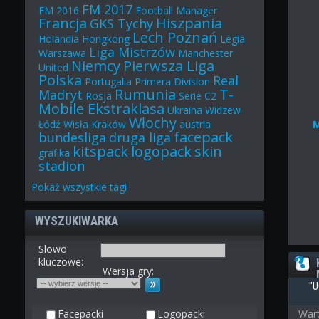
FM 2017
FM 2016
Football Manager
Francja
Hiszpania
GKS Tychy
Lech Poznań
Holandia
Hongkong
Legia
Liga Mistrzów
Warszawa
Manchester
Niemcy
Pierwsza Liga
United
Polska
Real
Portugalia
Primera Division
Rumunia
T-
Madryt
Rosja
Serie C2
Mobile Ekstraklasa
Ukraina
Widzew
Włochy
Łódź
Wisła Kraków
austria
facepack
bundesliga
druga liga
kitspack
logopack
skin
grafika
stadion
Pokaż
wszystkie
tagi
WYSZUKIWARKA
Slowo
kluczowe:
Wersja gry:
"U
Facepacki
Logopacki
Wart