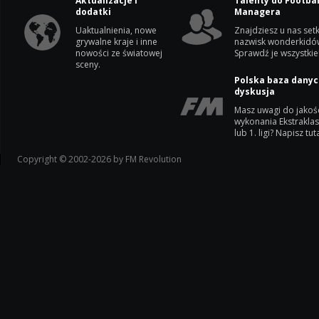
Aktualizacje i
Talenty do Footbal
dodatki
Managera
Uaktualnienia, nowe
Znajdziesz u nas setk
grywalne kraje i inne
nazwisk wonderkidó
nowości ze światowej
Sprawdź je wszystkie
sceny.
Polska baza danyc
dyskusja
Masz uwagi do jakoś
wykonania Ekstrakla
lub 1. ligi? Napisz tuta
Copyright © 2002-2026 by FM Revolution