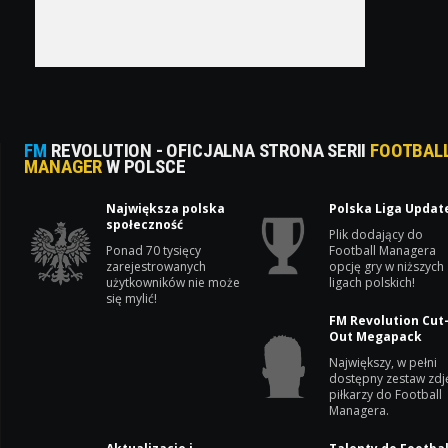
FM
REVOLUTION - OFICJALNA STRONA SERII
FOOTBAL
MANAGER
W POLSCE
Największa polska
Polska Liga Updat
społeczność
Plik dodający do
Ponad 70 tysięcy
Football Managera
zarejestrowanych
opcję gry w niższych
użytkowników nie może
ligach polskich!
się mylić!
FM Revolution Cut
Out Megapack
Największy, w pełni
dostępny zestaw zdj
piłkarzy do Football
Managera.