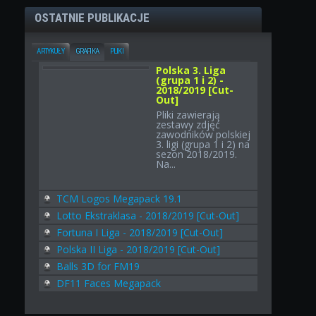
OSTATNIE PUBLIKACJE
ARTYKUŁY
GRAFIKA
PLIKI
Polska 3. Liga
(grupa 1 i 2) -
2018/2019 [Cut-
Out]
Pliki zawierają
zestawy zdjęć
zawodników polskiej
3. ligi (grupa 1 i 2) na
sezon 2018/2019.
Na...
TCM Logos Megapack 19.1
Lotto Ekstraklasa - 2018/2019 [Cut-Out]
Fortuna I Liga - 2018/2019 [Cut-Out]
Polska II Liga - 2018/2019 [Cut-Out]
Balls 3D for FM19
DF11 Faces Megapack