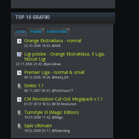
TOP 10 GRAFIKI
OCENA
POBRANE
KOMENTOWANE
Orange Ekstraklasa - normal
22.10.2006 16:03, @AXA
Ligi polskie - Orange Ekstraklasa, II Liga,
Niższe Ligi
23.11.2006 23:43, @jakubkwa
Premier Liga - normal & small
08.12.2006 18:26, @Rocky_84
Steklo 1.1
08.11.2007 00:41, @TomDixon77
CM Revolution Cut-Out Megapack v.1.1
01.07.2013 18:32, @CM Revolution
Turnstyle III (Magic Edition)
19.03.2008 11:42, @Magic
Siple Ultimate
19.02.2008 02:11, @Rosenberg