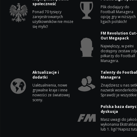
społeczność
Plik dodający do
Ponad 70 tysięcy
Football Managera
zarejestrowanych
opcję gry w niższych
użytkowników nie może
ligach polskich!
się mylić!
FM Revolution Cut
Out Megapack
Największy, w pełni
dostępny zestaw zdj
piłkarzy do Football
Managera.
Aktualizacje i
Talenty do Footbal
dodatki
Managera
Uaktualnienia, nowe
Znajdziesz u nas setk
grywalne kraje i inne
nazwisk wonderkidó
nowości ze światowej
Sprawdź je wszystkie
sceny.
Polska baza danyc
dyskusja
Masz uwagi do jakoś
wykonania Ekstrakla
lub 1. ligi? Napisz tuta