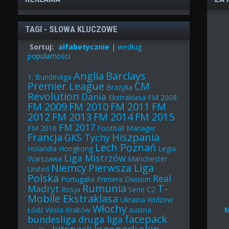
TAGI - SŁOWA KLUCZOWE
Sortuj:
alfabetycznie
|
według
popularności
Anglia
Barclays
1. Bundesliga
Premier League
CM
Brazylia
Revolution
Dania
Ekstraklasa
FM 2008
FM 2009
FM 2010
FM 2011
FM
2012
FM 2013
FM 2014
FM 2015
FM 2017
FM 2016
Football Manager
Francja
Hiszpania
GKS Tychy
Lech Poznań
Holandia
Hongkong
Legia
Liga Mistrzów
Warszawa
Manchester
Niemcy
Pierwsza Liga
United
Polska
Real
Portugalia
Primera Division
Rumunia
T-
Madryt
Rosja
Serie C2
Mobile Ekstraklasa
Ukraina
Widzew
Włochy
Łódź
Wisła Kraków
austria
facepack
bundesliga
druga liga