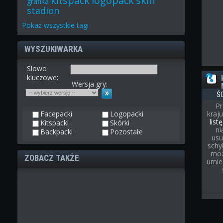
kitspack
logopack
skin
grafika
stadion
Pokaż
wszystkie
tagi
WYSZUKIWARKA
Slowo
kluczowe:
Wersja gry:
Ś
Pr
Facepacki
Logopacki
kraj
list
Kitspacki
Skórki
ni
Backpacki
Pozostałe
usu
schył
moż
ZOBACZ TAKŻE
umie