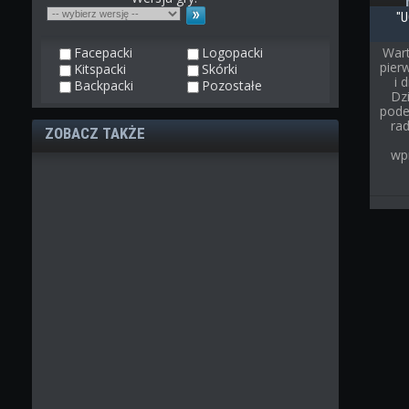
"U
Facepacki
Logopacki
Wart
pier
Kitspacki
Skórki
i 
Backpacki
Pozostałe
Dz
pode
rad
ZOBACZ TAKŻE
wp