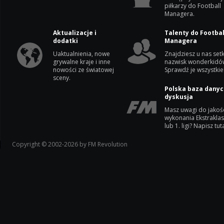
piłkarzy do Football
Managera.
Aktualizacje i
Talenty do Footbal
dodatki
Managera
Uaktualnienia, nowe
Znajdziesz u nas setk
grywalne kraje i inne
nazwisk wonderkidó
nowości ze światowej
Sprawdź je wszystkie
sceny.
Polska baza danyc
dyskusja
Masz uwagi do jakoś
wykonania Ekstrakla
lub 1. ligi? Napisz tuta
Copyright © 2002-2026 by FM Revolution