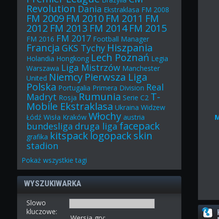
Revolution
Dania
Ekstraklasa
FM 2008
FM 2009
FM 2010
FM 2011
FM
2012
FM 2013
FM 2014
FM 2015
FM 2017
FM 2016
Football Manager
Francja
Hiszpania
GKS Tychy
Lech Poznań
Holandia
Hongkong
Legia
Liga Mistrzów
Warszawa
Manchester
Niemcy
Pierwsza Liga
United
Polska
Real
Portugalia
Primera Division
Rumunia
T-
Madryt
Rosja
Serie C2
Mobile Ekstraklasa
Ukraina
Widzew
Włochy
Łódź
Wisła Kraków
austria
facepack
bundesliga
druga liga
kitspack
logopack
skin
grafika
stadion
Pokaż
wszystkie
tagi
WYSZUKIWARKA
Slowo
kluczowe:
Wersja gry: