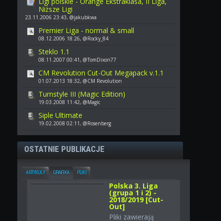
Ligi polskie - Orange Ekstraklasa, II Liga,
Niższe Ligi
23.11.2006 23:43, @jakubkwa
Premier Liga - normal & small
08.12.2006 18:26, @Rocky_84
Steklo 1.1
08.11.2007 00:41, @TomDixon77
CM Revolution Cut-Out Megapack v.1.1
01.07.2013 18:32, @CM Revolution
Turnstyle III (Magic Edition)
19.03.2008 11:42, @Magic
Siple Ultimate
19.02.2008 02:11, @Rosenberg
OSTATNIE PUBLIKACJE
ARTYKUŁY
GRAFIKA
PLIKI
Polska 3. Liga
(grupa 1 i 2) -
2018/2019 [Cut-
Out]
Pliki zawierają