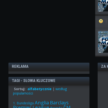
REKLAMA
ZA 
TAGI - SŁOWA KLUCZOWE
Sortuj:
alfabetycznie
|
według
popularności
Anglia
Barclays
1. Bundesliga
Premier League
CM
Brazylia