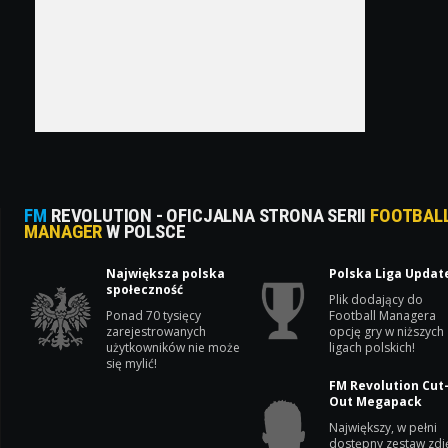
FM
REVOLUTION - OFICJALNA STRONA SERII
FOOTBAL
MANAGER
W POLSCE
Największa polska
Polska Liga Updat
społeczność
Plik dodający do
Ponad 70 tysięcy
Football Managera
zarejestrowanych
opcję gry w niższych
użytkowników nie może
ligach polskich!
się mylić!
FM Revolution Cut
Out Megapack
Największy, w pełni
dostępny zestaw zdj