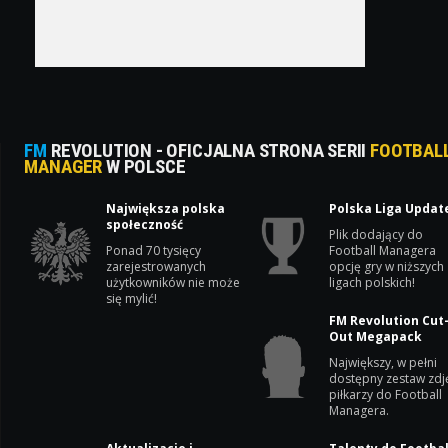
FM
REVOLUTION - OFICJALNA STRONA SERII
FOOTBAL
MANAGER
W POLSCE
Największa polska
Polska Liga Updat
społeczność
Plik dodający do
Ponad 70 tysięcy
Football Managera
zarejestrowanych
opcję gry w niższych
użytkowników nie może
ligach polskich!
się mylić!
FM Revolution Cut
Out Megapack
Największy, w pełni
dostępny zestaw zdj
piłkarzy do Football
Managera.