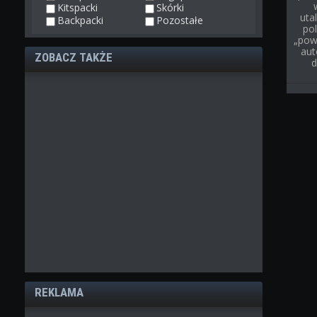
Kitspacki
Skórki
uta
Backpacki
Pozostałe
pol
„pow
aut
ZOBACZ TAKŻE
d
REKLAMA