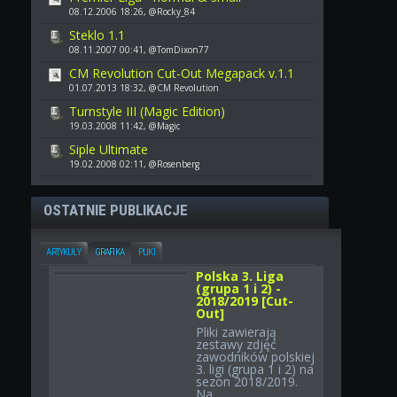
08.12.2006 18:26, @Rocky_84
Steklo 1.1
08.11.2007 00:41, @TomDixon77
CM Revolution Cut-Out Megapack v.1.1
01.07.2013 18:32, @CM Revolution
Turnstyle III (Magic Edition)
19.03.2008 11:42, @Magic
Siple Ultimate
19.02.2008 02:11, @Rosenberg
OSTATNIE PUBLIKACJE
ARTYKUŁY
GRAFIKA
PLIKI
Polska 3. Liga
(grupa 1 i 2) -
2018/2019 [Cut-
Out]
Pliki zawierają
zestawy zdjęć
zawodników polskiej
3. ligi (grupa 1 i 2) na
sezon 2018/2019.
Na...