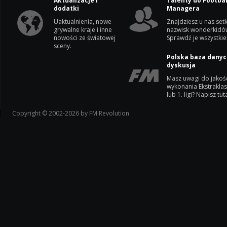
Aktualizacje i
Talenty do Footbal
dodatki
Managera
Uaktualnienia, nowe
Znajdziesz u nas setk
grywalne kraje i inne
nazwisk wonderkidó
nowości ze światowej
Sprawdź je wszystkie
sceny.
Polska baza danyc
dyskusja
Masz uwagi do jakoś
wykonania Ekstrakla
lub 1. ligi? Napisz tuta
Copyright © 2002-2026 by FM Revolution