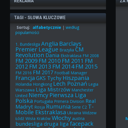
REKLAMA
ZA 
TAGI - SŁOWA KLUCZOWE
Sortuj:
alfabetycznie
|
według
popularności
Anglia
Barclays
1. Bundesliga
Premier League
CM
Brazylia
Revolution
Dania
Ekstraklasa
FM 2008
FM 2009
FM 2010
FM 2011
FM
2012
FM 2013
FM 2014
FM 2015
FM 2017
FM 2016
Football Manager
Francja
Hiszpania
GKS Tychy
Lech Poznań
Holandia
Hongkong
Legia
Liga Mistrzów
Warszawa
Manchester
Niemcy
Pierwsza Liga
United
Polska
Real
Portugalia
Primera Division
Rumunia
T-
Madryt
Rosja
Serie C2
Mobile Ekstraklasa
Ukraina
Widzew
Włochy
Łódź
Wisła Kraków
austria
facepack
bundesliga
druga liga