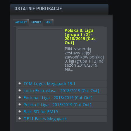
OSTATNIE PUBLIKACJE
ARTYKUŁY
GRAFIKA
PLIKI
Polska 3. Liga
(grupa 1 i 2) -
2018/2019 [Cut-
Out]
Pliki zawierają
zestawy zdjęć
zawodników polskiej
3. ligi (grupa 1 i 2) na
sezon 2018/2019.
Na...
TCM Logos Megapack 19.1
Lotto Ekstraklasa - 2018/2019 [Cut-Out]
Fortuna I Liga - 2018/2019 [Cut-Out]
Polska II Liga - 2018/2019 [Cut-Out]
Balls 3D for FM19
DF11 Faces Megapack