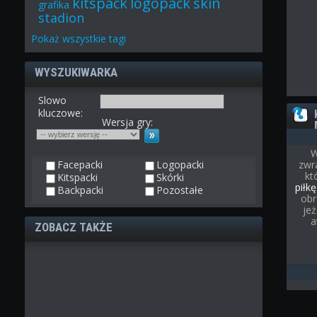
kitspack
logopack
skin
grafika
stadion
Pokaż
wszystkie
tagi
WYSZUKIWARKA
Slowo
kluczowe:
Wersja gry:
W
Facepacki
Logopacki
zwr
kt
Kitspacki
Skórki
piłkę
Backpacki
Pozostałe
obr
je
a
ZOBACZ TAKŻE