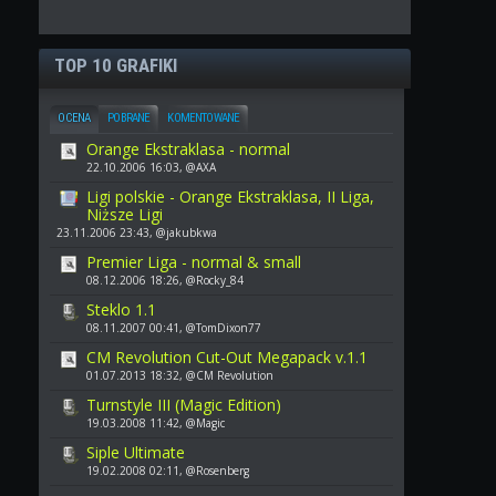
TOP 10 GRAFIKI
OCENA
POBRANE
KOMENTOWANE
Orange Ekstraklasa - normal
22.10.2006 16:03, @AXA
Ligi polskie - Orange Ekstraklasa, II Liga,
Niższe Ligi
23.11.2006 23:43, @jakubkwa
Premier Liga - normal & small
08.12.2006 18:26, @Rocky_84
Steklo 1.1
08.11.2007 00:41, @TomDixon77
CM Revolution Cut-Out Megapack v.1.1
01.07.2013 18:32, @CM Revolution
Turnstyle III (Magic Edition)
19.03.2008 11:42, @Magic
Siple Ultimate
19.02.2008 02:11, @Rosenberg