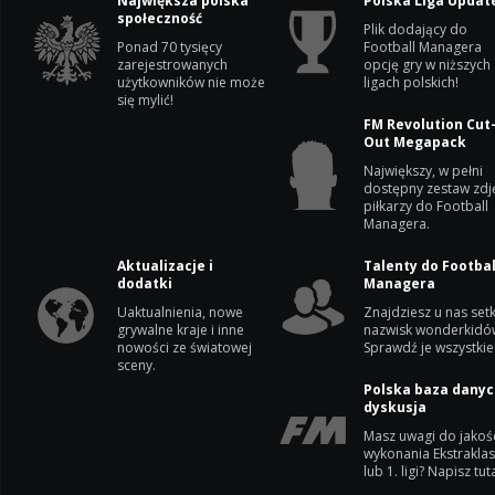
Największa polska
Polska Liga Updat
społeczność
Plik dodający do
Ponad 70 tysięcy
Football Managera
zarejestrowanych
opcję gry w niższych
użytkowników nie może
ligach polskich!
się mylić!
FM Revolution Cut
Out Megapack
Największy, w pełni
dostępny zestaw zdj
piłkarzy do Football
Managera.
Aktualizacje i
Talenty do Footbal
dodatki
Managera
Uaktualnienia, nowe
Znajdziesz u nas setk
grywalne kraje i inne
nazwisk wonderkidó
nowości ze światowej
Sprawdź je wszystkie
sceny.
Polska baza danyc
dyskusja
Masz uwagi do jakoś
wykonania Ekstrakla
lub 1. ligi? Napisz tuta