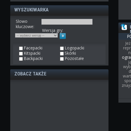
WYSZUKIWARKA
Slowo
kluczowe:
Wersja gry:
P
Jeż
Facepacki
Logopacki
rep
Kitspacki
Skórki
ogra
Backpacki
Pozostałe
j
wyb
d
ZOBACZ TAKŻE
wart
spo
znaj