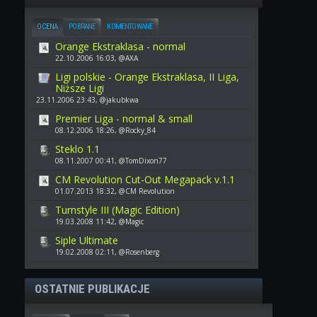
OCENA
POBRANE
KOMENTOWANE
Orange Ekstraklasa - normal
22.10.2006 16:03, @AXA
Ligi polskie - Orange Ekstraklasa, II Liga,
Niższe Ligi
23.11.2006 23:43, @jakubkwa
Premier Liga - normal & small
08.12.2006 18:26, @Rocky_84
Steklo 1.1
08.11.2007 00:41, @TomDixon77
CM Revolution Cut-Out Megapack v.1.1
01.07.2013 18:32, @CM Revolution
Turnstyle III (Magic Edition)
19.03.2008 11:42, @Magic
Siple Ultimate
19.02.2008 02:11, @Rosenberg
OSTATNIE PUBLIKACJE