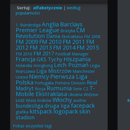
Sortuj:
alfabetycznie
|
według
popularności
Anglia
Barclays
1. Bundesliga
Premier League
CM
Brazylia
Revolution
Dania
Ekstraklasa
FM 2008
FM 2009
FM 2010
FM 2011
FM
2012
FM 2013
FM 2014
FM 2015
FM 2017
FM 2016
Football Manager
Francja
Hiszpania
GKS Tychy
Lech Poznań
Holandia
Hongkong
Legia
Liga Mistrzów
Warszawa
Manchester
Niemcy
Pierwsza Liga
United
Polska
Real
Portugalia
Primera Division
Rumunia
T-
Madryt
Rosja
Serie C2
Mobile Ekstraklasa
Ukraina
Widzew
Włochy
Łódź
Wisła Kraków
austria
facepack
bundesliga
druga liga
kitspack
logopack
skin
grafika
stadion
Pokaż
wszystkie
tagi