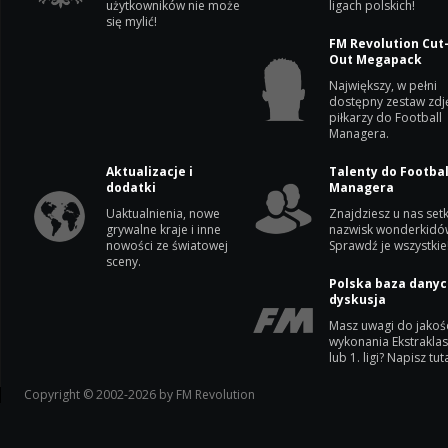
użytkowników nie może
ligach polskich!
się mylić!
FM Revolution Cut
Out Megapack
Największy, w pełni
dostępny zestaw zdj
piłkarzy do Football
Managera.
Aktualizacje i
Talenty do Footbal
dodatki
Managera
Uaktualnienia, nowe
Znajdziesz u nas setk
grywalne kraje i inne
nazwisk wonderkidó
nowości ze światowej
Sprawdź je wszystkie
sceny.
Polska baza danyc
dyskusja
Masz uwagi do jakoś
wykonania Ekstrakla
lub 1. ligi? Napisz tuta
Copyright © 2002-2026 by FM Revolution