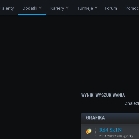
Talenty
Dodatki
Kariery
Turnieje
Forum
Pomoc
WYNIKI WYSZUKIWANIA
Znalez
GRAFIKA
Rd4 Sk1N
29.11.2009 23:00, @r1cky