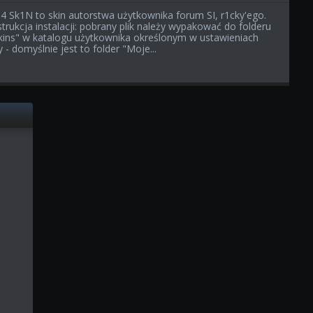
4 Sk1N to skin autorstwa użytkownika forum SI, r1cky'ego.
strukcja instalacji: pobrany plik należy wypakować do folderu
kins" w katalogu użytkownika określonym w ustawieniach
y - domyślnie jest to folder "Moje...