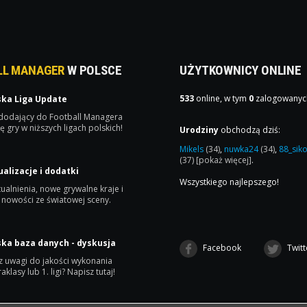
LL MANAGER
W POLSCE
UŻYTKOWNICY ONLINE
533
online, w tym
0
zalogowanyc
ska Liga Update
 dodający do Football Managera
ę gry w niższych ligach polskich!
Urodziny
obchodzą dziś:
Mikels
(34)
,
nuwka24
(34)
,
88_sik
(37)
[pokaż więcej]
.
ualizacje i dodatki
Wszystkiego najlepszego!
ualnienia, nowe grywalne kraje i
 nowości ze światowej sceny.
ska baza danych - dyskusja
Facebook
Twitt
 uwagi do jakości wykonania
raklasy lub 1. ligi? Napisz tutaj!