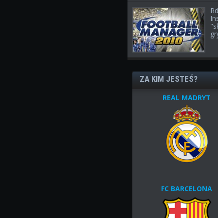
Rd
In
"s
gr
ZA KIM JESTEŚ?
REAL MADRYT
FC BARCELONA