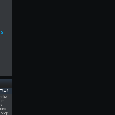
ED
STAWA
ienka
oim
as
ziby
porcje