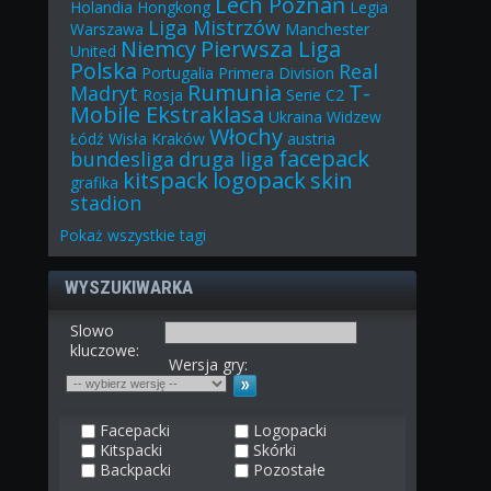
Lech Poznań
Holandia
Hongkong
Legia
Liga Mistrzów
Warszawa
Manchester
Niemcy
Pierwsza Liga
United
Polska
Real
Portugalia
Primera Division
Rumunia
T-
Madryt
Rosja
Serie C2
Mobile Ekstraklasa
Ukraina
Widzew
Włochy
Łódź
Wisła Kraków
austria
facepack
bundesliga
druga liga
kitspack
logopack
skin
grafika
stadion
Pokaż
wszystkie
tagi
WYSZUKIWARKA
Slowo
kluczowe:
Wersja gry:
Facepacki
Logopacki
Kitspacki
Skórki
Backpacki
Pozostałe