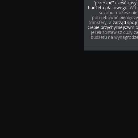
"przerzuć" część kasy
budżetu płacowego
. W t
sezonu możesz nie
potrzebować pieniędzy
transfery, a
zarząd spojr
Ciebie przychylniejszym 
jeżeli zostawisz duży z
budżetu na wynagrodze