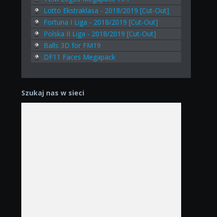
Lotto Ekstraklasa - 2018/2019 [Cut-Out]
Fortuna I Liga - 2018/2019 [Cut-Out]
Polska II Liga - 2018/2019 [Cut-Out]
Balls 3D for FM19
DF11 Faces Megapack
Szukaj nas w sieci