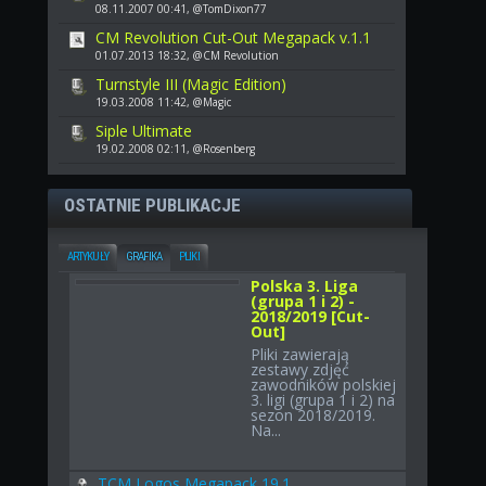
08.11.2007 00:41, @TomDixon77
CM Revolution Cut-Out Megapack v.1.1
01.07.2013 18:32, @CM Revolution
Turnstyle III (Magic Edition)
19.03.2008 11:42, @Magic
Siple Ultimate
19.02.2008 02:11, @Rosenberg
OSTATNIE PUBLIKACJE
ARTYKUŁY
GRAFIKA
PLIKI
Polska 3. Liga
(grupa 1 i 2) -
2018/2019 [Cut-
Out]
Pliki zawierają
zestawy zdjęć
zawodników polskiej
3. ligi (grupa 1 i 2) na
sezon 2018/2019.
Na...
TCM Logos Megapack 19.1