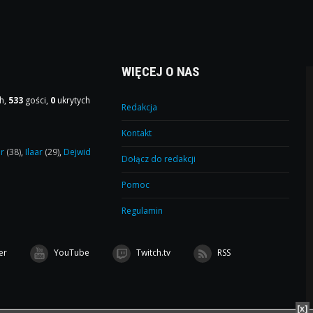
WIĘCEJ O NAS
h,
533
gości,
0
ukrytych
Redakcja
Kontakt
or
(38)
,
Ilaar
(29)
,
Dejwid
Dołącz do redakcji
Pomoc
Regulamin
er
YouTube
Twitch.tv
RSS
[x]