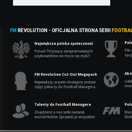
FM
REVOLUTION - OFICJALNA STRONA SERII
FOOTBA
Pol
Największa polska społeczność
Plik
Ponad 70 tysięcy zarejestrowanych
opcj
użytkowników nie może się mylić!
Akt
FM Revolution Cut-Out Megapack
Uakt
Największy, w pełni dostępny zestaw
inne
zdjęć piłkarzy do Football Managera.
Talenty do Football Managera
Pol
Znajdziesz u nas setki nazwisk
Masz
wonderkidów. Sprawdź je wszystkie!
Ekst