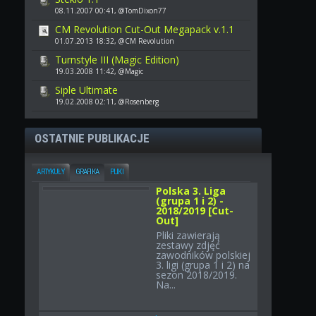
08.11.2007 00:41, @TomDixon77
CM Revolution Cut-Out Megapack v.1.1
01.07.2013 18:32, @CM Revolution
Turnstyle III (Magic Edition)
19.03.2008 11:42, @Magic
Siple Ultimate
19.02.2008 02:11, @Rosenberg
OSTATNIE PUBLIKACJE
ARTYKUŁY
GRAFIKA
PLIKI
Polska 3. Liga
(grupa 1 i 2) -
2018/2019 [Cut-
Out]
Pliki zawierają
zestawy zdjęć
zawodników polskiej
3. ligi (grupa 1 i 2) na
sezon 2018/2019.
Na...