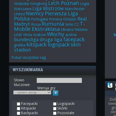
Lech Poznań
Holandia
Hongkong
Legia
Liga Mistrzów
Warszawa
Manchester
Niemcy
Pierwsza Liga
United
Polska
Real
Portugalia
Primera Division
Rumunia
T-
Madryt
Rosja
Serie C2
Mobile Ekstraklasa
Ukraina
Widzew
Włochy
Łódź
Wisła Kraków
austria
facepack
bundesliga
druga liga
kitspack
logopack
skin
grafika
stadion
Pokaż
wszystkie
tagi
WYSZUKIWARKA
Slowo
kluczowe:
Wersja gry:
Dob
Facepacki
Logopacki
tre
gł
Kitspacki
Skórki
ok
Backpacki
Pozostałe
P