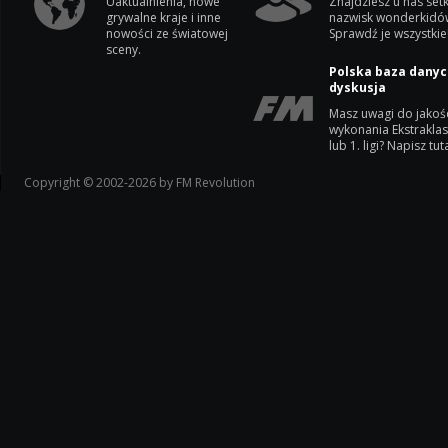
Uaktualnienia, nowe
Znajdziesz u nas setk
grywalne kraje i inne
nazwisk wonderkidó
nowości ze światowej
Sprawdź je wszystkie
sceny.
Polska baza danyc
dyskusja
Masz uwagi do jakoś
wykonania Ekstrakla
lub 1. ligi? Napisz tuta
Copyright © 2002-2026 by FM Revolution