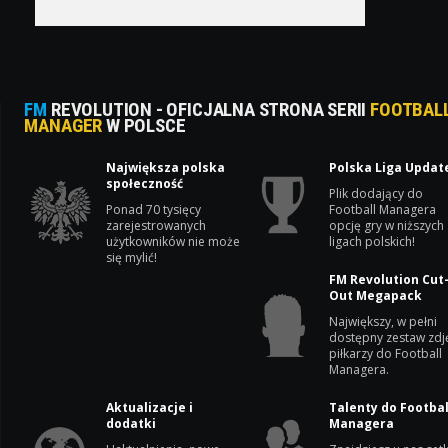
FM
REVOLUTION - OFICJALNA STRONA SERII
FOOTBAL
MANAGER
W POLSCE
Największa polska
Polska Liga Updat
społeczność
Plik dodający do
Ponad 70 tysięcy
Football Managera
zarejestrowanych
opcję gry w niższych
użytkowników nie może
ligach polskich!
się mylić!
FM Revolution Cut
Out Megapack
Największy, w pełni
dostępny zestaw zdj
piłkarzy do Football
Managera.
Aktualizacje i
Talenty do Footbal
dodatki
Managera