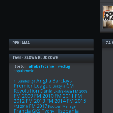
REKLAMA
ZA 
TAGI - SŁOWA KLUCZOWE
Sortuj:
alfabetycznie
|
według
popularności
Anglia
Barclays
1. Bundesliga
Premier League
CM
Brazylia
Revolution
Dania
Ekstraklasa
FM 2008
FM 2009
FM 2010
FM 2011
FM
2012
FM 2013
FM 2014
FM 2015
FM 2017
FM 2016
Football Manager
Francja
Hiszpania
GKS Tychy