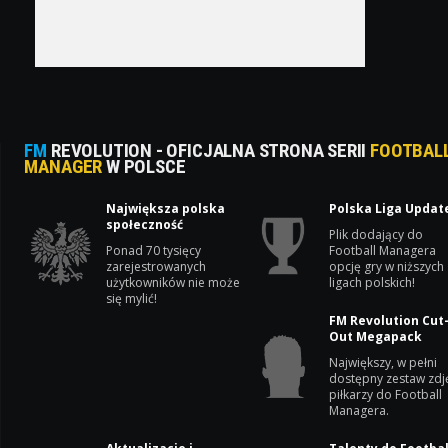
FM
REVOLUTION - OFICJALNA STRONA SERII
FOOTBAL
MANAGER
W POLSCE
Największa polska
Polska Liga Updat
społeczność
Plik dodający do
Ponad 70 tysięcy
Football Managera
zarejestrowanych
opcję gry w niższych
użytkowników nie może
ligach polskich!
się mylić!
FM Revolution Cut
Out Megapack
Największy, w pełni
dostępny zestaw zdj
piłkarzy do Football
Managera.