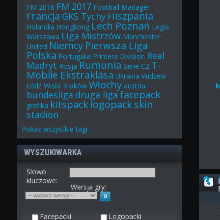
FM 2017
FM 2016
Football Manager
Francja
Hiszpania
GKS Tychy
Lech Poznań
Holandia
Hongkong
Legia
Liga Mistrzów
Warszawa
Manchester
Niemcy
Pierwsza Liga
United
Polska
Real
Portugalia
Primera Division
Rumunia
T-
Madryt
Rosja
Serie C2
Mobile Ekstraklasa
Ukraina
Widzew
Włochy
Łódź
Wisła Kraków
austria
facepack
bundesliga
druga liga
kitspack
logopack
skin
grafika
stadion
Pokaż
wszystkie
tagi
WYSZUKIWARKA
Slowo
kluczowe:
Wersja gry:
Facepacki
Logopacki