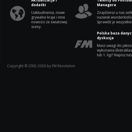
Aktualizacje i
Talenty do Footbal
dodatki
Managera
Uaktualnienia, nowe
Znajdziesz u nas setk
grywalne kraje i inne
nazwisk wonderkidó
nowości ze światowej
Sprawdź je wszystkie
sceny.
Polska baza danyc
dyskusja
Masz uwagi do jakoś
wykonania Ekstrakla
lub 1. ligi? Napisz tuta
Copyright © 2002-2026 by FM Revolution