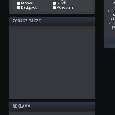
Kitspacki
Skórki
Backpacki
Pozostałe
odp
s
ut
ZOBACZ TAKŻE
zes
p
REKLAMA