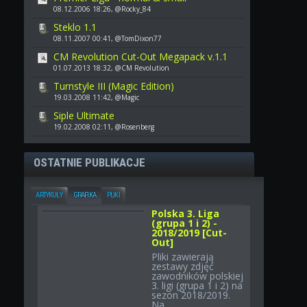
08.12.2006 18:26, @Rocky_84
Steklo 1.1
08.11.2007 00:41, @TomDixon77
CM Revolution Cut-Out Megapack v.1.1
01.07.2013 18:32, @CM Revolution
Turnstyle III (Magic Edition)
19.03.2008 11:42, @Magic
Siple Ultimate
19.02.2008 02:11, @Rosenberg
OSTATNIE PUBLIKACJE
ARTYKUŁY
GRAFIKA
PLIKI
Polska 3. Liga
(grupa 1 i 2) -
2018/2019 [Cut-
Out]
Pliki zawierają
zestawy zdjęć
zawodników polskiej
3. ligi (grupa 1 i 2) na
sezon 2018/2019.
Na...