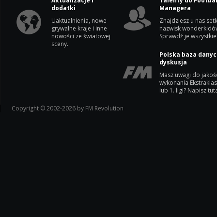
Aktualizacje i
Talenty do Footbal
dodatki
Managera
Uaktualnienia, nowe
Znajdziesz u nas setk
grywalne kraje i inne
nazwisk wonderkidó
nowości ze światowej
Sprawdź je wszystkie
sceny.
Polska baza danyc
dyskusja
Masz uwagi do jakoś
wykonania Ekstrakla
lub 1. ligi? Napisz tuta
Copyright © 2002-2026 by FM Revolution