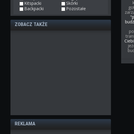
Kitspacki
Skórki
go
Backpacki
Pozostałe
zarz
"
bud
ZOBACZ TAKŻE
po
tran
Cieb
jeż
bu
REKLAMA