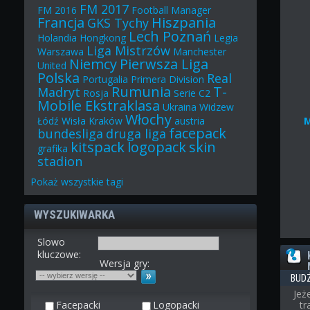
FM 2017
FM 2016
Football Manager
Francja
Hiszpania
GKS Tychy
Lech Poznań
Holandia
Hongkong
Legia
Liga Mistrzów
Warszawa
Manchester
Niemcy
Pierwsza Liga
United
Polska
Real
Portugalia
Primera Division
Rumunia
T-
Madryt
Rosja
Serie C2
Mobile Ekstraklasa
Ukraina
Widzew
Włochy
Łódź
Wisła Kraków
austria
facepack
bundesliga
druga liga
kitspack
logopack
skin
grafika
stadion
Pokaż
wszystkie
tagi
WYSZUKIWARKA
Slowo
kluczowe:
Wersja gry:
BUD
Jeż
Facepacki
Logopacki
t