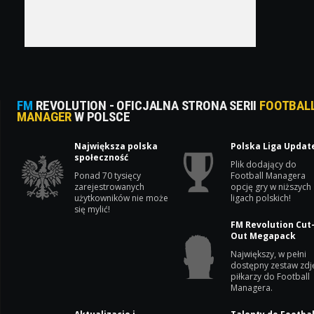
FM
REVOLUTION - OFICJALNA STRONA SERII
FOOTBAL
MANAGER
W POLSCE
Największa polska
Polska Liga Updat
społeczność
Plik dodający do
Ponad 70 tysięcy
Football Managera
zarejestrowanych
opcję gry w niższych
użytkowników nie może
ligach polskich!
się mylić!
FM Revolution Cut
Out Megapack
Największy, w pełni
dostępny zestaw zdj
piłkarzy do Football
Managera.