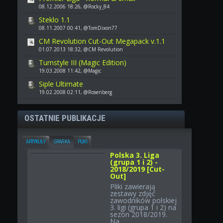
08.12.2006 18:26, @Rocky_84
Steklo 1.1
08.11.2007 00:41, @TomDixon77
CM Revolution Cut-Out Megapack v.1.1
01.07.2013 18:32, @CM Revolution
Turnstyle III (Magic Edition)
19.03.2008 11:42, @Magic
Siple Ultimate
19.02.2008 02:11, @Rosenberg
OSTATNIE PUBLIKACJE
ARTYKUŁY
GRAFIKA
PLIKI
Polska 3. Liga
(grupa 1 i 2) -
2018/2019 [Cut-
Out]
Pliki zawierają
zestawy zdjęć
zawodników polskiej
3. ligi (grupa 1 i 2) na
sezon 2018/2019.
Na...