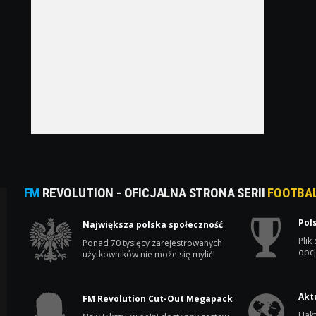
FM
REVOLUTION - OFICJALNA STRONA SERII
FOOTBA
Pol
Największa polska społeczność
Plik
Ponad 70 tysięcy zarejestrowanych
opcj
użytkowników nie może się mylić!
Akt
FM Revolution Cut-Out Megapack
Uakt