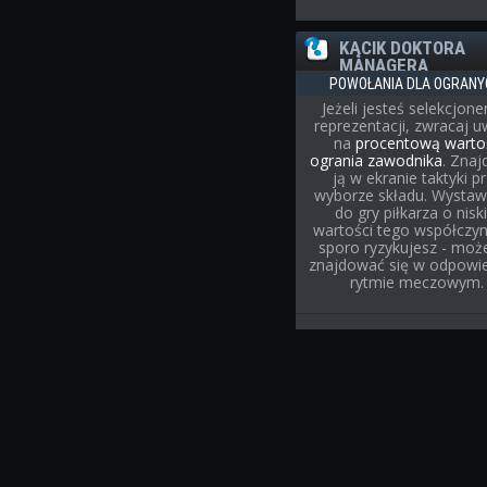
KĄCIK DOKTORA
MANAGERA
POWOŁANIA DLA OGRANY
Jeżeli jesteś selekcjon
reprezentacji, zwracaj 
na
procentową warto
ogrania zawodnika
. Znaj
ją w ekranie taktyki p
wyborze składu. Wystaw
do gry piłkarza o niski
wartości tego współczyn
sporo ryzykujesz - może
znajdować się w odpowi
rytmie meczowym.