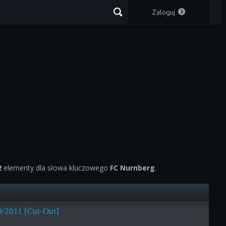
Zaloguj
2
elementy dla słowa kluczowego
FC Nurnberg
.
/2011 [Cut-Out]