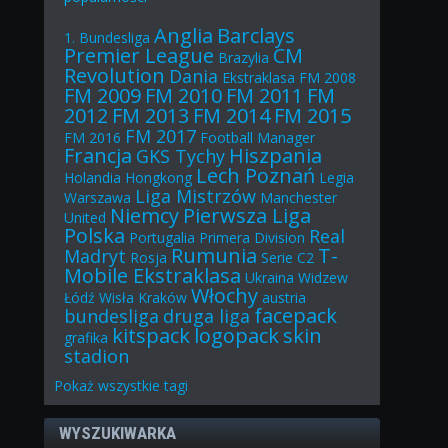
Anglia
Barclays
1. Bundesliga
Premier League
CM
Brazylia
Revolution
Dania
Ekstraklasa
FM 2008
FM 2009
FM 2010
FM 2011
FM
2012
FM 2013
FM 2014
FM 2015
FM 2017
FM 2016
Football Manager
Francja
Hiszpania
GKS Tychy
Lech Poznań
Holandia
Hongkong
Legia
Liga Mistrzów
Warszawa
Manchester
Niemcy
Pierwsza Liga
United
Polska
Real
Portugalia
Primera Division
Rumunia
T-
Madryt
Rosja
Serie C2
Mobile Ekstraklasa
Ukraina
Widzew
Włochy
Łódź
Wisła Kraków
austria
facepack
bundesliga
druga liga
kitspack
logopack
skin
grafika
stadion
Pokaż
wszystkie
tagi
WYSZUKIWARKA