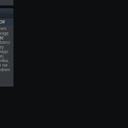
CH!
erem
uwagę
ść
dziesz
rzy
iając
ej
nika,
 nie
ednim