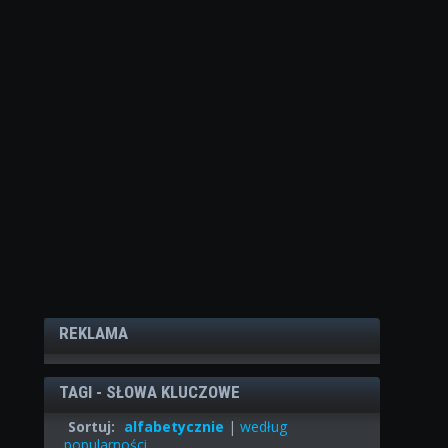
REKLAMA
TAGI - SŁOWA KLUCZOWE
Sortuj:
alfabetycznie
|
według
popularności