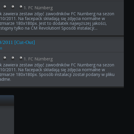
1. FC Nürnberg
ik zawiera zestaw zdjęć zawodników FC Nurnberg na sezon
10/2011. Na facepack składają się zdjęcia normalne w
zmiarze 180x180px. Jest to dodatek najwyższej jakości,
stępny tylko na CM Revolution! Sposób instalacji:...
/2011 [Cut-Out]
81
1. FC Nürnberg
ik zawiera zestaw zdjęć zawodników FC Nurnberg na sezon
10/2011. Na facepack składają się zdjęcia normalne w
zmiarze 180x180px. Sposób instalacji został podany w pliku
adme.