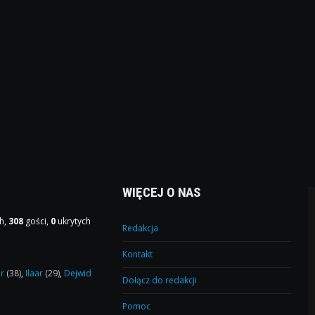
WIĘCEJ O NAS
h,
308
gości,
0
ukrytych
Redakcja
Kontakt
or
(38)
,
Ilaar
(29)
,
Dejwid
Dołącz do redakcji
Pomoc