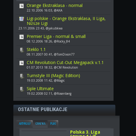
Orange Ekstraklasa - normal
22.10.2006 16:03, @AXA
Ligi polskie - Orange Ekstraklasa, II Liga,
Niższe Ligi
23.11.2006 23:43, @jakubkwa
Premier Liga - normal & small
08.12.2006 18:26, @Rocky_84
Steklo 1.1
08.11.2007 00:41, @TomDixon77
CM Revolution Cut-Out Megapack v.1.1
01.07.2013 18:32, @CM Revolution
Turnstyle III (Magic Edition)
19.03.2008 11:42, @Magic
Siple Ultimate
19.02.2008 02:11, @Rosenberg
OSTATNIE PUBLIKACJE
ARTYKUŁY
GRAFIKA
PLIKI
Polska 3. Liga