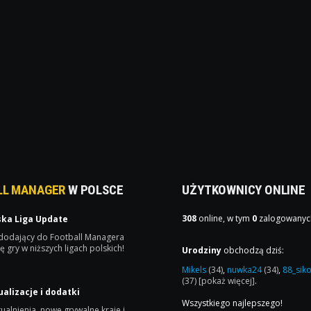
LL MANAGER
W POLSCE
UŻYTKOWNICY ONLINE
308
online, w tym
0
zalogowanyc
ska Liga Update
 dodający do Football Managera
ę gry w niższych ligach polskich!
Urodziny
obchodzą dziś:
Mikels
(34)
,
nuwka24
(34)
,
88_sik
(37)
[pokaż więcej]
.
ualizacje i dodatki
Wszystkiego najlepszego!
ualnienia, nowe grywalne kraje i