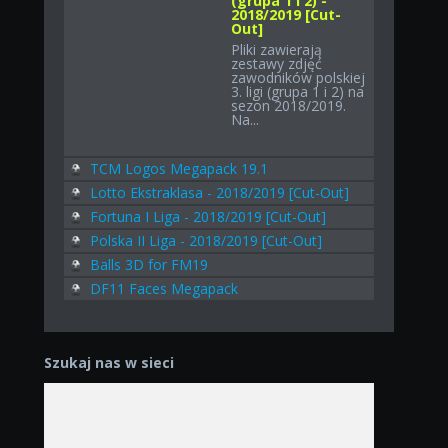
(grupa 1 i 2) -
2018/2019 [Cut-
Out]
Pliki zawierają
zestawy zdjęć
zawodników polskiej
3. ligi (grupa 1 i 2) na
sezon 2018/2019.
Na...
TCM Logos Megapack 19.1
Lotto Ekstraklasa - 2018/2019 [Cut-Out]
Fortuna I Liga - 2018/2019 [Cut-Out]
Polska II Liga - 2018/2019 [Cut-Out]
Balls 3D for FM19
DF11 Faces Megapack
Szukaj nas w sieci