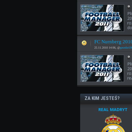
Pl
20
ro
do
FC Nurnberg 2010
25.11.2010 14:06, @
geordie19
Pl
20
ro
re
ZA KIM JESTEŚ?
REAL MADRYT