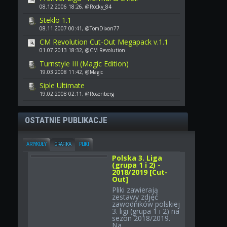
08.12.2006 18:26, @Rocky_84
Steklo 1.1
08.11.2007 00:41, @TomDixon77
CM Revolution Cut-Out Megapack v.1.1
01.07.2013 18:32, @CM Revolution
Turnstyle III (Magic Edition)
19.03.2008 11:42, @Magic
Siple Ultimate
19.02.2008 02:11, @Rosenberg
OSTATNIE PUBLIKACJE
ARTYKUŁY
GRAFIKA
PLIKI
Polska 3. Liga
(grupa 1 i 2) -
2018/2019 [Cut-
Out]
Pliki zawierają
zestawy zdjęć
zawodników polskiej
3. ligi (grupa 1 i 2) na
sezon 2018/2019.
Na...