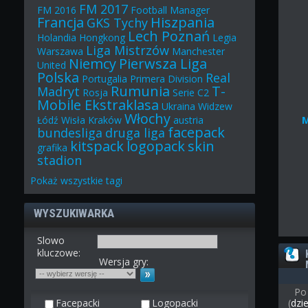
FM 2017
FM 2016
Football Manager
Francja
Hiszpania
GKS Tychy
Lech Poznań
Holandia
Hongkong
Legia
Liga Mistrzów
Warszawa
Manchester
Niemcy
Pierwsza Liga
United
Polska
Real
Portugalia
Primera Division
Rumunia
T-
Madryt
Rosja
Serie C2
Mobile Ekstraklasa
Ukraina
Widzew
Włochy
Łódź
Wisła Kraków
austria
facepack
bundesliga
druga liga
kitspack
logopack
skin
grafika
stadion
Pokaż
wszystkie
tagi
WYSZUKIWARKA
Slowo
kluczowe:
Wersja gry:
Po
Facepacki
Logopacki
(
dzi