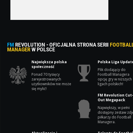
FM
REVOLUTION - OFICJALNA STRONA SERII
FOOTBAL
MANAGER
W POLSCE
Największa polska
Polska Liga Updat
społeczność
Plik dodający do
Ponad 70 tysięcy
Football Managera
zarejestrowanych
opcję gry w niższych
użytkowników nie może
ligach polskich!
się mylić!
FM Revolution Cut
Out Megapack
Największy, w pełni
dostępny zestaw zdj
piłkarzy do Football
Managera.