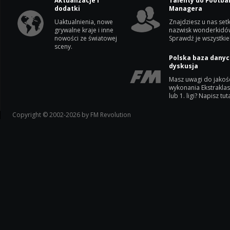
Aktualizacje i
Talenty do Footbal
dodatki
Managera
Uaktualnienia, nowe
Znajdziesz u nas setk
grywalne kraje i inne
nazwisk wonderkidó
nowości ze światowej
Sprawdź je wszystkie
sceny.
Polska baza danyc
dyskusja
Masz uwagi do jakoś
wykonania Ekstrakla
lub 1. ligi? Napisz tuta
Copyright © 2002-2026 by FM Revolution