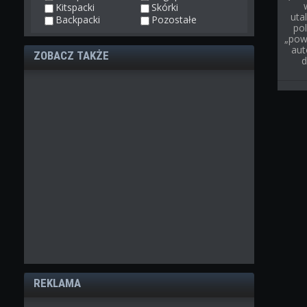
Kitspacki
Skórki
uta
Backpacki
Pozostałe
pol
„pow
aut
ZOBACZ TAKŻE
d
REKLAMA