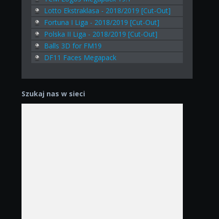
Lotto Ekstraklasa - 2018/2019 [Cut-Out]
Fortuna I Liga - 2018/2019 [Cut-Out]
Polska II Liga - 2018/2019 [Cut-Out]
Balls 3D for FM19
DF11 Faces Megapack
Szukaj nas w sieci