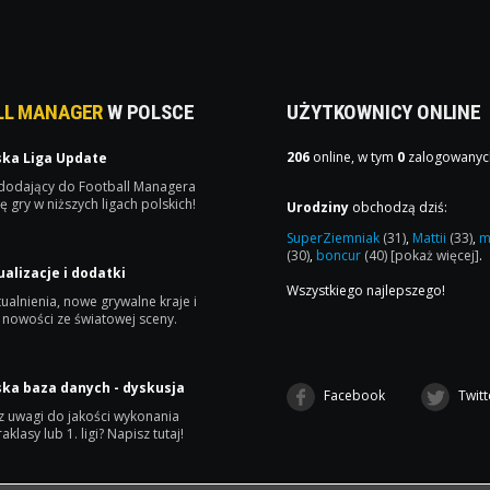
LL MANAGER
W POLSCE
UŻYTKOWNICY ONLINE
206
online, w tym
0
zalogowanyc
ska Liga Update
 dodający do Football Managera
ę gry w niższych ligach polskich!
Urodziny
obchodzą dziś:
SuperZiemniak
(31)
,
Mattii
(33)
,
m
(30)
,
boncur
(40)
[pokaż więcej]
.
ualizacje i dodatki
Wszystkiego najlepszego!
ualnienia, nowe grywalne kraje i
 nowości ze światowej sceny.
ska baza danych - dyskusja
Facebook
Twitt
 uwagi do jakości wykonania
raklasy lub 1. ligi? Napisz tutaj!