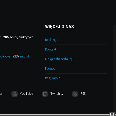
WIĘCEJ O NAS
h,
206
gości,
0
ukrytych
Redakcja
Kontakt
oldovan
(33)
,
nyord
Dołącz do redakcji
Pomoc
Regulamin
er
YouTube
Twitch.tv
RSS
[x]