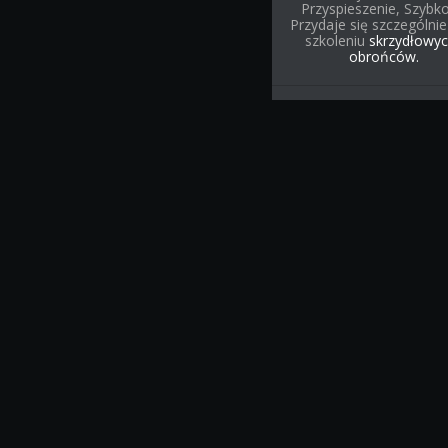
Przyspieszenie, Szybko
Przydaje się szczególnie
szkoleniu
skrzydłowyc
obrońców.