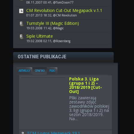
08.11.2007 00:41, @TomDixon77
CM Revolution Cut-Out Megapack v.1.1
01.07.2013 18:32, @CM Revolution
Turnstyle III (Magic Edition)
19.03.2008 11:42, @Magic
Siple Ultimate
19.02.2008 02:11, @Rosenberg
OSTATNIE PUBLIKACJE
ARTYKUŁY
GRAFIKA
PLIKI
Polska 3. Liga
(grupa 1 i 2) -
2018/2019 [Cut-
Out]
Pliki zawierają
zestawy zdjęć
zawodników polskiej
3. ligi (grupa 1 i 2) na
sezon 2018/2019.
Na...
TCM Logos Megapack 19.1