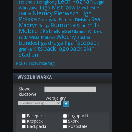
Lech Poznań
Holandia
Hongkong
Legia
Liga Mistrzów
Warszawa
Manchester
Niemcy
Pierwsza Liga
United
Polska
Real
Portugalia
Primera Division
Rumunia
T-
Madryt
Rosja
Serie C2
Mobile Ekstraklasa
Ukraina
Widzew
Włochy
Łódź
Wisła Kraków
austria
facepack
bundesliga
druga liga
kitspack
logopack
skin
grafika
stadion
Pokaż
wszystkie
tagi
WYSZUKIWARKA
Slowo
kluczowe:
Wersja gry:
Facepacki
Logopacki
Kitspacki
Skórki
Backpacki
Pozostałe