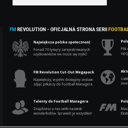
FM
REVOLUTION - OFICJALNA STRONA SERII
FOOTBA
Pol
Największa polska społeczność
Plik
Ponad 70 tysięcy zarejestrowanych
opcj
użytkowników nie może się mylić!
Akt
FM Revolution Cut-Out Megapack
Uakt
Największy, w pełni dostępny zestaw
inne
zdjęć piłkarzy do Football Managera.
Talenty do Football Managera
Pol
Znajdziesz u nas setki nazwisk
Masz
wonderkidów. Sprawdź je wszystkie!
Ekst