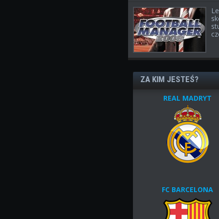
Le
sk
st
cz
ZA KIM JESTEŚ?
REAL MADRYT
FC BARCELONA