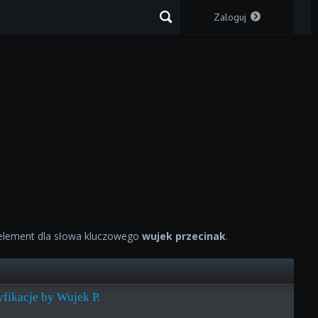
Zaloguj
lement dla słowa kluczowego
wujek przecinak
.
fikacje by Wujek P.