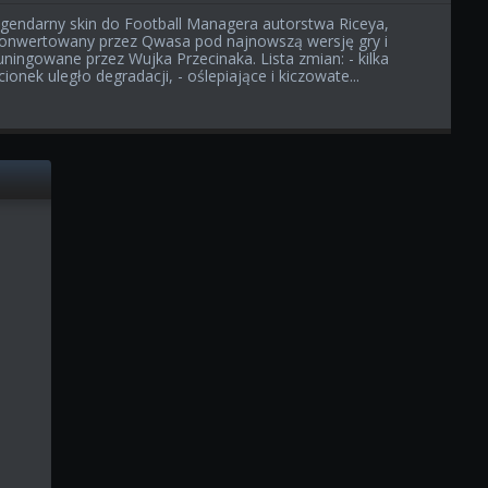
gendarny skin do Football Managera autorstwa Riceya,
onwertowany przez Qwasa pod najnowszą wersję gry i
uningowane przez Wujka Przecinaka. Lista zmian: - kilka
cionek uległo degradacji, - oślepiające i kiczowate...