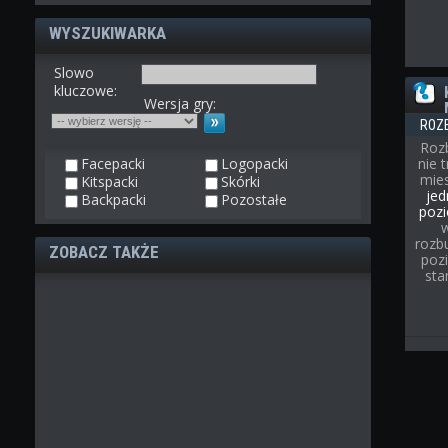
WYSZUKIWARKA
Slowo
kluczowe:
Wersja gry:
ROZ
Roz
Facepacki
Logopacki
nie 
mies
Kitspacki
Skórki
jed
Backpacki
Pozostałe
pozi
rozb
ZOBACZ TAKŻE
poz
sta