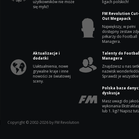
użytkowników nie może
ligach polskich!
się mylić!
FM Revolution Cut
Out Megapack
Największy, w pełni
dostępny zestaw zdj
piłkarzy do Football
Managera.
Aktualizacje i
Talenty do Footbal
dodatki
Managera
Uaktualnienia, nowe
Znajdziesz u nas setk
grywalne kraje i inne
nazwisk wonderkidó
nowości ze światowej
Sprawdź je wszystkie
sceny.
Polska baza danyc
dyskusja
Masz uwagi do jakoś
wykonania Ekstrakla
lub 1. ligi? Napisz tuta
Copyright © 2002-2026 by FM Revolution