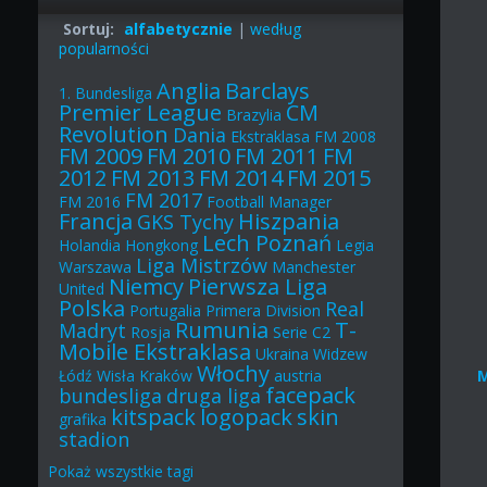
Sortuj:
alfabetycznie
|
według
popularności
Anglia
Barclays
1. Bundesliga
Premier League
CM
Brazylia
Revolution
Dania
Ekstraklasa
FM 2008
FM 2009
FM 2010
FM 2011
FM
2012
FM 2013
FM 2014
FM 2015
FM 2017
FM 2016
Football Manager
Francja
Hiszpania
GKS Tychy
Lech Poznań
Holandia
Hongkong
Legia
Liga Mistrzów
Warszawa
Manchester
Niemcy
Pierwsza Liga
United
Polska
Real
Portugalia
Primera Division
Rumunia
T-
Madryt
Rosja
Serie C2
Mobile Ekstraklasa
Ukraina
Widzew
Włochy
Łódź
Wisła Kraków
austria
facepack
bundesliga
druga liga
kitspack
logopack
skin
grafika
stadion
Pokaż
wszystkie
tagi