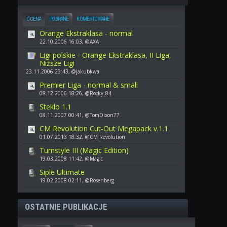
OCENA
POBRANE
KOMENTOWANE
Orange Ekstraklasa - normal
22.10.2006 16:03, @AXA
Ligi polskie - Orange Ekstraklasa, II Liga,
Niższe Ligi
23.11.2006 23:43, @jakubkwa
Premier Liga - normal & small
08.12.2006 18:26, @Rocky_84
Steklo 1.1
08.11.2007 00:41, @TomDixon77
CM Revolution Cut-Out Megapack v.1.1
01.07.2013 18:32, @CM Revolution
Turnstyle III (Magic Edition)
19.03.2008 11:42, @Magic
Siple Ultimate
19.02.2008 02:11, @Rosenberg
OSTATNIE PUBLIKACJE