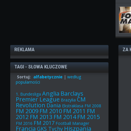
REKLAMA
ZA 
TAGI - SŁOWA KLUCZOWE
Sortuj:
alfabetycznie
|
według
popularności
Anglia
Barclays
1. Bundesliga
Premier League
CM
Brazylia
Revolution
Dania
Ekstraklasa
FM 2008
FM 2009
FM 2010
FM 2011
FM
2012
FM 2013
FM 2014
FM 2015
FM 2017
FM 2016
Football Manager
Francja
Hiszpania
GKS Tychy