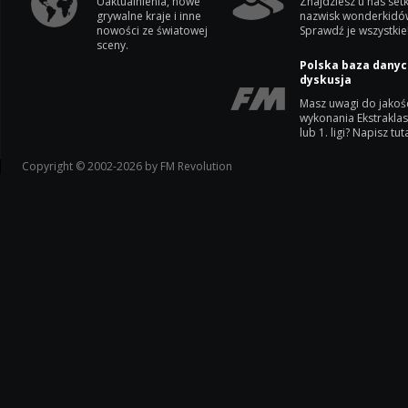
Uaktualnienia, nowe
Znajdziesz u nas setk
grywalne kraje i inne
nazwisk wonderkidó
nowości ze światowej
Sprawdź je wszystkie
sceny.
Polska baza danyc
dyskusja
Masz uwagi do jakoś
wykonania Ekstrakla
lub 1. ligi? Napisz tuta
Copyright © 2002-2026 by FM Revolution