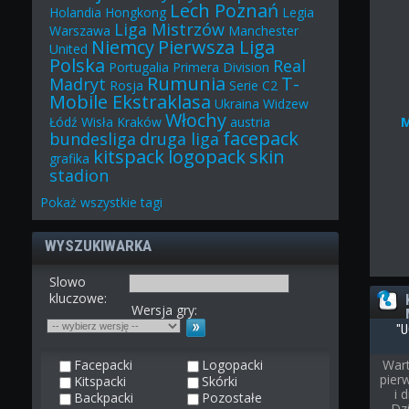
Lech Poznań
Holandia
Hongkong
Legia
Liga Mistrzów
Warszawa
Manchester
Niemcy
Pierwsza Liga
United
Polska
Real
Portugalia
Primera Division
Rumunia
T-
Madryt
Rosja
Serie C2
Mobile Ekstraklasa
Ukraina
Widzew
Włochy
Łódź
Wisła Kraków
austria
facepack
bundesliga
druga liga
kitspack
logopack
skin
grafika
stadion
Pokaż
wszystkie
tagi
WYSZUKIWARKA
Slowo
kluczowe:
Wersja gry:
"U
Facepacki
Logopacki
Wart
pier
Kitspacki
Skórki
i 
Backpacki
Pozostałe
Dz