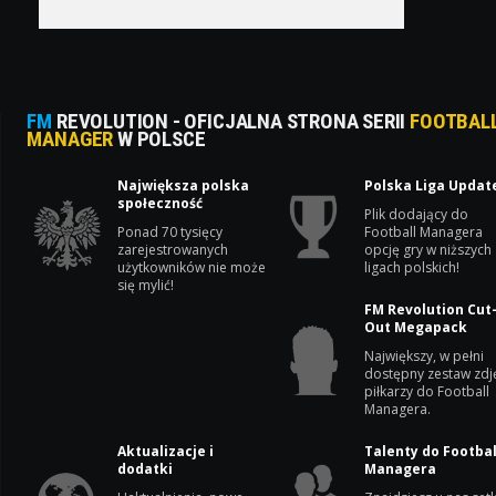
FM
REVOLUTION - OFICJALNA STRONA SERII
FOOTBAL
MANAGER
W POLSCE
Największa polska
Polska Liga Updat
społeczność
Plik dodający do
Ponad 70 tysięcy
Football Managera
zarejestrowanych
opcję gry w niższych
użytkowników nie może
ligach polskich!
się mylić!
FM Revolution Cut
Out Megapack
Największy, w pełni
dostępny zestaw zdj
piłkarzy do Football
Managera.
Aktualizacje i
Talenty do Footbal
dodatki
Managera