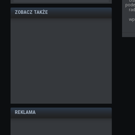
pode
rad
ZOBACZ TAKŻE
wp
REKLAMA