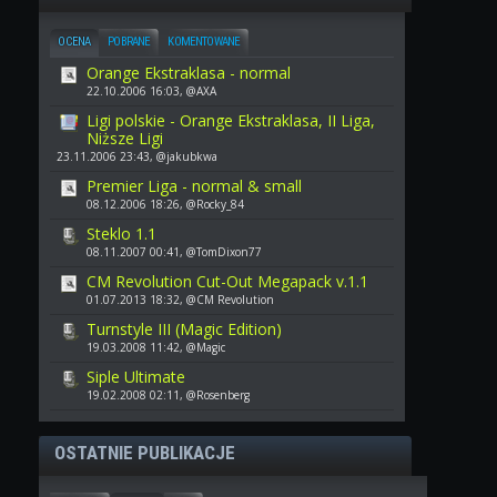
OCENA
POBRANE
KOMENTOWANE
Orange Ekstraklasa - normal
22.10.2006 16:03, @AXA
Ligi polskie - Orange Ekstraklasa, II Liga,
Niższe Ligi
23.11.2006 23:43, @jakubkwa
Premier Liga - normal & small
08.12.2006 18:26, @Rocky_84
Steklo 1.1
08.11.2007 00:41, @TomDixon77
CM Revolution Cut-Out Megapack v.1.1
01.07.2013 18:32, @CM Revolution
Turnstyle III (Magic Edition)
19.03.2008 11:42, @Magic
Siple Ultimate
19.02.2008 02:11, @Rosenberg
OSTATNIE PUBLIKACJE