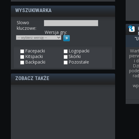
WYSZUKIWARKA
Slowo
kluczowe:
Wersja gry:
"U
Facepacki
Logopacki
Wart
pier
Kitspacki
Skórki
i 
Backpacki
Pozostałe
Dz
pode
rad
ZOBACZ TAKŻE
wp