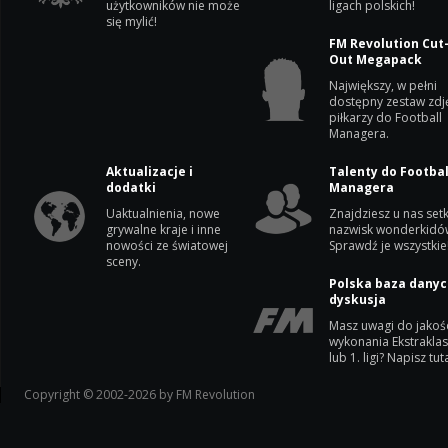
użytkowników nie może
ligach polskich!
się mylić!
FM Revolution Cut
Out Megapack
Największy, w pełni
dostępny zestaw zdj
piłkarzy do Football
Managera.
Aktualizacje i
Talenty do Footbal
dodatki
Managera
Uaktualnienia, nowe
Znajdziesz u nas setk
grywalne kraje i inne
nazwisk wonderkidó
nowości ze światowej
Sprawdź je wszystkie
sceny.
Polska baza danyc
dyskusja
Masz uwagi do jakoś
wykonania Ekstrakla
lub 1. ligi? Napisz tuta
Copyright © 2002-2026 by FM Revolution