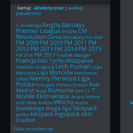
Sortuj:
alfabetycznie
|
według
popularności
Anglia
Barclays
1. Bundesliga
Premier League
CM
Brazylia
Revolution
Dania
Ekstraklasa
FM 2008
FM 2009
FM 2010
FM 2011
FM
2012
FM 2013
FM 2014
FM 2015
FM 2017
FM 2016
Football Manager
Francja
Hiszpania
GKS Tychy
Lech Poznań
Holandia
Hongkong
Legia
Liga Mistrzów
Warszawa
Manchester
Niemcy
Pierwsza Liga
United
Polska
Real
Portugalia
Primera Division
Rumunia
T-
Madryt
Rosja
Serie C2
Mobile Ekstraklasa
Ukraina
Widzew
Włochy
Łódź
Wisła Kraków
austria
facepack
bundesliga
druga liga
kitspack
logopack
skin
grafika
stadion
Pokaż
wszystkie
tagi