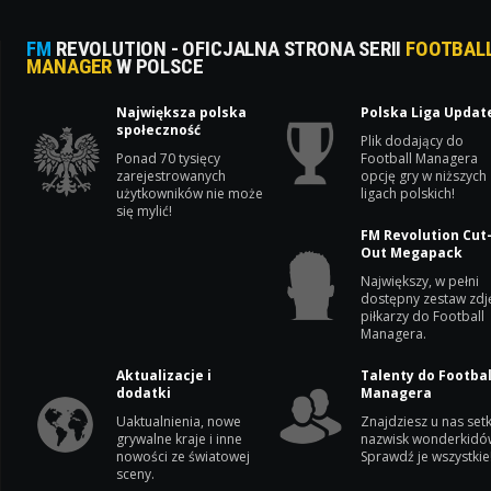
FM
REVOLUTION - OFICJALNA STRONA SERII
FOOTBAL
MANAGER
W POLSCE
Największa polska
Polska Liga Updat
społeczność
Plik dodający do
Ponad 70 tysięcy
Football Managera
zarejestrowanych
opcję gry w niższych
użytkowników nie może
ligach polskich!
się mylić!
FM Revolution Cut
Out Megapack
Największy, w pełni
dostępny zestaw zdj
piłkarzy do Football
Managera.
Aktualizacje i
Talenty do Footbal
dodatki
Managera
Uaktualnienia, nowe
Znajdziesz u nas setk
grywalne kraje i inne
nazwisk wonderkidó
nowości ze światowej
Sprawdź je wszystkie
sceny.