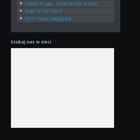
Polska II Liga - 2018/2019 [Cut-Out]
Balls 3D for FM19
DF11 Faces Megapack
Szukaj nas w sieci