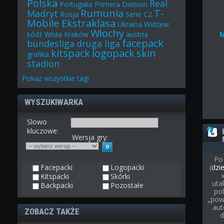
Polska
Real
Portugalia
Primera Division
Rumunia
T-
Madryt
Rosja
Serie C2
Mobile Ekstraklasa
Ukraina
Widzew
Włochy
Łódź
Wisła Kraków
austria
facepack
bundesliga
druga liga
kitspack
logopack
skin
grafika
stadion
Pokaż
wszystkie
tagi
WYSZUKIWARKA
Slowo
kluczowe:
Wersja gry:
Po
Facepacki
Logopacki
(
dzi
Kitspacki
Skórki
uta
Backpacki
Pozostałe
pol
„pow
aut
ZOBACZ TAKŻE
d