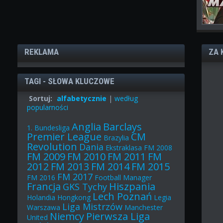
REKLAMA
ZA 
TAGI - SŁOWA KLUCZOWE
Sortuj:
alfabetycznie
|
według
popularności
Anglia
Barclays
1. Bundesliga
Premier League
CM
Brazylia
Revolution
Dania
Ekstraklasa
FM 2008
FM 2009
FM 2010
FM 2011
FM
2012
FM 2013
FM 2014
FM 2015
FM 2017
FM 2016
Football Manager
Francja
Hiszpania
GKS Tychy
Lech Poznań
Holandia
Hongkong
Legia
Liga Mistrzów
Warszawa
Manchester
Niemcy
Pierwsza Liga
United