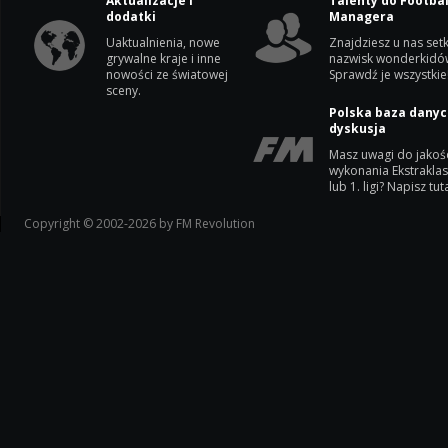
Aktualizacje i
Talenty do Footbal
dodatki
Managera
Uaktualnienia, nowe
Znajdziesz u nas setk
grywalne kraje i inne
nazwisk wonderkidó
nowości ze światowej
Sprawdź je wszystkie
sceny.
Polska baza danyc
dyskusja
Masz uwagi do jakoś
wykonania Ekstrakla
lub 1. ligi? Napisz tuta
Copyright © 2002-2026 by FM Revolution