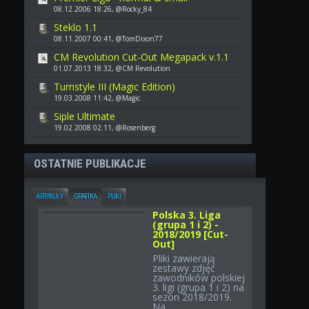
08.12.2006 18:26, @Rocky_84
Steklo 1.1
08.11.2007 00:41, @TomDixon77
CM Revolution Cut-Out Megapack v.1.1
01.07.2013 18:32, @CM Revolution
Turnstyle III (Magic Edition)
19.03.2008 11:42, @Magic
Siple Ultimate
19.02.2008 02:11, @Rosenberg
OSTATNIE PUBLIKACJE
ARTYKUŁY
GRAFIKA
PLIKI
Polska 3. Liga
(grupa 1 i 2) -
2018/2019 [Cut-
Out]
Pliki zawierają
zestawy zdjęć
zawodników polskiej
3. ligi (grupa 1 i 2) na
sezon 2018/2019.
Na...