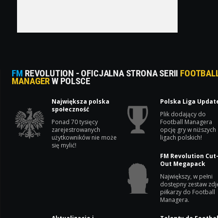
FM
REVOLUTION - OFICJALNA STRONA SERII
FOOTBAL
MANAGER
W POLSCE
Największa polska
Polska Liga Updat
społeczność
Plik dodający do
Ponad 70 tysięcy
Football Managera
zarejestrowanych
opcję gry w niższych
użytkowników nie może
ligach polskich!
się mylić!
FM Revolution Cut
Out Megapack
Największy, w pełni
dostępny zestaw zdj
piłkarzy do Football
Managera.