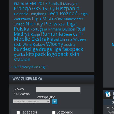
FM 2017
FM 2016
Football Manager
Francja
Hiszpania
GKS Tychy
Lech Poznań
Holandia
Hongkong
Legia
Liga Mistrzów
Warszawa
Manchester
Niemcy
Pierwsza Liga
United
Polska
Real
Portugalia
Primera Division
Rumunia
T-
Madryt
Rosja
Serie C2
Mobile Ekstraklasa
Ukraina
Widzew
Włochy
Łódź
Wisła Kraków
austria
facepack
bundesliga
druga liga
kitspack
logopack
skin
grafika
stadion
Pokaż
wszystkie
tagi
WYSZUKIWARKA
Slowo
kluczowe:
Wersja gry:
S
W o
Facepacki
Logopacki
war