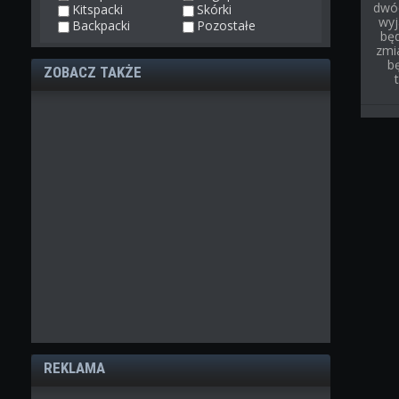
dwóc
Kitspacki
Skórki
wyj
Backpacki
Pozostałe
bę
zmi
b
ZOBACZ TAKŻE
REKLAMA