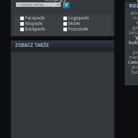
BUD
Jeż
Facepacki
Logopacki
t
Kitspacki
Skórki
go
Backpacki
Pozostałe
zarz
"
bud
ZOBACZ TAKŻE
po
tran
Cieb
jeż
bu