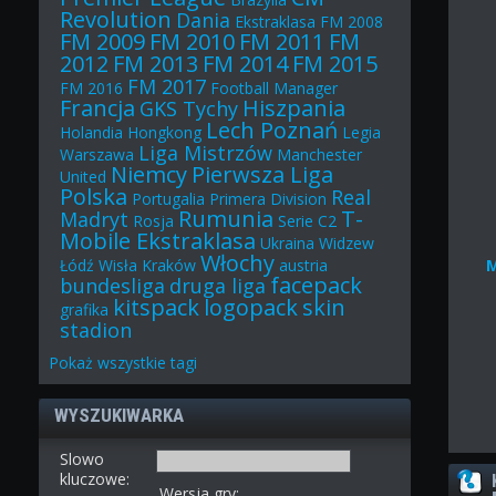
Revolution
Dania
Ekstraklasa
FM 2008
FM 2009
FM 2010
FM 2011
FM
2012
FM 2013
FM 2014
FM 2015
FM 2017
FM 2016
Football Manager
Francja
Hiszpania
GKS Tychy
Lech Poznań
Holandia
Hongkong
Legia
Liga Mistrzów
Warszawa
Manchester
Niemcy
Pierwsza Liga
United
Polska
Real
Portugalia
Primera Division
Rumunia
T-
Madryt
Rosja
Serie C2
Mobile Ekstraklasa
Ukraina
Widzew
Włochy
Łódź
Wisła Kraków
austria
facepack
bundesliga
druga liga
kitspack
logopack
skin
grafika
stadion
Pokaż
wszystkie
tagi
WYSZUKIWARKA
Slowo
kluczowe:
Wersja gry: