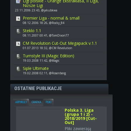
Ligi polskie - Orange Ekstraklasa, II Liga,
Niższe Ligi
23.11.2006 23:43, @jakubkwa
Premier Liga - normal & small
08.12.2006 18:26, @Rocky_84
Steklo 1.1
08.11.2007 00:41, @TomDixon77
CM Revolution Cut-Out Megapack v.1.1
01.07.2013 18:32, @CM Revolution
Turnstyle III (Magic Edition)
19.03.2008 11:42, @Magic
Siple Ultimate
19.02.2008 02:11, @Rosenberg
OSTATNIE PUBLIKACJE
ARTYKUŁY
GRAFIKA
PLIKI
Polska 3. Liga
(grupa 1 i 2) -
2018/2019 [Cut-
Out]
Pliki zawierają