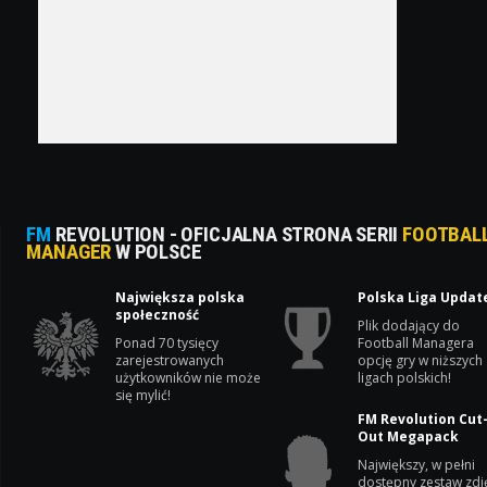
FM
REVOLUTION - OFICJALNA STRONA SERII
FOOTBAL
MANAGER
W POLSCE
Największa polska
Polska Liga Updat
społeczność
Plik dodający do
Ponad 70 tysięcy
Football Managera
zarejestrowanych
opcję gry w niższych
użytkowników nie może
ligach polskich!
się mylić!
FM Revolution Cut
Out Megapack
Największy, w pełni
dostępny zestaw zdj