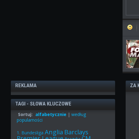
REKLAMA
ZA 
TAGI - SŁOWA KLUCZOWE
Sortuj:
alfabetycznie
|
według
popularności
Anglia
Barclays
1. Bundesliga
Premier League
CM
Brazylia