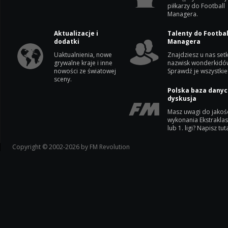
piłkarzy do Football
Managera.
Aktualizacje i
Talenty do Footbal
dodatki
Managera
Uaktualnienia, nowe
Znajdziesz u nas setk
grywalne kraje i inne
nazwisk wonderkidó
nowości ze światowej
Sprawdź je wszystkie
sceny.
Polska baza danyc
dyskusja
Masz uwagi do jakoś
wykonania Ekstrakla
lub 1. ligi? Napisz tuta
Copyright © 2002-2026 by FM Revolution