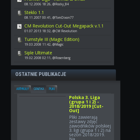
08.12.2006 18:26, @Rocky_84
Steklo 1.1
08.11.2007 00:41, @TomDixon77
CM Revolution Cut-Out Megapack v.1.1
01.07.2013 18:32, @CM Revolution
Turnstyle III (Magic Edition)
19.03.2008 11:42, @Magic
Siple Ultimate
19.02.2008 02:11, @Rosenberg
OSTATNIE PUBLIKACJE
ARTYKUŁY
GRAFIKA
PLIKI
Polska 3. Liga
(grupa 1 i 2) -
2018/2019 [Cut-
Out]
Pliki zawierają
zestawy zdjęć
zawodników polskiej
3. ligi (grupa 1 i 2) na
sezon 2018/2019.
Na...