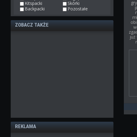
gry
Kitspacki
Skórki
p
Backpacki
Pozostałe
mł
obi
ZOBACZ TAKŻE
w
zgad
już
REKLAMA