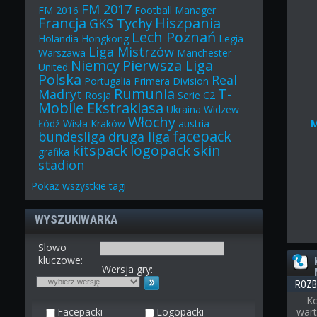
FM 2017
FM 2016
Football Manager
Francja
Hiszpania
GKS Tychy
Lech Poznań
Holandia
Hongkong
Legia
Liga Mistrzów
Warszawa
Manchester
Niemcy
Pierwsza Liga
United
Polska
Real
Portugalia
Primera Division
Rumunia
T-
Madryt
Rosja
Serie C2
Mobile Ekstraklasa
Ukraina
Widzew
Włochy
Łódź
Wisła Kraków
austria
facepack
bundesliga
druga liga
kitspack
logopack
skin
grafika
stadion
Pokaż
wszystkie
tagi
WYSZUKIWARKA
Slowo
kluczowe:
Wersja gry:
ROZB
Ko
Facepacki
Logopacki
wart