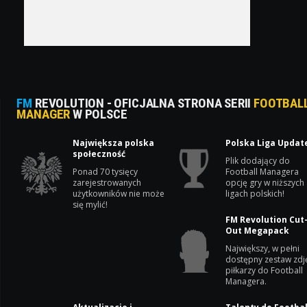
FM
REVOLUTION - OFICJALNA STRONA SERII
FOOTBAL
MANAGER
W POLSCE
Największa polska
Polska Liga Updat
społeczność
Plik dodający do
Ponad 70 tysięcy
Football Managera
zarejestrowanych
opcję gry w niższych
użytkowników nie może
ligach polskich!
się mylić!
FM Revolution Cut
Out Megapack
Największy, w pełni
dostępny zestaw zdj
piłkarzy do Football
Managera.