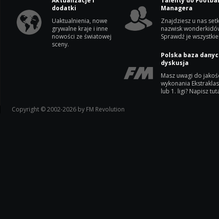
Aktualizacje i
Talenty do Footbal
dodatki
Managera
Uaktualnienia, nowe
Znajdziesz u nas setk
grywalne kraje i inne
nazwisk wonderkidó
nowości ze światowej
Sprawdź je wszystkie
sceny.
Polska baza danyc
dyskusja
Masz uwagi do jakoś
wykonania Ekstrakla
lub 1. ligi? Napisz tuta
Copyright © 2002-2026 by FM Revolution