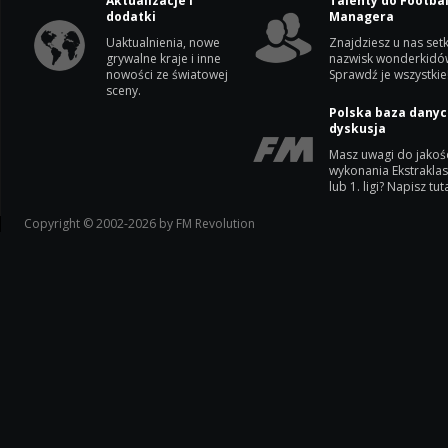
Aktualizacje i
Talenty do Footbal
dodatki
Managera
Uaktualnienia, nowe
Znajdziesz u nas setk
grywalne kraje i inne
nazwisk wonderkidó
nowości ze światowej
Sprawdź je wszystkie
sceny.
Polska baza danyc
dyskusja
Masz uwagi do jakoś
wykonania Ekstrakla
lub 1. ligi? Napisz tuta
Copyright © 2002-2026 by FM Revolution