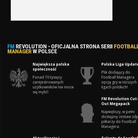
FM
REVOLUTION - OFICJALNA STRONA SERII
FOOTBAL
MANAGER
W POLSCE
Największa polska
Polska Liga Updat
społeczność
Plik dodający do
Ponad 70 tysięcy
Football Managera
zarejestrowanych
opcję gry w niższych
użytkowników nie może
ligach polskich!
się mylić!
FM Revolution Cut
Out Megapack
Największy, w pełni
dostępny zestaw zdj
piłkarzy do Football
Managera.