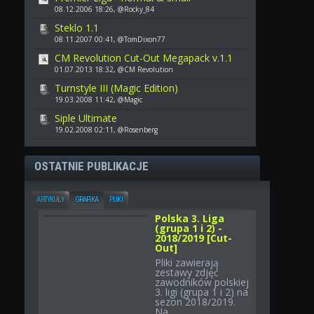
08.12.2006 18:26, @Rocky_84
Steklo 1.1
08.11.2007 00:41, @TomDixon77
CM Revolution Cut-Out Megapack v.1.1
01.07.2013 18:32, @CM Revolution
Turnstyle III (Magic Edition)
19.03.2008 11:42, @Magic
Siple Ultimate
19.02.2008 02:11, @Rosenberg
OSTATNIE PUBLIKACJE
ARTYKUŁY
GRAFIKA
PLIKI
Polska 3. Liga
(grupa 1 i 2) -
2018/2019 [Cut-
Out]
Pliki zawierają
zestawy zdjęć
zawodników polskiej
3. ligi (grupa 1 i 2) na
sezon 2018/2019.
Na...