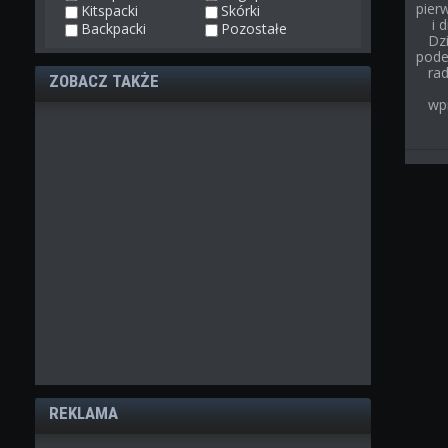
pier
Kitspacki
Skórki
i 
Backpacki
Pozostałe
Dz
pode
rad
ZOBACZ TAKŻE
wp
REKLAMA