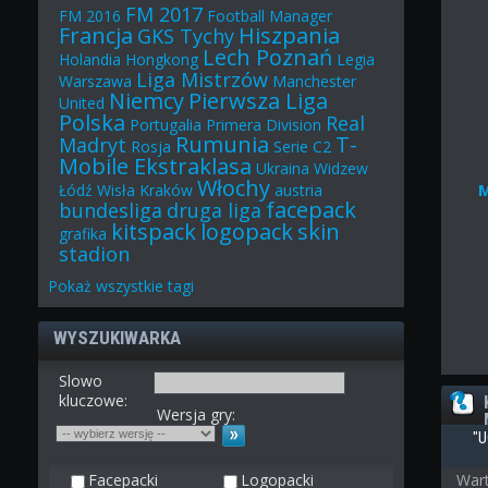
FM 2017
FM 2016
Football Manager
Francja
Hiszpania
GKS Tychy
Lech Poznań
Holandia
Hongkong
Legia
Liga Mistrzów
Warszawa
Manchester
Niemcy
Pierwsza Liga
United
Polska
Real
Portugalia
Primera Division
Rumunia
T-
Madryt
Rosja
Serie C2
Mobile Ekstraklasa
Ukraina
Widzew
Włochy
Łódź
Wisła Kraków
austria
facepack
bundesliga
druga liga
kitspack
logopack
skin
grafika
stadion
Pokaż
wszystkie
tagi
WYSZUKIWARKA
Slowo
kluczowe:
Wersja gry:
"U
Facepacki
Logopacki
Wart