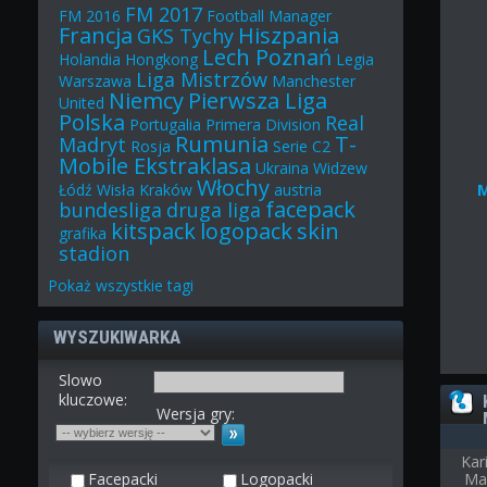
FM 2017
FM 2016
Football Manager
Francja
Hiszpania
GKS Tychy
Lech Poznań
Holandia
Hongkong
Legia
Liga Mistrzów
Warszawa
Manchester
Niemcy
Pierwsza Liga
United
Polska
Real
Portugalia
Primera Division
Rumunia
T-
Madryt
Rosja
Serie C2
Mobile Ekstraklasa
Ukraina
Widzew
Włochy
Łódź
Wisła Kraków
austria
facepack
bundesliga
druga liga
kitspack
logopack
skin
grafika
stadion
Pokaż
wszystkie
tagi
WYSZUKIWARKA
Slowo
kluczowe:
Wersja gry:
Kar
Facepacki
Logopacki
Ma