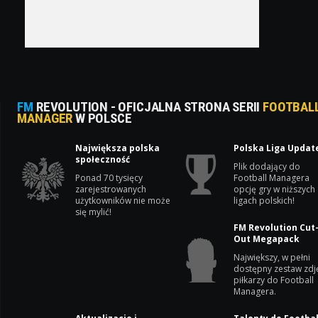
FM
REVOLUTION - OFICJALNA STRONA SERII
FOOTBAL
MANAGER
W POLSCE
Największa polska
Polska Liga Updat
społeczność
Plik dodający do
Ponad 70 tysięcy
Football Managera
zarejestrowanych
opcję gry w niższych
użytkowników nie może
ligach polskich!
się mylić!
FM Revolution Cut
Out Megapack
Największy, w pełni
dostępny zestaw zdj
piłkarzy do Football
Managera.