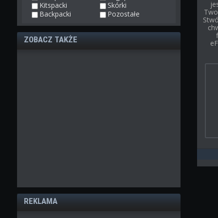
je
Kitspacki
Skórki
Twoj
Backpacki
Pozostałe
Stwór
chw
ZOBACZ TAKŻE
eF
REKLAMA