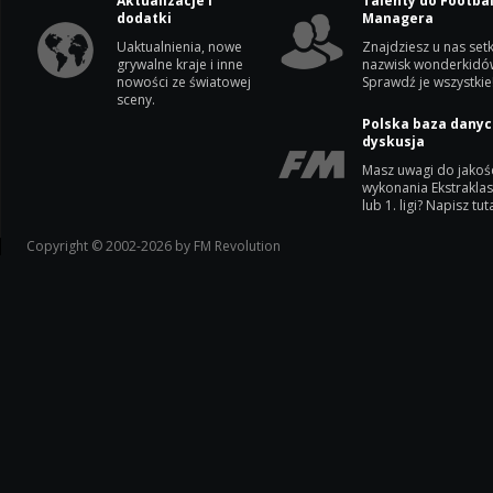
Aktualizacje i
Talenty do Footbal
dodatki
Managera
Uaktualnienia, nowe
Znajdziesz u nas setk
grywalne kraje i inne
nazwisk wonderkidó
nowości ze światowej
Sprawdź je wszystkie
sceny.
Polska baza danyc
dyskusja
Masz uwagi do jakoś
wykonania Ekstrakla
lub 1. ligi? Napisz tuta
Copyright © 2002-2026 by FM Revolution