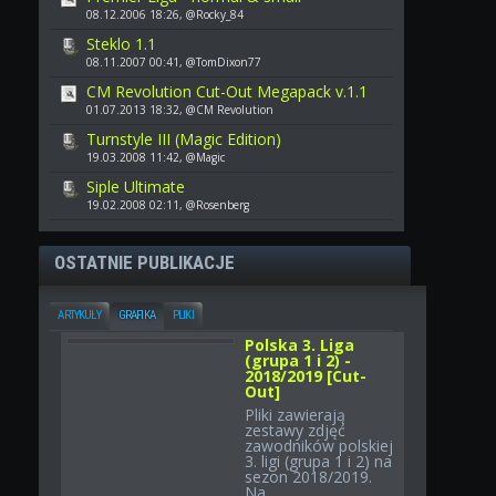
08.12.2006 18:26, @Rocky_84
Steklo 1.1
08.11.2007 00:41, @TomDixon77
CM Revolution Cut-Out Megapack v.1.1
01.07.2013 18:32, @CM Revolution
Turnstyle III (Magic Edition)
19.03.2008 11:42, @Magic
Siple Ultimate
19.02.2008 02:11, @Rosenberg
OSTATNIE PUBLIKACJE
ARTYKUŁY
GRAFIKA
PLIKI
Polska 3. Liga
(grupa 1 i 2) -
2018/2019 [Cut-
Out]
Pliki zawierają
zestawy zdjęć
zawodników polskiej
3. ligi (grupa 1 i 2) na
sezon 2018/2019.
Na...