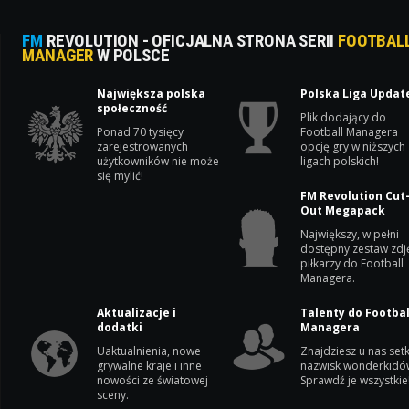
FM
REVOLUTION - OFICJALNA STRONA SERII
FOOTBAL
MANAGER
W POLSCE
Największa polska
Polska Liga Updat
społeczność
Plik dodający do
Ponad 70 tysięcy
Football Managera
zarejestrowanych
opcję gry w niższych
użytkowników nie może
ligach polskich!
się mylić!
FM Revolution Cut
Out Megapack
Największy, w pełni
dostępny zestaw zdj
piłkarzy do Football
Managera.
Aktualizacje i
Talenty do Footbal
dodatki
Managera
Uaktualnienia, nowe
Znajdziesz u nas setk
grywalne kraje i inne
nazwisk wonderkidó
nowości ze światowej
Sprawdź je wszystkie
sceny.