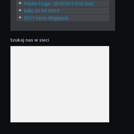
Polska II Liga - 2018/2019 [Cut-Out]
Balls 3D for FM19
DF11 Faces Megapack
Szukaj nas w sieci