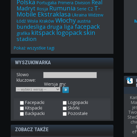
Polska
Real
Portugalia
Primera Division
Rumunia
T-
Madryt
Rosja
Serie C2
Mobile Ekstraklasa
Ukraina
Widzew
Włochy
Łódź
Wisła Kraków
austria
facepack
bundesliga
druga liga
kitspack
logopack
skin
grafika
stadion
Pokaż
wszystkie
tagi
WYSZUKIWARKA
Slowo
kluczowe:
Wersja gry:
Kar
Facepacki
Logopacki
Ma
je
Kitspacki
Skórki
Twoj
Backpacki
Pozostałe
Stwór
chw
ZOBACZ TAKŻE
eF