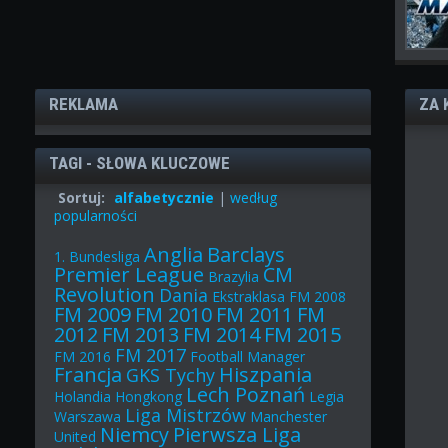
REKLAMA
ZA 
TAGI - SŁOWA KLUCZOWE
Sortuj:
alfabetycznie
|
według
popularności
Anglia
Barclays
1. Bundesliga
Premier League
CM
Brazylia
Revolution
Dania
Ekstraklasa
FM 2008
FM 2009
FM 2010
FM 2011
FM
2012
FM 2013
FM 2014
FM 2015
FM 2017
FM 2016
Football Manager
Francja
Hiszpania
GKS Tychy
Lech Poznań
Holandia
Hongkong
Legia
Liga Mistrzów
Warszawa
Manchester
Niemcy
Pierwsza Liga
United