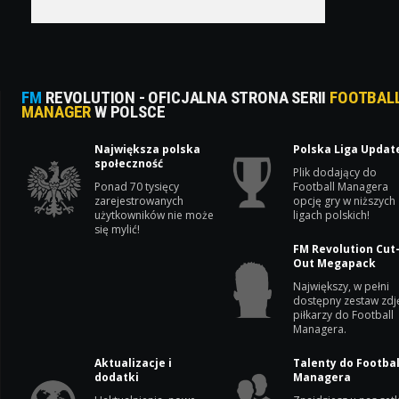
FM
REVOLUTION - OFICJALNA STRONA SERII
FOOTBAL
MANAGER
W POLSCE
Największa polska
Polska Liga Updat
społeczność
Plik dodający do
Ponad 70 tysięcy
Football Managera
zarejestrowanych
opcję gry w niższych
użytkowników nie może
ligach polskich!
się mylić!
FM Revolution Cut
Out Megapack
Największy, w pełni
dostępny zestaw zdj
piłkarzy do Football
Managera.
Aktualizacje i
Talenty do Footbal
dodatki
Managera