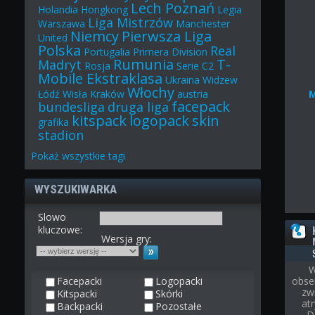
Lech Poznań
Holandia
Hongkong
Legia
Liga Mistrzów
Warszawa
Manchester
Niemcy
Pierwsza Liga
United
Polska
Real
Portugalia
Primera Division
Rumunia
T-
Madryt
Rosja
Serie C2
Mobile Ekstraklasa
Ukraina
Widzew
Włochy
Łódź
Wisła Kraków
austria
facepack
bundesliga
druga liga
kitspack
logopack
skin
grafika
stadion
Pokaż
wszystkie
tagi
WYSZUKIWARKA
Slowo
kluczowe:
Wersja gry:
W
Facepacki
Logopacki
obse
zw
Kitspacki
Skórki
at
Backpacki
Pozostałe
D