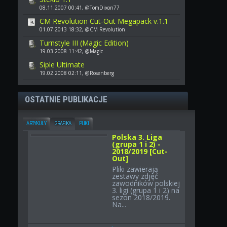
08.11.2007 00:41, @TomDixon77
CM Revolution Cut-Out Megapack v.1.1
01.07.2013 18:32, @CM Revolution
Turnstyle III (Magic Edition)
19.03.2008 11:42, @Magic
Siple Ultimate
19.02.2008 02:11, @Rosenberg
OSTATNIE PUBLIKACJE
ARTYKUŁY
GRAFIKA
PLIKI
Polska 3. Liga
(grupa 1 i 2) -
2018/2019 [Cut-
Out]
Pliki zawierają
zestawy zdjęć
zawodników polskiej
3. ligi (grupa 1 i 2) na
sezon 2018/2019.
Na...