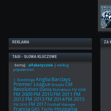
REKLAMA
ZA 
TAGI - SŁOWA KLUCZOWE
Sortuj:
alfabetycznie
|
według
popularności
Anglia
Barclays
1. Bundesliga
Premier League
CM
Brazylia
Revolution
Dania
Ekstraklasa
FM 2008
FM 2009
FM 2010
FM 2011
FM
2012
FM 2013
FM 2014
FM 2015
FM 2017
FM 2016
Football Manager
Francja
Hiszpania
GKS Tychy