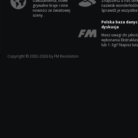
Uaktualnienia, nowe
Znajdziesz u nas setk
grywalne kraje i inne
nazwisk wonderkidó
nowości ze światowej
Sprawdź je wszystkie
sceny.
Polska baza danyc
dyskusja
Masz uwagi do jakoś
wykonania Ekstrakla
lub 1. ligi? Napisz tuta
Copyright © 2002-2026 by FM Revolution