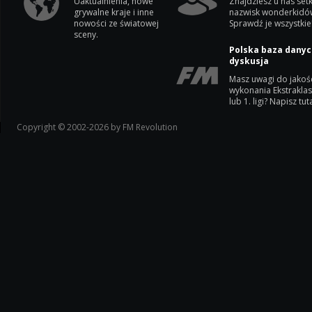
Uaktualnienia, nowe
Znajdziesz u nas setk
grywalne kraje i inne
nazwisk wonderkidó
nowości ze światowej
Sprawdź je wszystkie
sceny.
Polska baza danyc
dyskusja
Masz uwagi do jakoś
wykonania Ekstrakla
lub 1. ligi? Napisz tuta
Copyright © 2002-2026 by FM Revolution