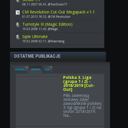
08.11.2007 00:41, @TomDixon77
CM Revolution Cut-Out Megapack v.1.1
01.07.2013 18:32, @CM Revolution
Turnstyle III (Magic Edition)
19.03.2008 11:42, @Magic
Siple Ultimate
19.02.2008 02:11, @Rosenberg
OSTATNIE PUBLIKACJE
ARTYKUŁY
GRAFIKA
PLIKI
Polska 3. Liga
(grupa 1 i 2) -
2018/2019 [Cut-
Out]
Pliki zawierają
zestawy zdjęć
zawodników polskiej
3. ligi (grupa 1 i 2) na
sezon 2018/2019.
Na...