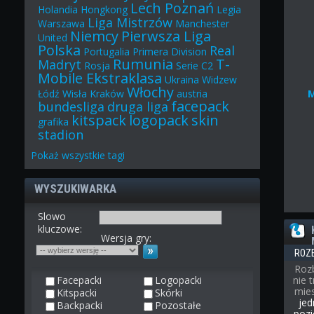
Lech Poznań
Holandia
Hongkong
Legia
Liga Mistrzów
Warszawa
Manchester
Niemcy
Pierwsza Liga
United
Polska
Real
Portugalia
Primera Division
Rumunia
T-
Madryt
Rosja
Serie C2
Mobile Ekstraklasa
Ukraina
Widzew
Włochy
Łódź
Wisła Kraków
austria
facepack
bundesliga
druga liga
kitspack
logopack
skin
grafika
stadion
Pokaż
wszystkie
tagi
WYSZUKIWARKA
Slowo
kluczowe:
Wersja gry:
ROZ
Roz
Facepacki
Logopacki
nie 
mies
Kitspacki
Skórki
jed
Backpacki
Pozostałe
pozi