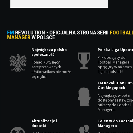
FM
REVOLUTION - OFICJALNA STRONA SERII
FOOTBAL
MANAGER
W POLSCE
Największa polska
Polska Liga Updat
społeczność
Plik dodający do
Ponad 70 tysięcy
Football Managera
zarejestrowanych
opcję gry w niższych
użytkowników nie może
ligach polskich!
się mylić!
FM Revolution Cut
Out Megapack
Największy, w pełni
dostępny zestaw zdj
piłkarzy do Football
Managera.
Aktualizacje i
Talenty do Footbal
dodatki
Managera