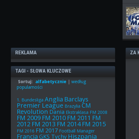
REKLAMA
ZA 
TAGI - SŁOWA KLUCZOWE
Sortuj:
alfabetycznie
|
według
popularności
Anglia
Barclays
1. Bundesliga
Premier League
CM
Brazylia
Revolution
Dania
Ekstraklasa
FM 2008
FM 2009
FM 2010
FM 2011
FM
2012
FM 2013
FM 2014
FM 2015
FM 2017
FM 2016
Football Manager
Francja
Hiszpania
GKS Tychy