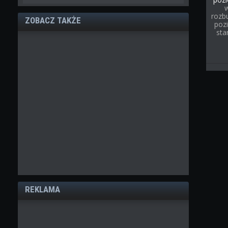
rozb
ZOBACZ TAKŻE
poz
sta
REKLAMA