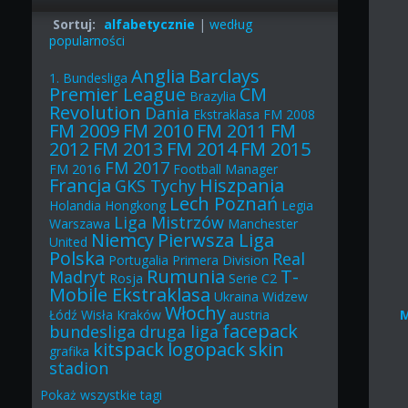
Sortuj:
alfabetycznie
|
według
popularności
Anglia
Barclays
1. Bundesliga
Premier League
CM
Brazylia
Revolution
Dania
Ekstraklasa
FM 2008
FM 2009
FM 2010
FM 2011
FM
2012
FM 2013
FM 2014
FM 2015
FM 2017
FM 2016
Football Manager
Francja
Hiszpania
GKS Tychy
Lech Poznań
Holandia
Hongkong
Legia
Liga Mistrzów
Warszawa
Manchester
Niemcy
Pierwsza Liga
United
Polska
Real
Portugalia
Primera Division
Rumunia
T-
Madryt
Rosja
Serie C2
Mobile Ekstraklasa
Ukraina
Widzew
Włochy
Łódź
Wisła Kraków
austria
facepack
bundesliga
druga liga
kitspack
logopack
skin
grafika
stadion
Pokaż
wszystkie
tagi