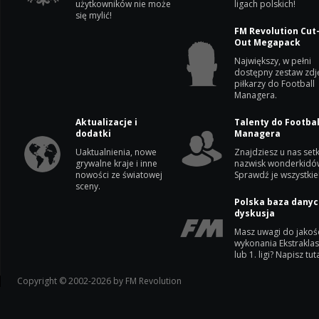
użytkowników nie może
ligach polskich!
się mylić!
FM Revolution Cut
Out Megapack
Największy, w pełni
dostępny zestaw zdj
piłkarzy do Football
Managera.
Aktualizacje i
Talenty do Footbal
dodatki
Managera
Uaktualnienia, nowe
Znajdziesz u nas setk
grywalne kraje i inne
nazwisk wonderkidó
nowości ze światowej
Sprawdź je wszystkie
sceny.
Polska baza danyc
dyskusja
Masz uwagi do jakoś
wykonania Ekstrakla
lub 1. ligi? Napisz tuta
Copyright © 2002-2026 by FM Revolution