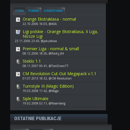
OCENA
POBRANE
KOMENTOWANE
Orange Ekstraklasa - normal
22.10.2006 16:03, @AXA
Ligi polskie - Orange Ekstraklasa, II Liga,
Niższe Ligi
23.11.2006 23:43, @jakubkwa
Premier Liga - normal & small
08.12.2006 18:26, @Rocky_84
Steklo 1.1
08.11.2007 00:41, @TomDixon77
CM Revolution Cut-Out Megapack v.1.1
01.07.2013 18:32, @CM Revolution
Turnstyle III (Magic Edition)
19.03.2008 11:42, @Magic
Siple Ultimate
19.02.2008 02:11, @Rosenberg
OSTATNIE PUBLIKACJE