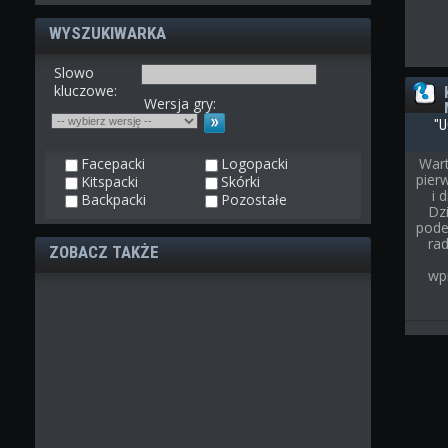
WYSZUKIWARKA
Slowo
kluczowe:
Wersja gry:
"U
Facepacki
Logopacki
Wart
pier
Kitspacki
Skórki
i 
Backpacki
Pozostałe
Dz
pode
rad
ZOBACZ TAKŻE
wp